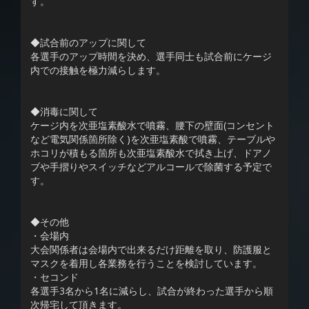
す。
◆試合前のアップに関して
各選手のアップ時間を決め、選手同士も試合前にケージ
内での接触を極力減らします。
◆消毒に関して
ケージ内を次亜塩素酸水で噴霧、腰下の壁面(コンセント
など電気関係箇所除く)を次亜塩素酸で噴霧、テーブルや
ホコリが積もる箇所も次亜塩素酸水で拭き上げ、ドアノ
ブや手摺りやスイッチなどアルコールで除菌する予定で
す。
◆その他
・会場内
大会関係者は会場内で出来るだけ距離を取り、防護服と
マスクを着用し各業務を行うことを検討しています。
・セコンド
各選手3名から1名に減らし、試合が終わった選手から順
次帰宅して頂きます。