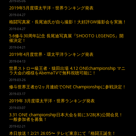
2019-05-06
2019年5月度環太平洋・世界ランキング発表
2019-04-27
格闘写真家・長尾迪氏が自ら撮影！大好評GW撮影会を実施！
2019-04-27
5.6修斗30周年記念 長尾迪写真展『SHOOTO LEGENDS』開
催決定！
2019-04-21
2019年4月度世界・環太平洋ランキング発表
2019-04-13
世界ストロー級王者・猿田出場 4.12 ONEchampionship マニ
ラ大会の模様をAbemaTVで無料視聴可能に！
2019-03-26
修斗世界王者が2ヶ月連続でONE Championshipに参戦決定！
2019-03-17
2019年 3月度環太平洋・世界ランキング発表
2019-03-07
3.31 ONE championship日本大会を前に3/28(木)公開会見！
一般参加者を募集！
2019-02-21
本日放送！2/21 26:05〜 テレビ東京にて『格闘王誕生！