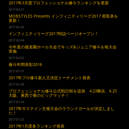
2017年3月度プロフェッショナル修斗ランキングを更新
2017-03-21
MOBSTYLES Presents インフィニティリーグ2017 星取表を
更新！
2017-03-20
インフィニティリーグ2017特設ページオープン！
2017-02-04
今年度の後楽園ホール大会でキッズ&ジュニア修斗を毎大会
実施
2017-02-02
修斗年間表彰2016
2017-01-31
2017年プロ修斗新人王決定トーナメント発表
2017-01-30
プロフェッショナル修斗公式戦日程を追加 4.23舞浜、6.25
大阪、東西で春のビッグマッチ！
2017-01-24
2017年サステイン主催大会のラウンドガールが決定しまし
た！
2017-01-22
2017年1月度各ランキング発表