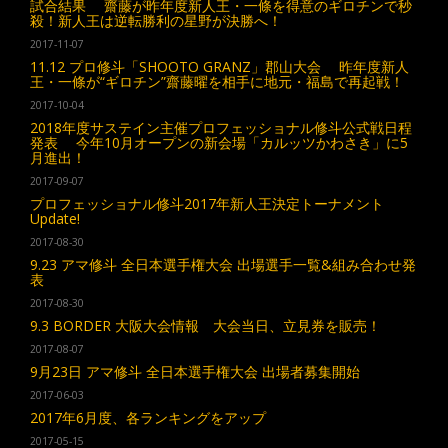
試合結果 齋藤が昨年度新人王・一條を得意のギロチンで秒
殺！新人王は逆転勝利の星野が決勝へ！
2017-11-07
11.12 プロ修斗「SHOOTO GRANZ」郡山大会 昨年度新人
王・一條が“ギロチン”齋藤曜を相手に地元・福島で再起戦！
2017-10-04
2018年度サステイン主催プロフェッショナル修斗公式戦日程
発表 今年10月オープンの新会場「カルッツかわさき」に5
月進出！
2017-09-07
プロフェッショナル修斗2017年新人王決定トーナメント
Update!
2017-08-30
9.23 アマ修斗 全日本選手権大会 出場選手一覧&組み合わせ発
表
2017-08-30
9.3 BORDER 大阪大会情報 大会当日、立見券を販売！
2017-08-07
9月23日 アマ修斗 全日本選手権大会 出場者募集開始
2017-06-03
2017年6月度、各ランキングをアップ
2017-05-15