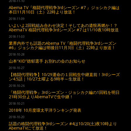
2018-11-10
Abema TV『格闘代理戦争3rdシーズン #7 』ジョシカク編は
本日11月10日（土）22時より放送！
2018-11-09
いよいよ2回戦組み合わせ決定！そしてあの遺恨再燃か！？
AbemaTV 格闘代理戦争3rdシーズン #7 は11/10夜10時放送
2018-11-03
業界内外でも話題のAbema TV『格闘代理戦争3rdシーズン
#6』ジョシカク編は明後日11月3日（土）22時より放送！
2018-10-28
山本“KID”徳郁選手 お別れの会のお知らせ
2018-10-27
【格闘代理戦争】10/29運命の１回戦生中継直前！3rdシーズ
ン4.5話｜10/27土曜よる9時半～生放送！
2018-10-26
『格闘代理戦争』3rdシーズン・ジョシカク編の1回戦を明日
21時30分よりAbemaTVで生中継！
2018-10-21
2018年 10月度環太平洋ランキング発表
2018-10-20
話題の格闘代理戦争3rdシーズン #4は10/20(土)夜10時より
AbemaTVにて放送！