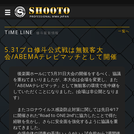
TIME LINE
一覧へ
修斗最新情報
5.31プロ修斗公式戦は無観客大
会/ABEMAテレビマッチとして開催
後楽園ホールにて5月31日大会の開催をするべく、協議
を重ねてまいりましたが、本大会は会場を変更し、また
「ABEMAテレビマッチ」として無観客の環境で生中継を
していただくことになりました。(会場は非公開となりま
す）
またコロナウイルス感染防止対策に関しては先日4/17
に開催された”Road to ONE:2nd”に協力したことで得た
経験を生かし、さらに安全面を強化するように協議を重
ねてきました。
会場全体の消毒や手洗い・うがい・試合前から2週間後