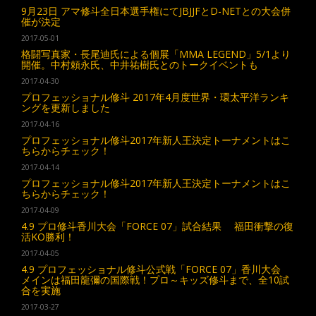
9月23日 アマ修斗全日本選手権にてJBJJFとD-NETとの大会併
催が決定
2017-05-01
格闘写真家・長尾迪氏による個展「MMA LEGEND」5/1より
開催。中村頼永氏、中井祐樹氏とのトークイベントも
2017-04-30
プロフェッショナル修斗 2017年4月度世界・環太平洋ランキ
ングを更新しました
2017-04-16
プロフェッショナル修斗2017年新人王決定トーナメントはこ
ちらからチェック！
2017-04-14
プロフェッショナル修斗2017年新人王決定トーナメントはこ
ちらからチェック！
2017-04-09
4.9 プロ修斗香川大会「FORCE 07」試合結果 福田衝撃の復
活KO勝利！
2017-04-05
4.9 プロフェッショナル修斗公式戦「FORCE 07」香川大会
メインは福田龍彌の国際戦！プロ～キッズ修斗まで、全10試
合を実施
2017-03-27