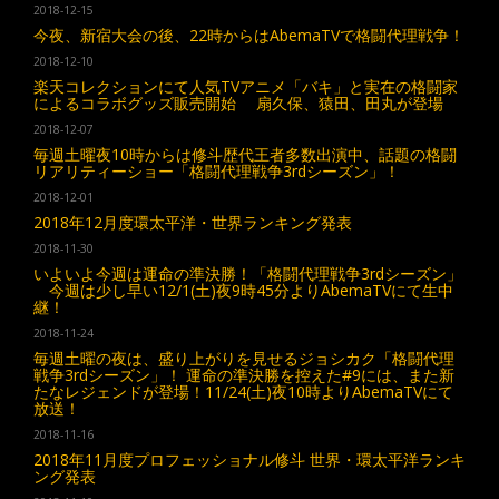
2018-12-15
今夜、新宿大会の後、22時からはAbemaTVで格闘代理戦争！
2018-12-10
楽天コレクションにて人気TVアニメ「バキ」と実在の格闘家
によるコラボグッズ販売開始 扇久保、猿田、田丸が登場
2018-12-07
毎週土曜夜10時からは修斗歴代王者多数出演中、話題の格闘
リアリティーショー「格闘代理戦争3rdシーズン」！
2018-12-01
2018年12月度環太平洋・世界ランキング発表
2018-11-30
いよいよ今週は運命の準決勝！「格闘代理戦争3rdシーズン」
今週は少し早い12/1(土)夜9時45分よりAbemaTVにて生中
継！
2018-11-24
毎週土曜の夜は、盛り上がりを見せるジョシカク「格闘代理
戦争3rdシーズン」！ 運命の準決勝を控えた#9には、また新
たなレジェンドが登場！11/24(土)夜10時よりAbemaTVにて
放送！
2018-11-16
2018年11月度プロフェッショナル修斗 世界・環太平洋ランキ
ング発表