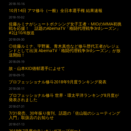
2018-10-16
10月14日 アマ修斗（一般）全日本選手権 結果速報
2018-10-02
佐藤ルミナがシュートボクシング女子王者・MIOのMMA初挑
戦を応援！ 話題のAbemaTV「格闘代理戦争3rdシーズン」
#2は10/6放送
2018-09-30
◎佐藤ルミナ、宇野薫、青木真也など修斗歴代王者がレジェ
ンドとして出演 AbemaTV「格闘代理戦争3rdシーズン」が放
送開始！
2018-09-19
故・山本KID徳郁選手によせて
2018-09-15
プロフェッショナル修斗2018年9月度ランキング発表
2018-08-11
プロフェッショナル修斗 世界・環太平洋ランキング8月度が
発表されました
2018-07-31
7/31発売、30年振り復刊、話題の「佐山聡のシューティング
入門」取扱店のお知らせ
2018-07-13
2018年7月度のランキングアップデート