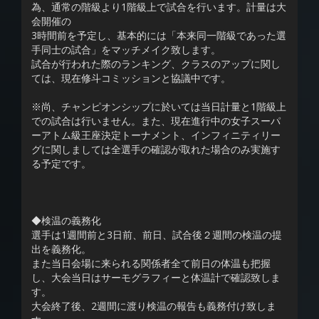
為、通常の階級より1階級上で試合を行います。計量は大
会開催の
3時間前を予定し、基本的には「本来同一階級であった選
手同士の試合」をマッチメイク致します。
試合が行われた際のランキング、クラスのアップに関し
ては、現在修斗コミッションと協議中です。
※尚、チャンピオンシップに於いては当日計量と1階級上
での試合は行いません。また、現在進行中の女子スーパ
ーアトム級王座決定トーナメント、インフィニティリー
グに関しましては全選手の確認が取れた場合のみ実施す
る予定です。
◆検温の義務化
選手は1週間前と3日前、前日、試合後２週間の検温の提
出を義務化。
また当日会場に来られる関係者全て前日の体温も把握
し、大会当日はサーモグラフィーと体温計で確認致しま
す。
大会終了後、2週間に渡り検温の報告も義務付け致しま