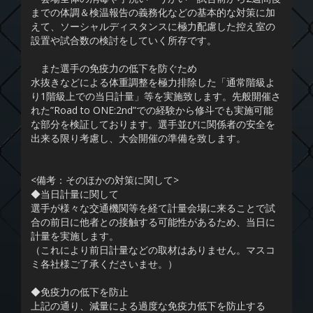
までの体調＆検温報告の義務化などの基本的な対策に加
えて、ソーシャルディスタンスに極力配慮した控え室の
設置や試合数の検討をしていく所存です。
また選手の免疫力の低下を防ぐため
水抜きなどによる体重調整を極力排除した「通常階級よ
り1階級上での当日計量」等を実施致します。先般開催さ
れた”Road to ONE:2nd”での経験から修斗でも実施可能
な部分を検証しております。選手並びに関係者の安全を
出来る限り考慮し、大会開催の準備を致します。
<備考：そのほかの対策に関して>
◆当日計量に関して
選手が様々な交通機関等を経て計量会場に来ることで試
合の前日に他者との接触する可能性があるため、当日に
計量を実施します。
（これにより前日計量などの取材はありません。マスコ
ミ各社様ご了承くださいませ。）
◆免疫力の低下を防止
上記の通り、減量による過度な免疫力低下を防止する