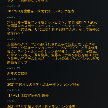
2022-01-28
2022年1月度世界・環太平洋ランキング発表
2022-01-14
第８代修斗世界フライ級チャンピオン、平良 達郎(２１歳)が
米国最大のスポーツエージェント「イリディアム・スポー
ツ」と正式契約。 UFC出場と世界戦略で合意。そして海外武
者修行へ！
2022-01-14
斎藤裕のグローブが高額落札された事で話題となったスポー
ツチーム公認オークションサイト「HATTRICK」と日本修斗
協会がスペシャルオークションを開催！ 斎藤裕、宇野薫、
桜井マッハ速人、五味隆典、佐藤ルミナ等が伝説を創り上げ
た栄光のアイテムを出品！ これを記念したスペシャル対談
動画もアップ！
2022-01-01
新年のご挨拶
2021-10-17
2021年10月度の世界・環太平洋ランキング発表
2021-09-30
【訃報】木口宣昭先生 逝去
2021-07-15
2021年7月度 環太平洋・世界ランキング発表