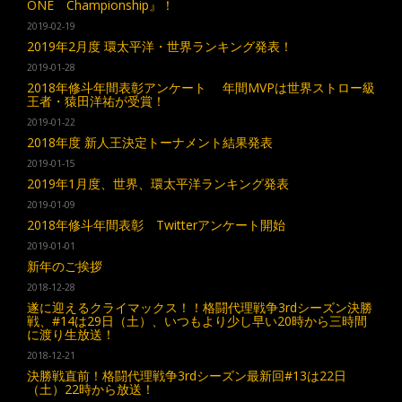
ONE Championship』！
2019-02-19
2019年2月度 環太平洋・世界ランキング発表！
2019-01-28
2018年修斗年間表彰アンケート 年間MVPは世界ストロー級
王者・猿田洋祐が受賞！
2019-01-22
2018年度 新人王決定トーナメント結果発表
2019-01-15
2019年1月度、世界、環太平洋ランキング発表
2019-01-09
2018年修斗年間表彰 Twitterアンケート開始
2019-01-01
新年のご挨拶
2018-12-28
遂に迎えるクライマックス！！格闘代理戦争3rdシーズン決勝
戦、#14は29日（土）、いつもより少し早い20時から三時間
に渡り生放送！
2018-12-21
決勝戦直前！格闘代理戦争3rdシーズン最新回#13は22日
（土）22時から放送！