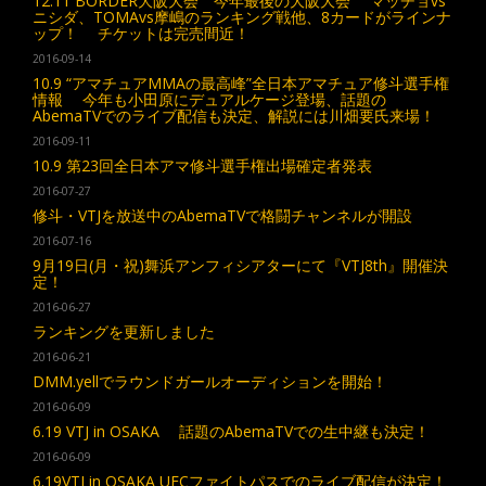
12.11 BORDER大阪大会 今年最後の大阪大会 マッチョvs
ニシダ、TOMAvs摩嶋のランキング戦他、8カードがラインナ
ップ！ チケットは完売間近！
2016-09-14
10.9 “アマチュアMMAの最高峰”全日本アマチュア修斗選手権
情報 今年も小田原にデュアルケージ登場、話題の
AbemaTVでのライブ配信も決定、解説には川畑要氏来場！
2016-09-11
10.9 第23回全日本アマ修斗選手権出場確定者発表
2016-07-27
修斗・VTJを放送中のAbemaTVで格闘チャンネルが開設
2016-07-16
9月19日(月・祝)舞浜アンフィシアターにて『VTJ8th』開催決
定！
2016-06-27
ランキングを更新しました
2016-06-21
DMM.yellでラウンドガールオーディションを開始！
2016-06-09
6.19 VTJ in OSAKA 話題のAbemaTVでの生中継も決定！
2016-06-09
6.19VTJ in OSAKA UFCファイトパスでのライブ配信が決定！