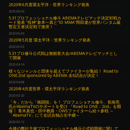
2020年6月度環太平洋・世界ランキング発表
2020-05-06
5.31プロフェッショナル修斗 ABEMAテレビマッチ決定対戦カ
ード発表 “投神”倉本一真と“ID MMA”岡田遼が世界バンタム級
暫定王者決定戦で激突！
2020-05-06
2020年5月度 環太平洋・世界ランキング発表
2020-05-03
5.31プロ修斗公式戦は無観客大会/ABEMAテレビマッチとし
て開催
2020-04-14
様々なジャンルと団体を超えてファイターが集結！ Road to
ONE:2nd sponsored by ABEMA 全6試合が決定！
2020-04-08
2020年4月度世界・環太平洋ランキング発表
2020-03-20
「今」だから「格闘技」を！ プロフェショナル修斗、長南亮
氏がAbemaTVのサポートを受け 『Road to ONE：2nd』を開
催！ 青木真也・田中教路・OWSファイターら続々参戦 ～
「AbemaTV」にて全試合独占生中継～
2020-03-12
今後の弊社主催プロフェッショナル修斗公式戦開催に関して