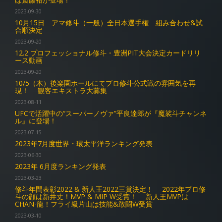
2023-09-30
10月15日 アマ修斗（一般）全日本選手権 組み合わせ&試
合順決定
2023-09-20
12.2 プロフェッショナル修斗・豊洲PIT大会決定カードリリ
ース動画
2023-09-20
10/5（木）後楽園ホールにてプロ修斗公式戦の雰囲気を再
現！ 観客エキストラ大募集
2023-08-11
UFCで活躍中の“スーパーノヴァ”平良達郎が『魔裟斗チャンネ
ル』に登場！
2023-07-15
2023年7月度世界・環太平洋ランキング発表
2023-06-30
2023年 6月度ランキング発表
2023-03-23
修斗年間表彰2022 & 新人王2022三賞決定！ 2022年プロ修
斗の顔は新井丈！MVP & MIP W受賞！ 新人王MVPは
CHAN-龍！フライ級片山は技能&敢闘W受賞
2023-03-10