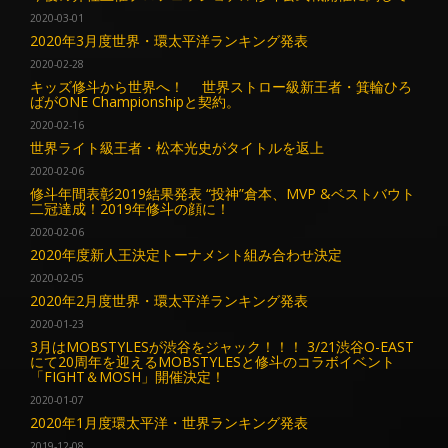
2020-03-01
2020年3月度世界・環太平洋ランキング発表
2020-02-28
キッズ修斗から世界へ！ 世界ストロー級新王者・箕輪ひろ
ばがONE Championshipと契約。
2020-02-16
世界ライト級王者・松本光史がタイトルを返上
2020-02-06
修斗年間表彰2019結果発表 “投神”倉本、MVP &ベストバウト
二冠達成！2019年修斗の顔に！
2020-02-06
2020年度新人王決定トーナメント組み合わせ決定
2020-02-05
2020年2月度世界・環太平洋ランキング発表
2020-01-23
3月はMOBSTYLESが渋谷をジャック！！！ 3/21渋谷O-EAST
にて20周年を迎えるMOBSTYLESと修斗のコラボイベント
「FIGHT＆MOSH」開催決定！
2020-01-07
2020年1月度環太平洋・世界ランキング発表
2019-12-08