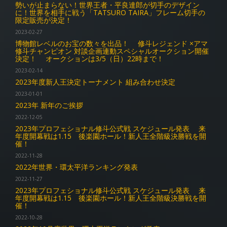
勢いが止まらない！世界王者・平良達郎が切手のデザイン
に！世界を相手に戦う「TATSURO TAIRA」フレーム切手の
限定販売が決定！
2023-02-27
博物館レベルのお宝の数々を出品！ 修斗レジェンド ×アマ
修斗チャンピオン 対談企画連動スペシャルオークション開催
決定！ オークションは3/5（日）22時まで！
2023-02-14
2023年度新人王決定トーナメント 組み合わせ決定
2023-01-01
2023年 新年のご挨拶
2022-12-05
2023年プロフェショナル修斗公式戦 スケジュール発表 来
年度開幕戦は1.15 後楽園ホール！新人王全階級決勝戦を開
催！
2022-11-28
2022年世界・環太平洋ランキング発表
2022-11-27
2023年プロフェショナル修斗公式戦 スケジュール発表 来
年度開幕戦は1.15 後楽園ホール！新人王全階級決勝戦を開
催！
2022-10-28