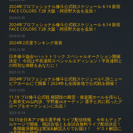
2024年プロフェショナル修斗公式戦スケジュール 6.14 新宿
FACE COLORS 7.28 大阪・阿倍野大会を追加！
2024-03-29
2024年プロフェショナル修斗公式戦スケジュール 6.14 新宿
FACE COLORS 7.28 大阪・阿倍野大会を追加！
2024-02-28
2024年2月度ランキング発表
2023-12-30
日本修斗協会×ハットトリック スペシャルオークション開催
決定！ 今回は平良達郎スペシャルエディション！平良達郎と
の特別な体験をあなたに！
2023-12-15
2024年プロフェショナル修斗公式戦スケジュール1.28ニュー
ピアホールにて開幕！2024年も全国各地で公式戦を開催！
2023-12-05
11.19 プロ修斗公式戦 格闘技の殿堂・後楽園ホールを揺らし
た新井丈vs山内渉、宇野薫vsオーディン 選手と共に戦ったグ
ローブをオークションに出品！
2023-10-14
10.15全日本アマ修斗選手権 ライブ配信情報 今年もデュア
ルケージで開催、両試合場とも全試合無料ライブ配信決定！
各階級決勝戦は実況&解説入りでお届け！ ゲスト解説に
は斎藤裕が登場！