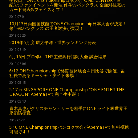
明後日、ONE Championship日本大会“ONE: CENTURY 世
紀”のファンイベントを開催 修斗vsパンクラス 全面対抗戦の
カード発表&フェイスオフ！
2019-07-01
10月13日両国国技館でONE Championship日本大会が決定！
修斗vsパンクラス の王者対決が実現！
2019-06-25
2019年6月度 環太平洋・世界ランキング発表
2019-06-19
6月16日 プロ修斗 TNS主催興行福岡大会 試合結果
2019-06-06
6/12 ONEchampionshipで格闘技体験会を日比谷で開催。副
社長であるミーシャ・テイト来場！
2019-05-15
5.17 in SINGAPORE ONE Championship “ONE ENTER THE
DRAGON” AbemaTVで完全生中継！
2019-05-13
青木真也がクリスチャン・リーを相手にONE ライト級世界王
座初防衛戦！
2019-05-11
5.10 ONE Championshipバンコク大会がAbemaTVで無料視聴
可能です！