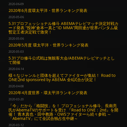
2020-06-09
2020年6月度環太平洋・世界ランキング発表
2020-05-06
5.31プロフェッショナル修斗 ABEMAテレビマッチ決定対戦カ
ード発表 “投神”倉本一真と“ID MMA”岡田遼が世界バンタム級
暫定王者決定戦で激突！
2020-05-06
2020年5月度 環太平洋・世界ランキング発表
2020-05-03
5.31プロ修斗公式戦は無観客大会/ABEMAテレビマッチとし
て開催
2020-04-14
様々なジャンルと団体を超えてファイターが集結！ Road to
ONE:2nd sponsored by ABEMA 全6試合が決定！
2020-04-08
2020年4月度世界・環太平洋ランキング発表
2020-03-20
「今」だから「格闘技」を！ プロフェショナル修斗、長南亮
氏がAbemaTVのサポートを受け 『Road to ONE：2nd』を開
催！ 青木真也・田中教路・OWSファイターら続々参戦 ～
「AbemaTV」にて全試合独占生中継～
2020-03-12