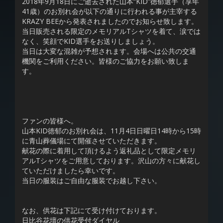
2018年9月18日にご逝去された山本“KID”徳郁選手（享年
41歳）のお別れ会が以下の通りに行われる事が主宰する
KRAZY BEEから発表されましたのでお知らせ致します。
当日販売される限定のメモリアルTシャツを着て、涙では
なく、笑顔でKID選手をお送りしましょう。
当日は大変な混雑が予想されます。会場へは公共の交通
機関をご利用ください。皆様のご協力をお願い致しま
す。
ファンの皆様へ。
山本KID徳郁のお別れ会は、11月4日日曜日14時から15時
に青山葬儀場にて開催させていただきます。
献花の際に着用して頂けるよう返礼品として限定メモリ
アルTシャツをご用意しております。沢山の方々に献花し
ていただけましたら幸いです。
当日の服装はご自由な服装でお越し下さい。
なお、供花は下記にて受け付けております。
日比谷花壇の供花受付ダイヤル