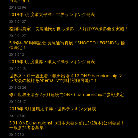
可能です！
2019-05-06
2019年5月度環太平洋・世界ランキング発表
2019-04-27
格闘写真家・長尾迪氏が自ら撮影！大好評GW撮影会を実施！
2019-04-27
5.6修斗30周年記念 長尾迪写真展『SHOOTO LEGENDS』開
催決定！
2019-04-21
2019年4月度世界・環太平洋ランキング発表
2019-04-13
世界ストロー級王者・猿田出場 4.12 ONEchampionship マニ
ラ大会の模様をAbemaTVで無料視聴可能に！
2019-03-26
修斗世界王者が2ヶ月連続でONE Championshipに参戦決定！
2019-03-17
2019年 3月度環太平洋・世界ランキング発表
2019-03-07
3.31 ONE championship日本大会を前に3/28(木)公開会見！
一般参加者を募集！
2019-02-21