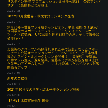
サステイン主催 プロフェッショナル修斗公式戦 公式アンバ
サダーに宮藤あどねが就任
2022-01-28
2022年1月度世界・環太平洋ランキング発表
2022-01-14
第８代修斗世界フライ級チャンピオン、平良 達郎(２１歳)が
米国最大のスポーツエージェント「イリディアム・スポー
ツ」と正式契約。 UFC出場と世界戦略で合意。そして海外武
者修行へ！
2022-01-14
斎藤裕のグローブが高額落札された事で話題となったスポー
ツチーム公認オークションサイト「HATTRICK」と日本修斗
協会がスペシャルオークションを開催！ 斎藤裕、宇野薫、
桜井マッハ速人、五味隆典、佐藤ルミナ等が伝説を創り上げ
た栄光のアイテムを出品！ これを記念したスペシャル対談
動画もアップ！
2022-01-01
新年のご挨拶
2021-10-17
2021年10月度の世界・環太平洋ランキング発表
2021-09-30
【訃報】木口宣昭先生 逝去
2021-07-15