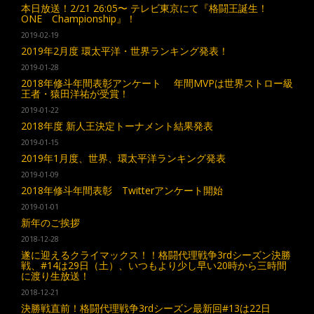
本日放送！2/21 26:05〜 テレビ東京にて『格闘王誕生！
ONE Championship』！
2019-02-19
2019年2月度 環太平洋・世界ランキング発表！
2019-01-28
2018年修斗年間表彰アンケート 年間MVPは世界ストロー級
王者・猿田洋祐が受賞！
2019-01-22
2018年度 新人王決定トーナメント結果発表
2019-01-15
2019年1月度、世界、環太平洋ランキング発表
2019-01-09
2018年修斗年間表彰 Twitterアンケート開始
2019-01-01
新年のご挨拶
2018-12-28
遂に迎えるクライマックス！！格闘代理戦争3rdシーズン決勝
戦、#14は29日（土）、いつもより少し早い20時から三時間
に渡り生放送！
2018-12-21
決勝戦直前！格闘代理戦争3rdシーズン最新回#13は22日