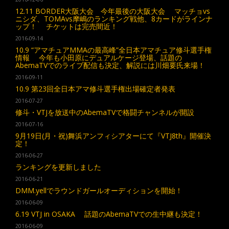
12.11 BORDER大阪大会 今年最後の大阪大会 マッチョvs
ニシダ、TOMAvs摩嶋のランキング戦他、8カードがラインナ
ップ！ チケットは完売間近！
2016-09-14
10.9 “アマチュアMMAの最高峰”全日本アマチュア修斗選手権
情報 今年も小田原にデュアルケージ登場、話題の
AbemaTVでのライブ配信も決定、解説には川畑要氏来場！
2016-09-11
10.9 第23回全日本アマ修斗選手権出場確定者発表
2016-07-27
修斗・VTJを放送中のAbemaTVで格闘チャンネルが開設
2016-07-16
9月19日(月・祝)舞浜アンフィシアターにて『VTJ8th』開催決
定！
2016-06-27
ランキングを更新しました
2016-06-21
DMM.yellでラウンドガールオーディションを開始！
2016-06-09
6.19 VTJ in OSAKA 話題のAbemaTVでの生中継も決定！
2016-06-09