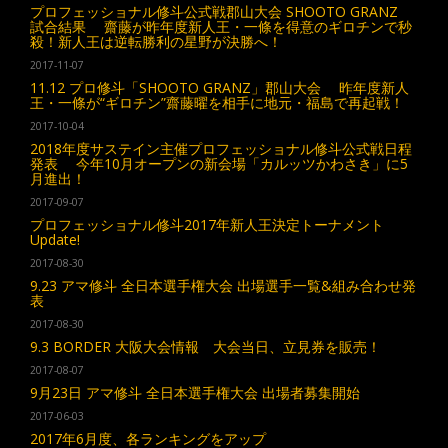
プロフェッショナル修斗公式戦郡山大会 SHOOTO GRANZ
試合結果 齋藤が昨年度新人王・一條を得意のギロチンで秒
殺！新人王は逆転勝利の星野が決勝へ！
2017-11-07
11.12 プロ修斗「SHOOTO GRANZ」郡山大会 昨年度新人
王・一條が“ギロチン”齋藤曜を相手に地元・福島で再起戦！
2017-10-04
2018年度サステイン主催プロフェッショナル修斗公式戦日程
発表 今年10月オープンの新会場「カルッツかわさき」に5
月進出！
2017-09-07
プロフェッショナル修斗2017年新人王決定トーナメント
Update!
2017-08-30
9.23 アマ修斗 全日本選手権大会 出場選手一覧&組み合わせ発
表
2017-08-30
9.3 BORDER 大阪大会情報 大会当日、立見券を販売！
2017-08-07
9月23日 アマ修斗 全日本選手権大会 出場者募集開始
2017-06-03
2017年6月度、各ランキングをアップ