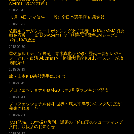
AbemaTVにて放送！
2018-10-16
10月14日 アマ修斗（一般）全日本選手権 結果速報
2018-10-02
佐藤ルミナがシュートボクシング女子王者・MIOのMMA初挑
戦を応援！ 話題のAbemaTV「格闘代理戦争3rdシーズン」
#2は10/6放送
2018-09-30
◎佐藤ルミナ、宇野薫、青木真也など修斗歴代王者がレジェ
ンドとして出演 AbemaTV「格闘代理戦争3rdシーズン」が放
送開始！
2018-09-19
故・山本KID徳郁選手によせて
2018-09-15
プロフェッショナル修斗2018年9月度ランキング発表
2018-08-11
プロフェッショナル修斗 世界・環太平洋ランキング8月度が
発表されました
2018-07-31
7/31発売、30年振り復刊、話題の「佐山聡のシューティング
入門」取扱店のお知らせ
2018-07-13