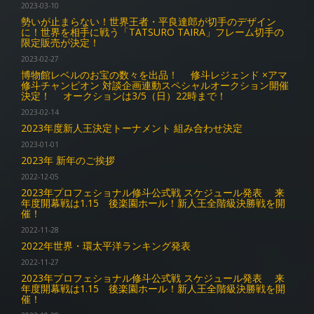
2023-03-10
勢いが止まらない！世界王者・平良達郎が切手のデザイン
に！世界を相手に戦う「TATSURO TAIRA」フレーム切手の
限定販売が決定！
2023-02-27
博物館レベルのお宝の数々を出品！ 修斗レジェンド ×アマ
修斗チャンピオン 対談企画連動スペシャルオークション開催
決定！ オークションは3/5（日）22時まで！
2023-02-14
2023年度新人王決定トーナメント 組み合わせ決定
2023-01-01
2023年 新年のご挨拶
2022-12-05
2023年プロフェショナル修斗公式戦 スケジュール発表 来
年度開幕戦は1.15 後楽園ホール！新人王全階級決勝戦を開
催！
2022-11-28
2022年世界・環太平洋ランキング発表
2022-11-27
2023年プロフェショナル修斗公式戦 スケジュール発表 来
年度開幕戦は1.15 後楽園ホール！新人王全階級決勝戦を開
催！