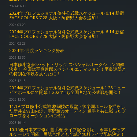
2024-03-30
2024年プロフェショナル修斗公式戦スケジュール 6.14 新宿
FACE COLORS 7.28 大阪・阿倍野大会を追加！
2024-03-29
2024年プロフェショナル修斗公式戦スケジュール 6.14 新宿
FACE COLORS 7.28 大阪・阿倍野大会を追加！
2024-02-28
2024年2月度ランキング発表
2023-12-30
日本修斗協会×ハットトリック スペシャルオークション開催
決定！ 今回は平良達郎スペシャルエディション！平良達郎と
の特別な体験をあなたに！
2023-12-15
2024年プロフェショナル修斗公式戦スケジュール1.28ニュー
ピアホールにて開幕！2024年も全国各地で公式戦を開催！
2023-12-05
11.19 プロ修斗公式戦 格闘技の殿堂・後楽園ホールを揺らし
た新井丈vs山内渉、宇野薫vsオーディン 選手と共に戦ったグ
ローブをオークションに出品！
2023-10-14
10.15全日本アマ修斗選手権 ライブ配信情報 今年もデュア
ルケージで開催、両試合場とも全試合無料ライブ配信決定！