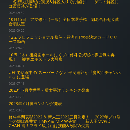
各階級決勝戦は実況&解説入りでお届け！ ゲスト解説に
は斎藤裕が登場！
2023-09-30
10月15日 アマ修斗（一般）全日本選手権 組み合わせ&試
合順決定
2023-09-20
12.2 プロフェッショナル修斗・豊洲PIT大会決定カードリリ
ース動画
2023-09-20
10/5（木）後楽園ホールにてプロ修斗公式戦の雰囲気を再
現！ 観客エキストラ大募集
2023-08-11
UFCで活躍中の“スーパーノヴァ”平良達郎が『魔裟斗チャンネ
ル』に登場！
2023-07-15
2023年7月度世界・環太平洋ランキング発表
2023-06-30
2023年 6月度ランキング発表
2023-03-23
修斗年間表彰2022 & 新人王2022三賞決定！ 2022年プロ修
斗の顔は新井丈！MVP & MIP W受賞！ 新人王MVPは
CHAN-龍！フライ級片山は技能&敢闘W受賞