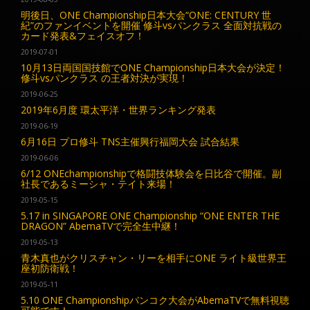
明後日、ONE Championship日本大会“ONE: CENTURY 世
紀”のファンイベントを開催 修斗vsパンクラス 全面対抗戦の
カード発表&フェイスオフ！
2019-07-01
10月13日両国国技館でONE Championship日本大会が決定！
修斗vsパンクラス の王者対決が実現！
2019-06-25
2019年6月度 環太平洋・世界ランキング発表
2019-06-19
6月16日 プロ修斗 TNS主催興行福岡大会 試合結果
2019-06-06
6/12 ONEchampionshipで格闘技体験会を日比谷で開催。副
社長であるミーシャ・テイト来場！
2019-05-15
5.17 in SINGAPORE ONE Championship “ONE ENTER THE
DRAGON” AbemaTVで完全生中継！
2019-05-13
青木真也がクリスチャン・リーを相手にONE ライト級世界王
座初防衛戦！
2019-05-11
5.10 ONE Championshipバンコク大会がAbemaTVで無料視聴