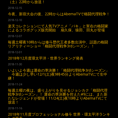
（土）22時から放送！
2018-12-15
今夜、新宿大会の後、22時からはAbemaTVで格闘代理戦争！
2018-12-10
楽天コレクションにて人気TVアニメ「バキ」と実在の格闘家
によるコラボグッズ販売開始 扇久保、猿田、田丸が登場
2018-12-07
毎週土曜夜10時からは修斗歴代王者多数出演中、話題の格闘
リアリティーショー「格闘代理戦争3rdシーズン」！
2018-12-01
2018年12月度環太平洋・世界ランキング発表
2018-11-30
いよいよ今週は運命の準決勝！「格闘代理戦争3rdシーズン」
今週は少し早い12/1(土)夜9時45分よりAbemaTVにて生中
継！
2018-11-24
毎週土曜の夜は、盛り上がりを見せるジョシカク「格闘代理
戦争3rdシーズン」！ 運命の準決勝を控えた#9には、また新
たなレジェンドが登場！11/24(土)夜10時よりAbemaTVにて
放送！
2018-11-16
2018年11月度プロフェッショナル修斗 世界・環太平洋ランキ