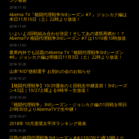
ング発表
2018-11-10
Abema TV『格闘代理戦争3rdシーズン #7 』ジョシカク編は
本日11月10日（土）22時より放送！
2018-11-09
いよいよ2回戦組み合わせ決定！そしてあの遺恨再燃か！？
AbemaTV 格闘代理戦争3rdシーズン #7 は11/10夜10時放送
2018-11-03
業界内外でも話題のAbema TV『格闘代理戦争3rdシーズン
#6』ジョシカク編は明後日11月3日（土）22時より放送！
2018-10-28
山本“KID”徳郁選手 お別れの会のお知らせ
2018-10-27
【格闘代理戦争】10/29運命の１回戦生中継直前！3rdシーズ
ン4.5話｜10/27土曜よる9時半～生放送！
2018-10-26
『格闘代理戦争』3rdシーズン・ジョシカク編の1回戦を明日
21時30分よりAbemaTVで生中継！
2018-10-21
2018年 10月度環太平洋ランキング発表
2018-10-20
話題の格闘代理戦争3rdシーズン #4は10/20(土)夜10時より