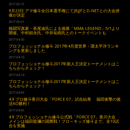
2017-05-15
9月23日 アマ修斗全日本選手権にてJBJJFとD-NETとの大会併
催が決定
2017-05-01
格闘写真家・長尾迪氏による個展「MMA LEGEND」5/1より
開催。中村頼永氏、中井祐樹氏とのトークイベントも
2017-04-30
プロフェッショナル修斗 2017年4月度世界・環太平洋ランキ
ングを更新しました
2017-04-16
プロフェッショナル修斗2017年新人王決定トーナメントはこ
ちらからチェック！
2017-04-14
プロフェッショナル修斗2017年新人王決定トーナメントはこ
ちらからチェック！
2017-04-09
4.9 プロ修斗香川大会「FORCE 07」試合結果 福田衝撃の復
活KO勝利！
2017-04-05
4.9 プロフェッショナル修斗公式戦「FORCE 07」香川大会
メインは福田龍彌の国際戦！プロ～キッズ修斗まで、全10試
合を実施