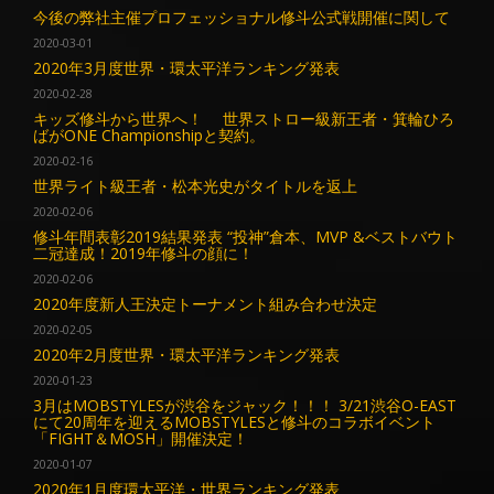
今後の弊社主催プロフェッショナル修斗公式戦開催に関して
2020-03-01
2020年3月度世界・環太平洋ランキング発表
2020-02-28
キッズ修斗から世界へ！ 世界ストロー級新王者・箕輪ひろ
ばがONE Championshipと契約。
2020-02-16
世界ライト級王者・松本光史がタイトルを返上
2020-02-06
修斗年間表彰2019結果発表 “投神”倉本、MVP &ベストバウト
二冠達成！2019年修斗の顔に！
2020-02-06
2020年度新人王決定トーナメント組み合わせ決定
2020-02-05
2020年2月度世界・環太平洋ランキング発表
2020-01-23
3月はMOBSTYLESが渋谷をジャック！！！ 3/21渋谷O-EAST
にて20周年を迎えるMOBSTYLESと修斗のコラボイベント
「FIGHT＆MOSH」開催決定！
2020-01-07
2020年1月度環太平洋・世界ランキング発表