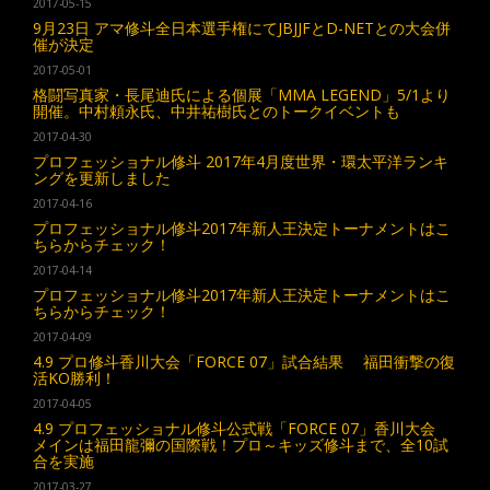
2017-05-15
9月23日 アマ修斗全日本選手権にてJBJJFとD-NETとの大会併
催が決定
2017-05-01
格闘写真家・長尾迪氏による個展「MMA LEGEND」5/1より
開催。中村頼永氏、中井祐樹氏とのトークイベントも
2017-04-30
プロフェッショナル修斗 2017年4月度世界・環太平洋ランキ
ングを更新しました
2017-04-16
プロフェッショナル修斗2017年新人王決定トーナメントはこ
ちらからチェック！
2017-04-14
プロフェッショナル修斗2017年新人王決定トーナメントはこ
ちらからチェック！
2017-04-09
4.9 プロ修斗香川大会「FORCE 07」試合結果 福田衝撃の復
活KO勝利！
2017-04-05
4.9 プロフェッショナル修斗公式戦「FORCE 07」香川大会
メインは福田龍彌の国際戦！プロ～キッズ修斗まで、全10試
合を実施
2017-03-27