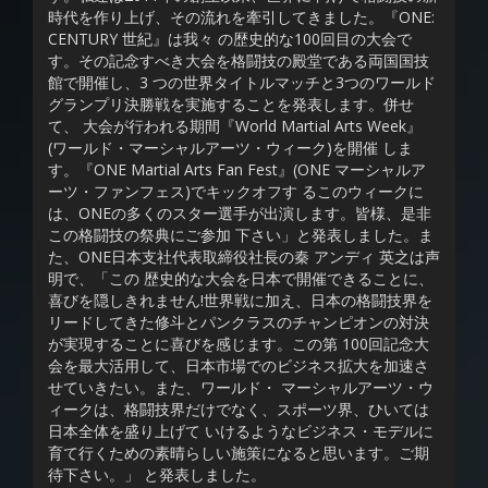
時代を作り上げ、その流れを牽引してきました。『ONE:
CENTURY 世紀』は我々 の歴史的な100回目の大会で
す。その記念すべき大会を格闘技の殿堂である両国国技
館で開催し、3 つの世界タイトルマッチと3つのワールド
グランプリ決勝戦を実施することを発表します。併せ
て、 大会が行われる期間『World Martial Arts Week』
(ワールド・マーシャルアーツ・ウィーク)を開催 しま
す。『ONE Martial Arts Fan Fest』(ONE マーシャルア
ーツ・ファンフェス)でキックオフす るこのウィークに
は、ONEの多くのスター選手が出演します。皆様、是非
この格闘技の祭典にご参加 下さい」と発表しました。ま
た、ONE日本支社代表取締役社長の秦 アンディ 英之は声
明で、「この 歴史的な大会を日本で開催できることに、
喜びを隠しきれません!世界戦に加え、日本の格闘技界を
リードしてきた修斗とパンクラスのチャンピオンの対決
が実現することに喜びを感じます。この第 100回記念大
会を最大活用して、日本市場でのビジネス拡大を加速さ
せていきたい。また、ワールド・ マーシャルアーツ・ウ
ィークは、格闘技界だけでなく、スポーツ界、ひいては
日本全体を盛り上げて いけるようなビジネス・モデルに
育て行くための素晴らしい施策になると思います。ご期
待下さい。」 と発表しました。