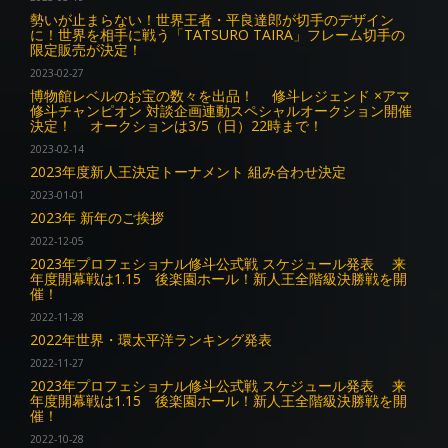
勢いが止まらない！世界王者・平良達郎が切手のデザイン
に！世界を相手に戦う「TATSURO TAIRA」フレーム切手の
限定販売が決定！
2023-02-27
博物館レベルのお宝の数々を出品！ 修斗レジェンド ×アマ
修斗チャンピオン 対談企画連動スペシャルオークション開催
決定！ オークションは3/5（日）22時まで！
2023-02-14
2023年度新人王決定トーナメント 組み合わせ決定
2023-01-01
2023年 新年のご挨拶
2022-12-05
2023年プロフェショナル修斗公式戦 スケジュール発表 来
年度開幕戦は1.15 後楽園ホール！新人王全階級決勝戦を開
催！
2022-11-28
2022年世界・環太平洋ランキング発表
2022-11-27
2023年プロフェショナル修斗公式戦 スケジュール発表 来
年度開幕戦は1.15 後楽園ホール！新人王全階級決勝戦を開
催！
2022-10-28