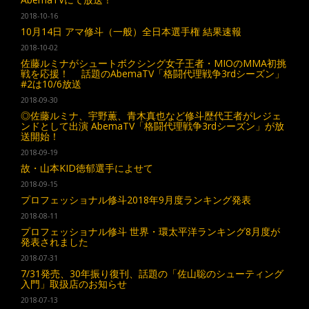
2018-10-16
10月14日 アマ修斗（一般）全日本選手権 結果速報
2018-10-02
佐藤ルミナがシュートボクシング女子王者・MIOのMMA初挑
戦を応援！ 話題のAbemaTV「格闘代理戦争3rdシーズン」
#2は10/6放送
2018-09-30
◎佐藤ルミナ、宇野薫、青木真也など修斗歴代王者がレジェ
ンドとして出演 AbemaTV「格闘代理戦争3rdシーズン」が放
送開始！
2018-09-19
故・山本KID徳郁選手によせて
2018-09-15
プロフェッショナル修斗2018年9月度ランキング発表
2018-08-11
プロフェッショナル修斗 世界・環太平洋ランキング8月度が
発表されました
2018-07-31
7/31発売、30年振り復刊、話題の「佐山聡のシューティング
入門」取扱店のお知らせ
2018-07-13