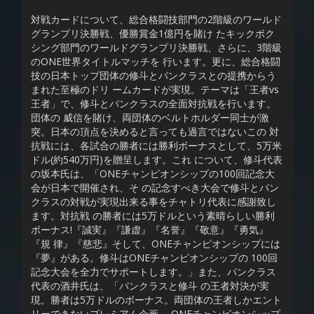
対戦カードについて、総合格闘技部門の2階級のワールド
グランプリ決勝戦、優勝賞金1億円を賭け たキックボク
シング部門のワールドグランプリ決勝戦、さらに、3階級
のONE世界タイトルマッチを 行います。更に、総合格闘
技の日本トップ団体の修斗とパンクラスとの提携からう
まれた至極のドリ ームカードが実現。テーマは「王者vs
王者」で、修斗とパンクラスの全面対抗戦を行います。
団体の 威信を賭け、両団体のベルトホルダー同士が激
突。日本の頂点を決めると言っても過言ではないこの 対
抗戦には、各試合の勝者には勝利ボーナスとして、5万米
ドル(約540万円)を贈呈します。これ について、修斗代表
の坂本氏は、「ONEチャンピオンシップの100回記念大
会が日本で開催され、そ の記念すべき大会で修斗とパン
クラスの対戦が実現出来る事をチャトリ代表に感謝致し
ます。対抗戦 の勝者には5万ドルという素晴らしい勝利
ボーナス!『誠実』『謙虚』『名誉』『敬意』『勇気』
『規 律』『慈悲』そして、ONEチャンピオンシップには
『夢』がある。修斗はONEチャンピオンシップの 100回
記念大会を全力でサポートします。」また、パンクラス
代表の酒井氏は、「パンクラスと修斗 の王者対決が実
現。勝者は5万ドルのボーナス。両団体の王者しかエント
リーできないプレミアム企画。 ONEチャンピオンシップ