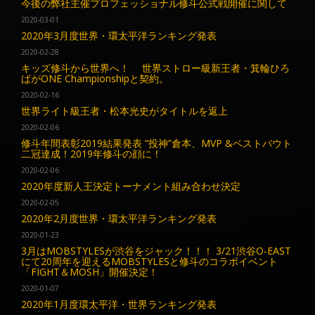
今後の弊社主催プロフェッショナル修斗公式戦開催に関して
2020-03-01
2020年3月度世界・環太平洋ランキング発表
2020-02-28
キッズ修斗から世界へ！ 世界ストロー級新王者・箕輪ひろ
ばがONE Championshipと契約。
2020-02-16
世界ライト級王者・松本光史がタイトルを返上
2020-02-06
修斗年間表彰2019結果発表 “投神”倉本、MVP &ベストバウト
二冠達成！2019年修斗の顔に！
2020-02-06
2020年度新人王決定トーナメント組み合わせ決定
2020-02-05
2020年2月度世界・環太平洋ランキング発表
2020-01-23
3月はMOBSTYLESが渋谷をジャック！！！ 3/21渋谷O-EAST
にて20周年を迎えるMOBSTYLESと修斗のコラボイベント
「FIGHT＆MOSH」開催決定！
2020-01-07
2020年1月度環太平洋・世界ランキング発表