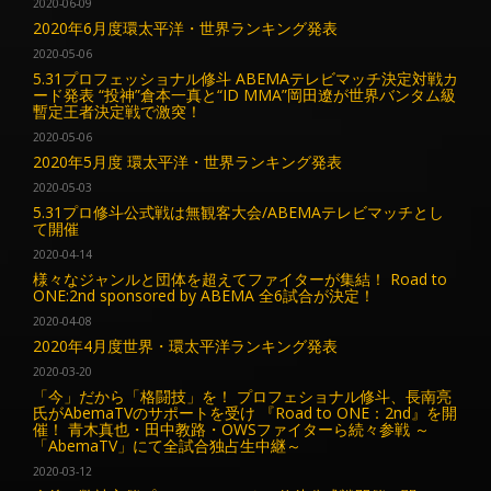
2020-06-09
2020年6月度環太平洋・世界ランキング発表
2020-05-06
5.31プロフェッショナル修斗 ABEMAテレビマッチ決定対戦カ
ード発表 “投神”倉本一真と“ID MMA”岡田遼が世界バンタム級
暫定王者決定戦で激突！
2020-05-06
2020年5月度 環太平洋・世界ランキング発表
2020-05-03
5.31プロ修斗公式戦は無観客大会/ABEMAテレビマッチとし
て開催
2020-04-14
様々なジャンルと団体を超えてファイターが集結！ Road to
ONE:2nd sponsored by ABEMA 全6試合が決定！
2020-04-08
2020年4月度世界・環太平洋ランキング発表
2020-03-20
「今」だから「格闘技」を！ プロフェショナル修斗、長南亮
氏がAbemaTVのサポートを受け 『Road to ONE：2nd』を開
催！ 青木真也・田中教路・OWSファイターら続々参戦 ～
「AbemaTV」にて全試合独占生中継～
2020-03-12