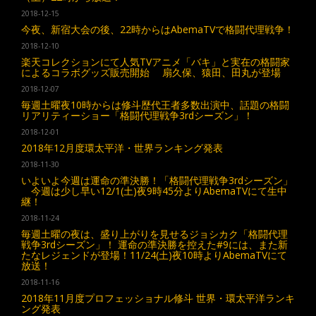
2018-12-15
今夜、新宿大会の後、22時からはAbemaTVで格闘代理戦争！
2018-12-10
楽天コレクションにて人気TVアニメ「バキ」と実在の格闘家
によるコラボグッズ販売開始 扇久保、猿田、田丸が登場
2018-12-07
毎週土曜夜10時からは修斗歴代王者多数出演中、話題の格闘
リアリティーショー「格闘代理戦争3rdシーズン」！
2018-12-01
2018年12月度環太平洋・世界ランキング発表
2018-11-30
いよいよ今週は運命の準決勝！「格闘代理戦争3rdシーズン」
今週は少し早い12/1(土)夜9時45分よりAbemaTVにて生中
継！
2018-11-24
毎週土曜の夜は、盛り上がりを見せるジョシカク「格闘代理
戦争3rdシーズン」！ 運命の準決勝を控えた#9には、また新
たなレジェンドが登場！11/24(土)夜10時よりAbemaTVにて
放送！
2018-11-16
2018年11月度プロフェッショナル修斗 世界・環太平洋ランキ
ング発表