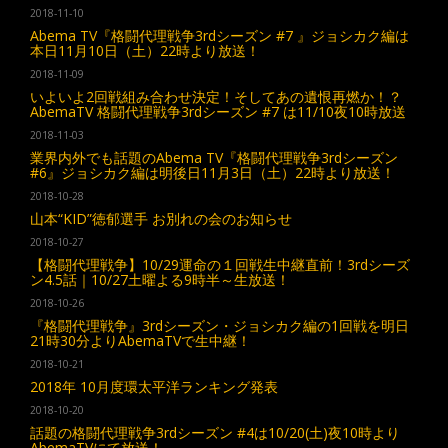
2018-11-10
Abema TV『格闘代理戦争3rdシーズン #7 』ジョシカク編は
本日11月10日（土）22時より放送！
2018-11-09
いよいよ2回戦組み合わせ決定！そしてあの遺恨再燃か！？
AbemaTV 格闘代理戦争3rdシーズン #7 は11/10夜10時放送
2018-11-03
業界内外でも話題のAbema TV『格闘代理戦争3rdシーズン
#6』ジョシカク編は明後日11月3日（土）22時より放送！
2018-10-28
山本“KID”徳郁選手 お別れの会のお知らせ
2018-10-27
【格闘代理戦争】10/29運命の１回戦生中継直前！3rdシーズ
ン4.5話｜10/27土曜よる9時半～生放送！
2018-10-26
『格闘代理戦争』3rdシーズン・ジョシカク編の1回戦を明日
21時30分よりAbemaTVで生中継！
2018-10-21
2018年 10月度環太平洋ランキング発表
2018-10-20
話題の格闘代理戦争3rdシーズン #4は10/20(土)夜10時より
AbemaTVにて放送！