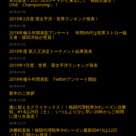
本日放送！2/21 26:05〜 テレビ東京にて『格闘王誕生！
ONE Championship』！
2019-02-19
2019年2月度 環太平洋・世界ランキング発表！
2019-01-28
2018年修斗年間表彰アンケート 年間MVPは世界ストロー級
王者・猿田洋祐が受賞！
2019-01-22
2018年度 新人王決定トーナメント結果発表
2019-01-15
2019年1月度、世界、環太平洋ランキング発表
2019-01-09
2018年修斗年間表彰 Twitterアンケート開始
2019-01-01
新年のご挨拶
2018-12-28
遂に迎えるクライマックス！！格闘代理戦争3rdシーズン決勝
戦、#14は29日（土）、いつもより少し早い20時から三時間
に渡り生放送！
2018-12-21
決勝戦直前！格闘代理戦争3rdシーズン最新回#13は22日
（土）22時から放送！