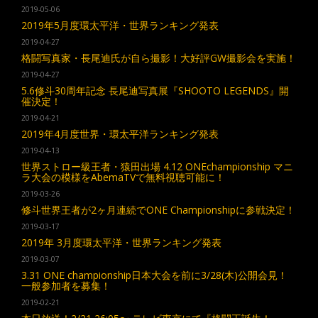
2019-05-06
2019年5月度環太平洋・世界ランキング発表
2019-04-27
格闘写真家・長尾迪氏が自ら撮影！大好評GW撮影会を実施！
2019-04-27
5.6修斗30周年記念 長尾迪写真展『SHOOTO LEGENDS』開
催決定！
2019-04-21
2019年4月度世界・環太平洋ランキング発表
2019-04-13
世界ストロー級王者・猿田出場 4.12 ONEchampionship マニ
ラ大会の模様をAbemaTVで無料視聴可能に！
2019-03-26
修斗世界王者が2ヶ月連続でONE Championshipに参戦決定！
2019-03-17
2019年 3月度環太平洋・世界ランキング発表
2019-03-07
3.31 ONE championship日本大会を前に3/28(木)公開会見！
一般参加者を募集！
2019-02-21