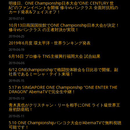
明後日、ONE Championship日本大会“ONE: CENTURY 世
紀”のファンイベントを開催 修斗vsパンクラス 全面対抗戦の
カード発表&フェイスオフ！
2019-07-01
10月13日両国国技館でONE Championship日本大会が決定！
修斗vsパンクラス の王者対決が実現！
2019-06-25
2019年6月度 環太平洋・世界ランキング発表
2019-06-19
6月16日 プロ修斗 TNS主催興行福岡大会 試合結果
2019-06-06
6/12 ONEchampionshipで格闘技体験会を日比谷で開催。副
社長であるミーシャ・テイト来場！
2019-05-15
5.17 in SINGAPORE ONE Championship “ONE ENTER THE
DRAGON” AbemaTVで完全生中継！
2019-05-13
青木真也がクリスチャン・リーを相手にONE ライト級世界王
座初防衛戦！
2019-05-11
5.10 ONE Championshipバンコク大会がAbemaTVで無料視聴
可能です！