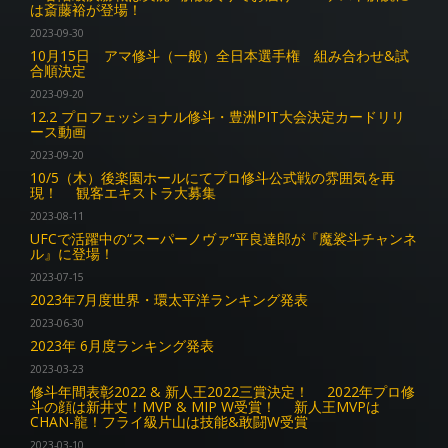
は斎藤裕が登場！
2023-09-30
10月15日 アマ修斗（一般）全日本選手権 組み合わせ&試
合順決定
2023-09-20
12.2 プロフェッショナル修斗・豊洲PIT大会決定カードリリ
ース動画
2023-09-20
10/5（木）後楽園ホールにてプロ修斗公式戦の雰囲気を再
現！ 観客エキストラ大募集
2023-08-11
UFCで活躍中の“スーパーノヴァ”平良達郎が『魔裟斗チャンネ
ル』に登場！
2023-07-15
2023年7月度世界・環太平洋ランキング発表
2023-06-30
2023年 6月度ランキング発表
2023-03-23
修斗年間表彰2022 & 新人王2022三賞決定！ 2022年プロ修
斗の顔は新井丈！MVP & MIP W受賞！ 新人王MVPは
CHAN-龍！フライ級片山は技能&敢闘W受賞
2023-03-10