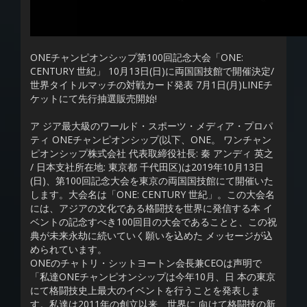
ONEチャンピオンシップ第100回記念大会「ONE:
CENTURY 世紀」 10月13日(日)に両国国技館で開催決定/
世界タイトルマッチの対戦カード発表 7月1日(月)LINEチ
ケットにて先行抽選販売開始!
ア ジア最大級のワールド・スポーツ・メディア・プロパ
ティ ONEチャンピオンシップ(以下、ONE。 ワンチャン
ピオンシップ株式会社 代表取締役社長: 秦 アンディ 英之
/ 日本支社所在地: 東京都 千代田区)は2019年10月13日
(日)、第100回記念大会を東京の両国国技館にて開催いた
します。大会名は「ONE: CENTURY 世紀」。この大会名
には、アジアの文化である格闘技を世界に発信する本 イ
ベントの記念すべき100回目の大会であることと、この祝
典が未来永劫に続いていく願いを込めた メッセージが込
められています。
ONEのチャトリ・シットヨートン会長兼CEOは声明で
「私達ONEチャンピオンシップは今年10月、日 本の東京
にて格闘技史上最大のイベントを行うことを発表しま
す。私達は2011年の創立以来、世界に 向けて格闘技の新