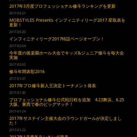
2017年3月度プロフェッショナル修斗ランキングを更新
2017-03-21
MOBSTYLES Presents インフィニティリーグ2017 星取表を
更新！
2017-03-20
インフィニティリーグ2017特設ページオープン！
2017-02-04
今年度の後楽園ホール大会でキッズ&ジュニア修斗を毎大会
実施
2017-02-02
修斗年間表彰2016
2017-01-31
2017年プロ修斗新人王決定トーナメント発表
2017-01-30
プロフェッショナル修斗公式戦日程を追加 4.23舞浜、6.25
大阪、東西で春のビッグマッチ！
2017-01-24
2017年サステイン主催大会のラウンドガールが決定しまし
た！
2017-01-22
2017年1月度各ランキング発表