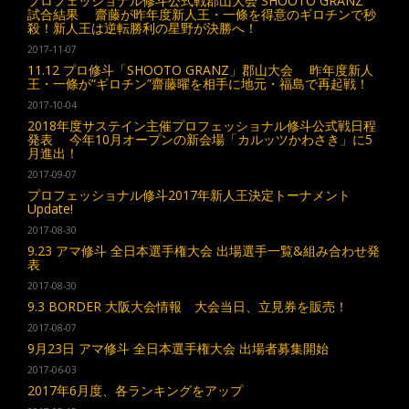
プロフェッショナル修斗公式戦郡山大会 SHOOTO GRANZ
試合結果 齋藤が昨年度新人王・一條を得意のギロチンで秒
殺！新人王は逆転勝利の星野が決勝へ！
2017-11-07
11.12 プロ修斗「SHOOTO GRANZ」郡山大会 昨年度新人
王・一條が“ギロチン”齋藤曜を相手に地元・福島で再起戦！
2017-10-04
2018年度サステイン主催プロフェッショナル修斗公式戦日程
発表 今年10月オープンの新会場「カルッツかわさき」に5
月進出！
2017-09-07
プロフェッショナル修斗2017年新人王決定トーナメント
Update!
2017-08-30
9.23 アマ修斗 全日本選手権大会 出場選手一覧&組み合わせ発
表
2017-08-30
9.3 BORDER 大阪大会情報 大会当日、立見券を販売！
2017-08-07
9月23日 アマ修斗 全日本選手権大会 出場者募集開始
2017-06-03
2017年6月度、各ランキングをアップ