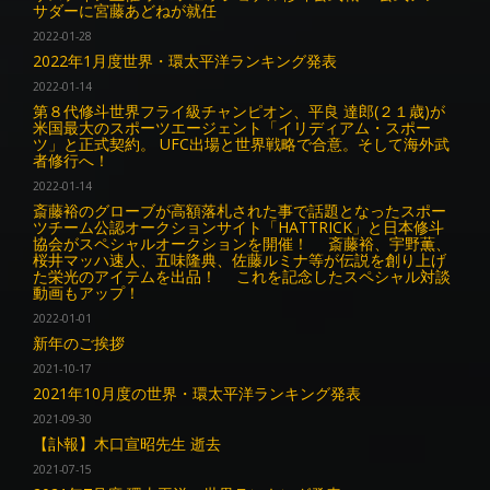
サダーに宮藤あどねが就任
2022-01-28
2022年1月度世界・環太平洋ランキング発表
2022-01-14
第８代修斗世界フライ級チャンピオン、平良 達郎(２１歳)が
米国最大のスポーツエージェント「イリディアム・スポー
ツ」と正式契約。 UFC出場と世界戦略で合意。そして海外武
者修行へ！
2022-01-14
斎藤裕のグローブが高額落札された事で話題となったスポー
ツチーム公認オークションサイト「HATTRICK」と日本修斗
協会がスペシャルオークションを開催！ 斎藤裕、宇野薫、
桜井マッハ速人、五味隆典、佐藤ルミナ等が伝説を創り上げ
た栄光のアイテムを出品！ これを記念したスペシャル対談
動画もアップ！
2022-01-01
新年のご挨拶
2021-10-17
2021年10月度の世界・環太平洋ランキング発表
2021-09-30
【訃報】木口宣昭先生 逝去
2021-07-15