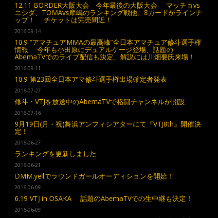
12.11 BORDER大阪大会 今年最後の大阪大会 マッチョvs
ニシダ、TOMAvs摩嶋のランキング戦他、8カードがラインナ
ップ！ チケットは完売間近！
2016-09-14
10.9 “アマチュアMMAの最高峰”全日本アマチュア修斗選手権
情報 今年も小田原にデュアルケージ登場、話題の
AbemaTVでのライブ配信も決定、解説には川畑要氏来場！
2016-09-11
10.9 第23回全日本アマ修斗選手権出場確定者発表
2016-07-27
修斗・VTJを放送中のAbemaTVで格闘チャンネルが開設
2016-07-16
9月19日(月・祝)舞浜アンフィシアターにて『VTJ8th』開催決
定！
2016-06-27
ランキングを更新しました
2016-06-21
DMM.yellでラウンドガールオーディションを開始！
2016-06-09
6.19 VTJ in OSAKA 話題のAbemaTVでの生中継も決定！
2016-06-09