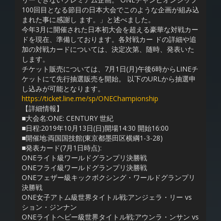
100回目となる節目の日本大会でこのような企画が組み込
まれた事に感謝し ます。」と述べました。
今年3月に開催された日本初大会を超える豪華な対戦カー
ドを現在、準備しております。各対戦カー ドの詳細や追
加の対戦カードについては、決定次第、随時、発表いた
します。
チケット販売については、7月1日(月)午後6時からLINEチ
ケットにて先行抽選販売を開始。 以下のURLから抽選申
し込みが可能となります。
https://ticket.line.me/sp/ONEChampionship
【詳細情報】
■大会名:ONE: CENTURY 世紀
■日程:2019年10月13日(日)開場14:30 開始16:00
■開催地:両国国技館(東京都墨田区横綱1-3-28)
■発表カード(7月1日時点):
ONEライト級ワールドグランプリ決勝戦
ONEフライ級ワールドグランプリ決勝戦
ONEフェザー級キックボクシング・ワールドグランプリ
決勝戦
ONE女子アトム級世界タイトル戦:アンジェラ・リー vs
ション・ジンナン
ONEライトヘビー級世界タイトル戦:アウンラ・ンサン vs