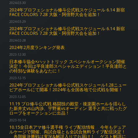
2024-03-30
2024年プロフェショナル修斗公式戦スケジュール 6.14 新宿
FACE COLORS 7.28 大阪・阿倍野大会を追加！
2024-03-29
2024年プロフェショナル修斗公式戦スケジュール 6.14 新宿
FACE COLORS 7.28 大阪・阿倍野大会を追加！
2024-02-28
2024年2月度ランキング発表
2023-12-30
日本修斗協会×ハットトリック スペシャルオークション開催
決定！ 今回は平良達郎スペシャルエディション！平良達郎と
の特別な体験をあなたに！
2023-12-15
2024年プロフェショナル修斗公式戦スケジュール1.28ニュー
ピアホールにて開幕！2024年も全国各地で公式戦を開催！
2023-12-05
11.19 プロ修斗公式戦 格闘技の殿堂・後楽園ホールを揺らし
た新井丈vs山内渉、宇野薫vsオーディン 選手と共に戦ったグ
ローブをオークションに出品！
2023-10-14
10.15全日本アマ修斗選手権 ライブ配信情報 今年もデュア
ルケージで開催、両試合場とも全試合無料ライブ配信決定！
各階級決勝戦は実況&解説入りでお届け！ ゲスト解説に