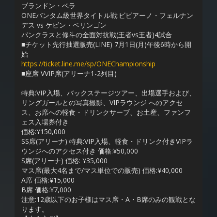
ブランドン・ベラ
ONEバンタム級世界タイトル戦:ビビアーノ・フェルナン
デス vs ケビン・ベリンゴン
パンクラスと修斗の全面対抗戦(王者vs王者)4試合
■チケット先行抽選販売(LINE) 7月1日(月)午後6時から開
始
https://ticket.line.me/sp/ONEChampionship
■座席 VVIP席(アリーナ1-2列目)
特典:VIP入場、バックステージツアー、出場選手および、
リングガールとの写真撮影、VIPラウンジ へのアクセ
ス、お席への軽食・ドリンクサーブ、お土産、ファンフ
ェス入場券付き
価格:¥150,000
SS席(アリーナ) 特典:VIP入場、軽食・ドリンク付きVIPラ
ウンジへのアクセス付き 価格:¥50,000
S席(アリーナ) 価格: ¥35,000
マス席(最大4名まで/マス単位での販売) 価格:¥40,000
A席 価格:¥15,000
B席 価格:¥7,000
注意:12歳以下のお子様はマス席・A・B席のみの観戦とな
ります。