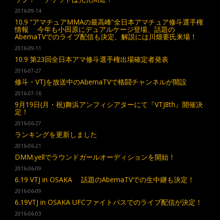
2016-09-14
10.9 “アマチュアMMAの最高峰”全日本アマチュア修斗選手権
情報 今年も小田原にデュアルケージ登場、話題の
AbemaTVでのライブ配信も決定、解説には川畑要氏来場！
2016-09-11
10.9 第23回全日本アマ修斗選手権出場確定者発表
2016-07-27
修斗・VTJを放送中のAbemaTVで格闘チャンネルが開設
2016-07-16
9月19日(月・祝)舞浜アンフィシアターにて『VTJ8th』開催決
定！
2016-06-27
ランキングを更新しました
2016-06-21
DMM.yellでラウンドガールオーディションを開始！
2016-06-09
6.19 VTJ in OSAKA 話題のAbemaTVでの生中継も決定！
2016-06-09
6.19VTJ in OSAKA UFCファイトパスでのライブ配信が決定！
2016-06-03