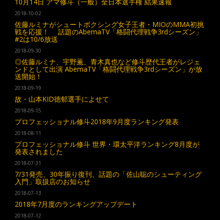
10月14日 アマ修斗（一般）全日本選手権 結果速報
2018-10-02
佐藤ルミナがシュートボクシング女子王者・MIOのMMA初挑
戦を応援！ 話題のAbemaTV「格闘代理戦争3rdシーズン」
#2は10/6放送
2018-09-30
◎佐藤ルミナ、宇野薫、青木真也など修斗歴代王者がレジェ
ンドとして出演 AbemaTV「格闘代理戦争3rdシーズン」が放
送開始！
2018-09-19
故・山本KID徳郁選手によせて
2018-09-15
プロフェッショナル修斗2018年9月度ランキング発表
2018-08-11
プロフェッショナル修斗 世界・環太平洋ランキング8月度が
発表されました
2018-07-31
7/31発売、30年振り復刊、話題の「佐山聡のシューティング
入門」取扱店のお知らせ
2018-07-13
2018年7月度のランキングアップデート
2018-07-12