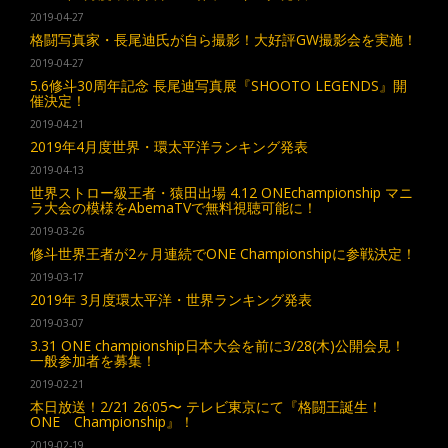
2019-04-27
格闘写真家・長尾迪氏が自ら撮影！大好評GW撮影会を実施！
2019-04-27
5.6修斗30周年記念 長尾迪写真展『SHOOTO LEGENDS』開
催決定！
2019-04-21
2019年4月度世界・環太平洋ランキング発表
2019-04-13
世界ストロー級王者・猿田出場 4.12 ONEchampionship マニ
ラ大会の模様をAbemaTVで無料視聴可能に！
2019-03-26
修斗世界王者が2ヶ月連続でONE Championshipに参戦決定！
2019-03-17
2019年 3月度環太平洋・世界ランキング発表
2019-03-07
3.31 ONE championship日本大会を前に3/28(木)公開会見！
一般参加者を募集！
2019-02-21
本日放送！2/21 26:05〜 テレビ東京にて『格闘王誕生！
ONE Championship』！
2019-02-19