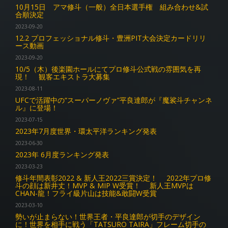
10月15日 アマ修斗（一般）全日本選手権 組み合わせ&試
合順決定
2023-09-20
12.2 プロフェッショナル修斗・豊洲PIT大会決定カードリリ
ース動画
2023-09-20
10/5（木）後楽園ホールにてプロ修斗公式戦の雰囲気を再
現！ 観客エキストラ大募集
2023-08-11
UFCで活躍中の“スーパーノヴァ”平良達郎が『魔裟斗チャンネ
ル』に登場！
2023-07-15
2023年7月度世界・環太平洋ランキング発表
2023-06-30
2023年 6月度ランキング発表
2023-03-23
修斗年間表彰2022 & 新人王2022三賞決定！ 2022年プロ修
斗の顔は新井丈！MVP & MIP W受賞！ 新人王MVPは
CHAN-龍！フライ級片山は技能&敢闘W受賞
2023-03-10
勢いが止まらない！世界王者・平良達郎が切手のデザイン
に！世界を相手に戦う「TATSURO TAIRA」フレーム切手の