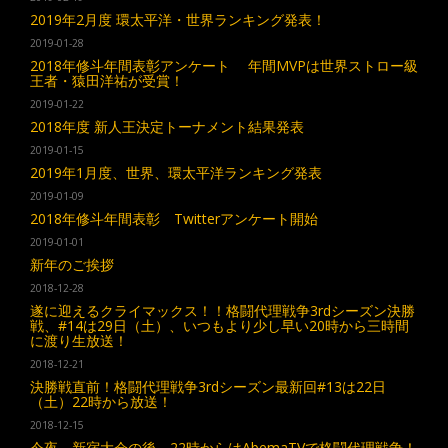
2019年2月度 環太平洋・世界ランキング発表！
2019-01-28
2018年修斗年間表彰アンケート 年間MVPは世界ストロー級
王者・猿田洋祐が受賞！
2019-01-22
2018年度 新人王決定トーナメント結果発表
2019-01-15
2019年1月度、世界、環太平洋ランキング発表
2019-01-09
2018年修斗年間表彰 Twitterアンケート開始
2019-01-01
新年のご挨拶
2018-12-28
遂に迎えるクライマックス！！格闘代理戦争3rdシーズン決勝
戦、#14は29日（土）、いつもより少し早い20時から三時間
に渡り生放送！
2018-12-21
決勝戦直前！格闘代理戦争3rdシーズン最新回#13は22日
（土）22時から放送！
2018-12-15
今夜、新宿大会の後、22時からはAbemaTVで格闘代理戦争！