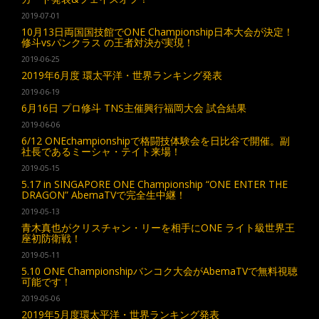
2019-07-01
10月13日両国国技館でONE Championship日本大会が決定！
修斗vsパンクラス の王者対決が実現！
2019-06-25
2019年6月度 環太平洋・世界ランキング発表
2019-06-19
6月16日 プロ修斗 TNS主催興行福岡大会 試合結果
2019-06-06
6/12 ONEchampionshipで格闘技体験会を日比谷で開催。副
社長であるミーシャ・テイト来場！
2019-05-15
5.17 in SINGAPORE ONE Championship “ONE ENTER THE
DRAGON” AbemaTVで完全生中継！
2019-05-13
青木真也がクリスチャン・リーを相手にONE ライト級世界王
座初防衛戦！
2019-05-11
5.10 ONE Championshipバンコク大会がAbemaTVで無料視聴
可能です！
2019-05-06
2019年5月度環太平洋・世界ランキング発表