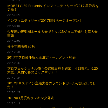
2017-03-21
MOBSTYLES Presents インフィニティリーグ2017 星取表を
更新！
2017-03-20
インフィニティリーグ2017特設ページオープン！
2017-02-04
今年度の後楽園ホール大会でキッズ&ジュニア修斗を毎大会
実施
2017-02-02
修斗年間表彰2016
2017-01-31
2017年プロ修斗新人王決定トーナメント発表
2017-01-30
プロフェッショナル修斗公式戦日程を追加 4.23舞浜、6.25
大阪、東西で春のビッグマッチ！
2017-01-24
2017年サステイン主催大会のラウンドガールが決定しまし
た！
2017-01-22
2017年1月度各ランキング発表
2017-01-19