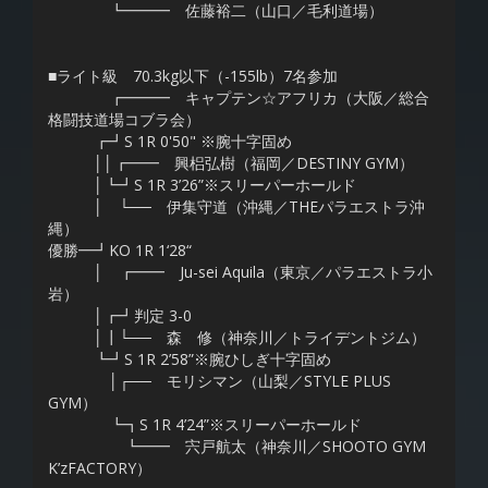
┗━━━ 佐藤裕二（山口／毛利道場）
■ライト級 70.3kg以下（-155lb）7名参加
┏━━━ キャプテン☆アフリカ（大阪／総合
格闘技道場コブラ会）
┏┛S 1R 0'50" ※腕十字固め
││┏━━ 興梠弘樹（福岡／DESTINY GYM）
│┗┛S 1R 3’26”※スリーパーホールド
│ └── 伊集守道（沖縄／THEパラエストラ沖
縄）
優勝━┛KO 1R 1‘28“
│ ┏━━ Ju-sei Aquila（東京／パラエストラ小
岩）
│┏┛判定 3-0
│┃└── 森 修（神奈川／トライデントジム）
┗┛S 1R 2’58”※腕ひしぎ十字固め
│┌── モリシマン（山梨／STYLE PLUS
GYM）
┗┓S 1R 4’24”※スリーパーホールド
┗━━ 宍戸航太（神奈川／SHOOTO GYM
K’zFACTORY）