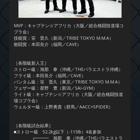
MVP：キャプテン☆アフリカ（大阪／総合格闘技道場コ
ブラ会）
技能賞：笹 晋久（新潟／TRIBE TOKYO M.M.A）
敢闘賞：本田良介（福岡／CAVE）
［各階級新人王］
ストロー級：旭那 拳（沖縄／THEパラエストラ沖縄）
フライ級：本田良介（福岡／CAVE）
バンタム級：笹 晋久（東京／TRIBE TOKYO M.M.A）
フェザー級：星野 豊（新潟／SAI-GYM）
ライト級：キャプテン☆アフリカ（大阪／総合格闘技道
場コブラ会）
ウェルター級：上野勇貴（群馬／AACC×SPIDER）
［各階級試合結果］
■ストロー級 52.2kg以下（-115lb）4名参加
┏━━━ 旭那 拳（沖縄／THEパラエストラ