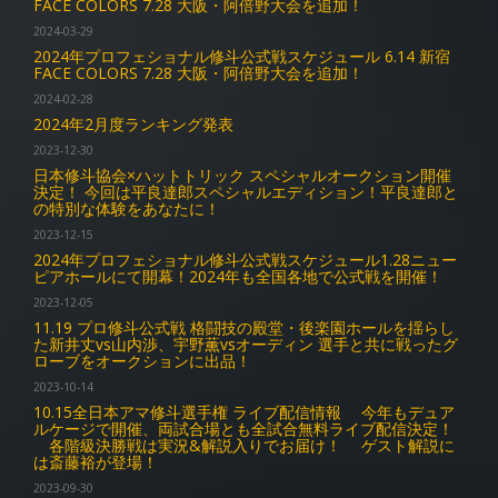
FACE COLORS 7.28 大阪・阿倍野大会を追加！
2024-03-29
2024年プロフェショナル修斗公式戦スケジュール 6.14 新宿
FACE COLORS 7.28 大阪・阿倍野大会を追加！
2024-02-28
2024年2月度ランキング発表
2023-12-30
日本修斗協会×ハットトリック スペシャルオークション開催
決定！ 今回は平良達郎スペシャルエディション！平良達郎と
の特別な体験をあなたに！
2023-12-15
2024年プロフェショナル修斗公式戦スケジュール1.28ニュー
ピアホールにて開幕！2024年も全国各地で公式戦を開催！
2023-12-05
11.19 プロ修斗公式戦 格闘技の殿堂・後楽園ホールを揺らし
た新井丈vs山内渉、宇野薫vsオーディン 選手と共に戦ったグ
ローブをオークションに出品！
2023-10-14
10.15全日本アマ修斗選手権 ライブ配信情報 今年もデュア
ルケージで開催、両試合場とも全試合無料ライブ配信決定！
各階級決勝戦は実況&解説入りでお届け！ ゲスト解説に
は斎藤裕が登場！
2023-09-30