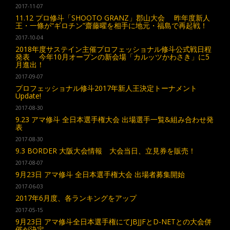
2017-11-07
11.12 プロ修斗「SHOOTO GRANZ」郡山大会 昨年度新人
王・一條が“ギロチン”齋藤曜を相手に地元・福島で再起戦！
2017-10-04
2018年度サステイン主催プロフェッショナル修斗公式戦日程
発表 今年10月オープンの新会場「カルッツかわさき」に5
月進出！
2017-09-07
プロフェッショナル修斗2017年新人王決定トーナメント
Update!
2017-08-30
9.23 アマ修斗 全日本選手権大会 出場選手一覧&組み合わせ発
表
2017-08-30
9.3 BORDER 大阪大会情報 大会当日、立見券を販売！
2017-08-07
9月23日 アマ修斗 全日本選手権大会 出場者募集開始
2017-06-03
2017年6月度、各ランキングをアップ
2017-05-15
9月23日 アマ修斗全日本選手権にてJBJJFとD-NETとの大会併
催が決定