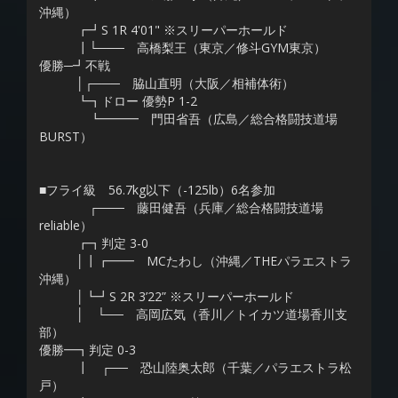
沖縄）
┏┛S 1R 4'01" ※スリーパーホールド
┃└─── 高橋梨王（東京／修斗GYM東京）
優勝─┛不戦
│┌─── 脇山直明（大阪／相補体術）
┗┓ドロー 優勢P 1-2
┗━━━ 門田省吾（広島／総合格闘技道場
BURST）
■フライ級 56.7kg以下（-125lb）6名参加
┌─── 藤田健吾（兵庫／総合格闘技道場
reliable）
┏┓判定 3-0
│┃┏━━ MCたわし（沖縄／THEパラエストラ
沖縄）
│┗┛S 2R 3’22” ※スリーパーホールド
│ └── 高岡広気（香川／トイカツ道場香川支
部）
優勝━┓判定 0-3
┃ ┌── 恐山陸奥太郎（千葉／パラエストラ松
戸）