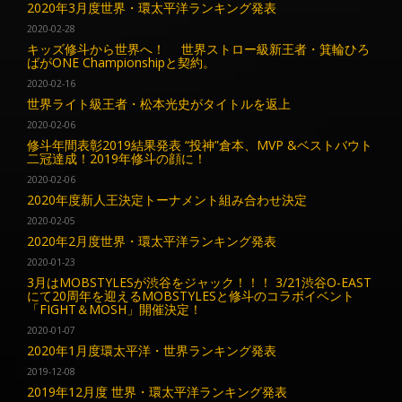
2020年3月度世界・環太平洋ランキング発表
2020-02-28
キッズ修斗から世界へ！ 世界ストロー級新王者・箕輪ひろ
ばがONE Championshipと契約。
2020-02-16
世界ライト級王者・松本光史がタイトルを返上
2020-02-06
修斗年間表彰2019結果発表 “投神”倉本、MVP &ベストバウト
二冠達成！2019年修斗の顔に！
2020-02-06
2020年度新人王決定トーナメント組み合わせ決定
2020-02-05
2020年2月度世界・環太平洋ランキング発表
2020-01-23
3月はMOBSTYLESが渋谷をジャック！！！ 3/21渋谷O-EAST
にて20周年を迎えるMOBSTYLESと修斗のコラボイベント
「FIGHT＆MOSH」開催決定！
2020-01-07
2020年1月度環太平洋・世界ランキング発表
2019-12-08
2019年12月度 世界・環太平洋ランキング発表