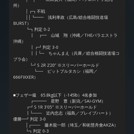
州）
│┏┓不戦
││┗━━ 浅利孝政（広島/総合格闘技道場
BURST）
┗┓判定 0-2
┃ ┏━ 山城 翔（沖縄／THEパラエストラ
沖縄）
┃┏┛判定 3-0
┃┃└─ ちゃんまえ（兵庫／総合格闘技道場コ
ブラ会）
└┛S 2R 2’20” ※スリーパーホールド
└── ピットブルタカシ（福岡／
666FIXXER）
■フェザー級 65.8kg以下（-145lb）4名参加
┏━━━ 星野 豊（新潟／SAI-GYM）
┏┛S 1R 3'05" ※スリーパーホールド
┃└─── 近内忠志（福島／ブレイブハート）
優勝━┛判定 3-0
│┌─── 藤木龍一郎（埼玉／和術慧舟會AKZA）
└┓判定 0-3