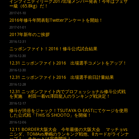
インフィニティリーグ2017出場メンバー発表！今年はフェザ
ー級（65.8kg）だ！
2017-01-10
2016年修斗年間表彰Twitterアンケートを開始！
2017-01-01
2017年新年のご挨拶
2016-12-31
ニッポンファイト！2016！修斗公式試合結果
2016-12-30
12.31 ニッポンファイト2016 出場選手コメントをアップ！
2016-12-30
12.31 ニッポンファイト2016 出場選手前日計量結果
2016-12-28
12.31 ニッポンファイト内でプロフェッショナル修斗公式戦
を実施 村田一着vs澤田龍人のランキング戦決定！
2016-12-17
修斗が渋谷をジャック！TSUTAYA O-EASTにてケージを使用
した公式戦「THIS IS SHOOTO」を開催！
2016-12-06
12.11 BORDER大阪大会 今年最後の大阪大会 マッチョvs
ニシダ、TOMAvs摩嶋のランキング戦他、8カードがラインナ
ップ！ チケットは完売間近！