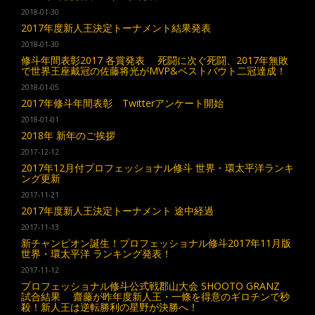
2018-01-30
2017年度新人王決定トーナメント結果発表
2018-01-30
修斗年間表彰2017 各賞発表 死闘に次ぐ死闘、2017年無敗
で世界王座戴冠の佐藤将光がMVP&ベストバウト二冠達成！
2018-01-05
2017年修斗年間表彰 Twitterアンケート開始
2018-01-01
2018年 新年のご挨拶
2017-12-12
2017年12月付プロフェッショナル修斗 世界・環太平洋ランキ
ング更新
2017-11-21
2017年度新人王決定トーナメント 途中経過
2017-11-13
新チャンピオン誕生！プロフェッショナル修斗2017年11月版
世界・環太平洋 ランキング発表！
2017-11-12
プロフェッショナル修斗公式戦郡山大会 SHOOTO GRANZ
試合結果 齋藤が昨年度新人王・一條を得意のギロチンで秒
殺！新人王は逆転勝利の星野が決勝へ！