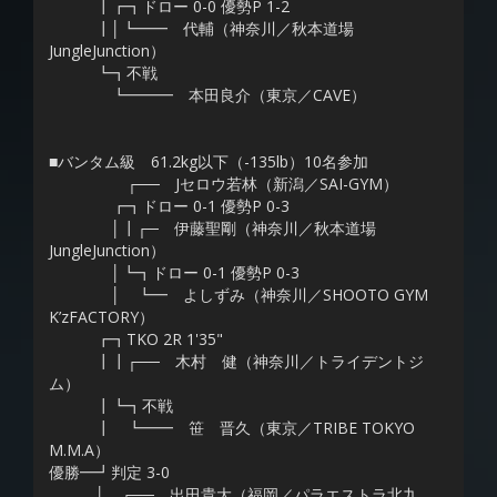
┃┏┓ドロー 0-0 優勢P 1-2
┃│┗━━ 代輔（神奈川／秋本道場
JungleJunction）
┗┓不戦
┗━━━ 本田良介（東京／CAVE）
■バンタム級 61.2kg以下（-135lb）10名参加
┌── Jセロウ若林（新潟／SAI-GYM）
┏┓ドロー 0-1 優勢P 0-3
│┃┌─ 伊藤聖剛（神奈川／秋本道場
JungleJunction）
│┗┓ドロー 0-1 優勢P 0-3
│ ┗━ よしずみ（神奈川／SHOOTO GYM
K’zFACTORY）
┏┓TKO 2R 1'35"
┃┃┌── 木村 健（神奈川／トライデントジ
ム）
┃┗┓不戦
┃ ┗━━ 笹 晋久（東京／TRIBE TOKYO
M.M.A）
優勝━┛判定 3-0
│ ┌── 出田貴大（福岡／パラエストラ北九