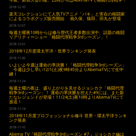
2018-12-10
楽天コレクションにて人気TVアニメ「バキ」と実在の格闘家
によるコラボグッズ販売開始 扇久保、猿田、田丸が登場
2018-12-07
毎週土曜夜10時からは修斗歴代王者多数出演中、話題の格闘
リアリティーショー「格闘代理戦争3rdシーズン」！
2018-12-01
2018年12月度環太平洋・世界ランキング発表
2018-11-30
いよいよ今週は運命の準決勝！「格闘代理戦争3rdシーズン」
今週は少し早い12/1(土)夜9時45分よりAbemaTVにて生中
継！
2018-11-24
毎週土曜の夜は、盛り上がりを見せるジョシカク「格闘代理
戦争3rdシーズン」！ 運命の準決勝を控えた#9には、また新
たなレジェンドが登場！11/24(土)夜10時よりAbemaTVにて
放送！
2018-11-16
2018年11月度プロフェッショナル修斗 世界・環太平洋ランキ
ング発表
2018-11-10
Abema TV『格闘代理戦争3rdシーズン #7 』ジョシカク編は