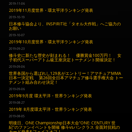
2019-11-06
2019年11月度世界・環太平洋ランキング発表
2019-10-19
日本修斗協会より、INSPIRIT社「タオル大作戦」へご協力の
お願い
2019-10-07
2019年10月度世界・環太平洋ランキング発表
2019-09-23
修斗史に新たな歴史が刻まれる！ 優勝賞金100万円！ 女
子初代スーパーアトム級王座決定トーナメント開催決定！
2019-09-06
世界各国から選ばれし129名がエントリー！アマチュアMMA
日本一決定戦 第26回全日本アマチュア修斗選手権大会 トー
ナメント組み合わせ決定！
2019-09-06
2019年9月度 環太平洋・世界ランキング発表
2019-08-27
2019年 8月度環太平洋・世界ランキング発表
2019-08-05
明後日、ONE Championship日本大会“ONE: CENTURY 世
紀”のファンイベントを開催 修斗vsパンクラス 全面対抗戦の
カード発表&フェイスオフ！