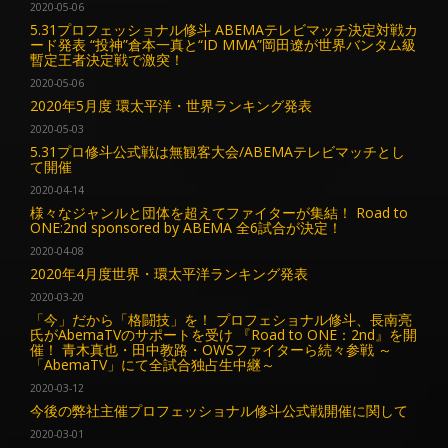
2020-05-06
5.31プロフェッショナル修斗 ABEMAテレビマッチ決定対戦カ
ード発表 “投神”倉本一真と“ID MMA”岡田遼が世界バンタム級
暫定王者決定戦で激突！
2020-05-06
2020年5月度 環太平洋・世界ランキング発表
2020-05-03
5.31プロ修斗公式戦は無観客大会/ABEMAテレビマッチとし
て開催
2020-04-14
様々なジャンルと団体を超えてファイターが集結！ Road to
ONE:2nd sponsored by ABEMA 全6試合が決定！
2020-04-08
2020年4月度世界・環太平洋ランキング発表
2020-03-20
「今」だから「格闘技」を！ プロフェショナル修斗、長南亮
氏がAbemaTVのサポートを受け 『Road to ONE：2nd』を開
催！ 青木真也・田中教路・OWSファイターら続々参戦 ～
「AbemaTV」にて全試合独占生中継～
2020-03-12
今後の弊社主催プロフェッショナル修斗公式戦開催に関して
2020-03-01