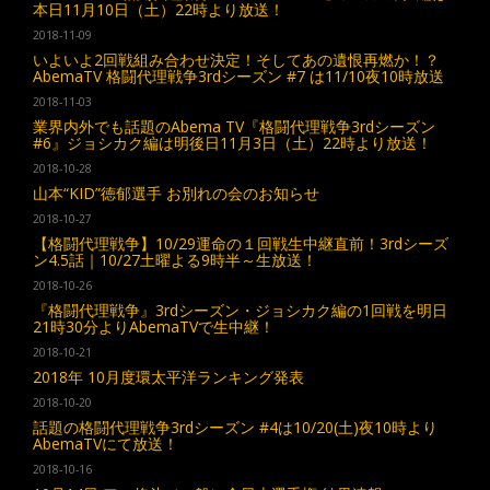
本日11月10日（土）22時より放送！
2018-11-09
いよいよ2回戦組み合わせ決定！そしてあの遺恨再燃か！？
AbemaTV 格闘代理戦争3rdシーズン #7 は11/10夜10時放送
2018-11-03
業界内外でも話題のAbema TV『格闘代理戦争3rdシーズン
#6』ジョシカク編は明後日11月3日（土）22時より放送！
2018-10-28
山本“KID”徳郁選手 お別れの会のお知らせ
2018-10-27
【格闘代理戦争】10/29運命の１回戦生中継直前！3rdシーズ
ン4.5話｜10/27土曜よる9時半～生放送！
2018-10-26
『格闘代理戦争』3rdシーズン・ジョシカク編の1回戦を明日
21時30分よりAbemaTVで生中継！
2018-10-21
2018年 10月度環太平洋ランキング発表
2018-10-20
話題の格闘代理戦争3rdシーズン #4は10/20(土)夜10時より
AbemaTVにて放送！
2018-10-16