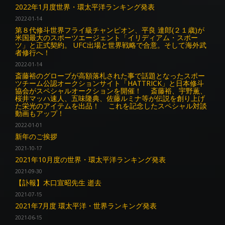
2022年1月度世界・環太平洋ランキング発表
2022-01-14
第８代修斗世界フライ級チャンピオン、平良 達郎(２１歳)が
米国最大のスポーツエージェント「イリディアム・スポー
ツ」と正式契約。 UFC出場と世界戦略で合意。そして海外武
者修行へ！
2022-01-14
斎藤裕のグローブが高額落札された事で話題となったスポー
ツチーム公認オークションサイト「HATTRICK」と日本修斗
協会がスペシャルオークションを開催！ 斎藤裕、宇野薫、
桜井マッハ速人、五味隆典、佐藤ルミナ等が伝説を創り上げ
た栄光のアイテムを出品！ これを記念したスペシャル対談
動画もアップ！
2022-01-01
新年のご挨拶
2021-10-17
2021年10月度の世界・環太平洋ランキング発表
2021-09-30
【訃報】木口宣昭先生 逝去
2021-07-15
2021年7月度 環太平洋・世界ランキング発表
2021-06-15