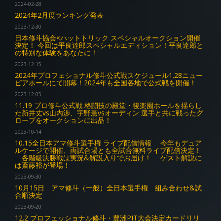
2024-02-28
2024年2月度ランキング発表
2023-12-30
日本修斗協会×ハットトリック スペシャルオークション開催
決定！ 今回は平良達郎スペシャルエディション！平良達郎と
の特別な体験をあなたに！
2023-12-15
2024年プロフェショナル修斗公式戦スケジュール1.28ニュー
ピアホールにて開幕！2024年も全国各地で公式戦を開催！
2023-12-05
11.19 プロ修斗公式戦 格闘技の殿堂・後楽園ホールを揺らし
た新井丈vs山内渉、宇野薫vsオーディン 選手と共に戦ったグ
ローブをオークションに出品！
2023-10-14
10.15全日本アマ修斗選手権 ライブ配信情報 今年もデュア
ルケージで開催、両試合場とも全試合無料ライブ配信決定！
各階級決勝戦は実況&解説入りでお届け！ ゲスト解説に
は斎藤裕が登場！
2023-09-30
10月15日 アマ修斗（一般）全日本選手権 組み合わせ&試
合順決定
2023-09-20
12.2 プロフェッショナル修斗・豊洲PIT大会決定カードリリ