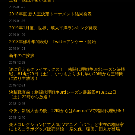
2019-01-22
2018年度 新人王決定トーナメント結果発表
2019-01-15
2019年1月度、世界、環太平洋ランキング発表
2019-01-09
2018年修斗年間表彰 Twitterアンケート開始
2019-01-01
新年のご挨拶
2018-12-28
遂に迎えるクライマックス！！格闘代理戦争3rdシーズン決勝
戦、#14は29日（土）、いつもより少し早い20時から三時間
に渡り生放送！
2018-12-21
決勝戦直前！格闘代理戦争3rdシーズン最新回#13は22日
（土）22時から放送！
2018-12-15
今夜、新宿大会の後、22時からはAbemaTVで格闘代理戦争！
2018-12-10
楽天コレクションにて人気TVアニメ「バキ」と実在の格闘家
によるコラボグッズ販売開始 扇久保、猿田、田丸が登場