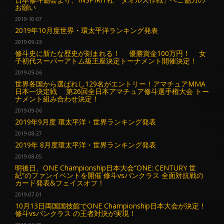
お願い
2019-10-07
2019年10月度世界・環太平洋ランキング発表
2019-09-23
修斗史に新たな歴史が刻まれる！ 優勝賞金100万円！ 女
子初代スーパーアトム級王座決定トーナメント開催決定！
2019-09-06
世界各国から選ばれし129名がエントリー！アマチュアMMA
日本一決定戦 第26回全日本アマチュア修斗選手権大会 トー
ナメント組み合わせ決定！
2019-09-06
2019年9月度 環太平洋・世界ランキング発表
2019-08-27
2019年 8月度環太平洋・世界ランキング発表
2019-08-05
明後日、ONE Championship日本大会“ONE: CENTURY 世
紀”のファンイベントを開催 修斗vsパンクラス 全面対抗戦の
カード発表&フェイスオフ！
2019-07-01
10月13日両国国技館でONE Championship日本大会が決定！
修斗vsパンクラス の王者対決が実現！