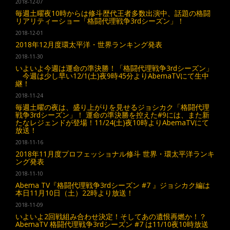
2018-12-07
毎週土曜夜10時からは修斗歴代王者多数出演中、話題の格闘
リアリティーショー「格闘代理戦争3rdシーズン」！
2018-12-01
2018年12月度環太平洋・世界ランキング発表
2018-11-30
いよいよ今週は運命の準決勝！「格闘代理戦争3rdシーズン」
今週は少し早い12/1(土)夜9時45分よりAbemaTVにて生中
継！
2018-11-24
毎週土曜の夜は、盛り上がりを見せるジョシカク「格闘代理
戦争3rdシーズン」！ 運命の準決勝を控えた#9には、また新
たなレジェンドが登場！11/24(土)夜10時よりAbemaTVにて
放送！
2018-11-16
2018年11月度プロフェッショナル修斗 世界・環太平洋ランキ
ング発表
2018-11-10
Abema TV『格闘代理戦争3rdシーズン #7 』ジョシカク編は
本日11月10日（土）22時より放送！
2018-11-09
いよいよ2回戦組み合わせ決定！そしてあの遺恨再燃か！？
AbemaTV 格闘代理戦争3rdシーズン #7 は11/10夜10時放送