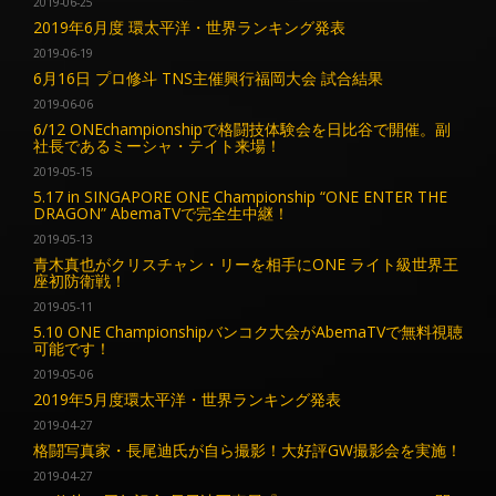
2019-06-25
2019年6月度 環太平洋・世界ランキング発表
2019-06-19
6月16日 プロ修斗 TNS主催興行福岡大会 試合結果
2019-06-06
6/12 ONEchampionshipで格闘技体験会を日比谷で開催。副
社長であるミーシャ・テイト来場！
2019-05-15
5.17 in SINGAPORE ONE Championship “ONE ENTER THE
DRAGON” AbemaTVで完全生中継！
2019-05-13
青木真也がクリスチャン・リーを相手にONE ライト級世界王
座初防衛戦！
2019-05-11
5.10 ONE Championshipバンコク大会がAbemaTVで無料視聴
可能です！
2019-05-06
2019年5月度環太平洋・世界ランキング発表
2019-04-27
格闘写真家・長尾迪氏が自ら撮影！大好評GW撮影会を実施！
2019-04-27