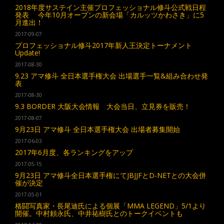
2018年度サステイン主催プロフェッショナル修斗公式戦日程
発表 今年10月オープンの新会場「カルッツかわさき」に5
月進出！
2017-09-07
プロフェッショナル修斗2017年新人王決定トーナメント
Update!
2017-08-30
9.23 アマ修斗 全日本選手権大会 出場選手一覧&組み合わせ発
表
2017-08-30
9.3 BORDER 大阪大会情報 大会当日、立見券を販売！
2017-08-07
9月23日 アマ修斗 全日本選手権大会 出場者募集開始
2017-06-03
2017年6月度、各ランキングをアップ
2017-05-15
9月23日 アマ修斗全日本選手権にてJBJJFとD-NETとの大会併
催が決定
2017-05-01
格闘写真家・長尾迪氏による個展「MMA LEGEND」5/1より
開催。中村頼永氏、中井祐樹氏とのトークイベントも