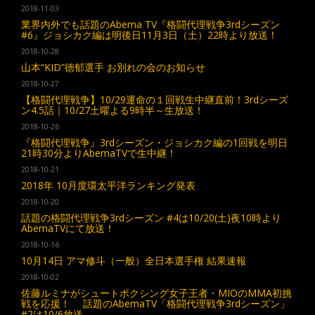
2018-11-03
業界内外でも話題のAbema TV『格闘代理戦争3rdシーズン
#6』ジョシカク編は明後日11月3日（土）22時より放送！
2018-10-28
山本“KID”徳郁選手 お別れの会のお知らせ
2018-10-27
【格闘代理戦争】10/29運命の１回戦生中継直前！3rdシーズ
ン4.5話｜10/27土曜よる9時半～生放送！
2018-10-26
『格闘代理戦争』3rdシーズン・ジョシカク編の1回戦を明日
21時30分よりAbemaTVで生中継！
2018-10-21
2018年 10月度環太平洋ランキング発表
2018-10-20
話題の格闘代理戦争3rdシーズン #4は10/20(土)夜10時より
AbemaTVにて放送！
2018-10-16
10月14日 アマ修斗（一般）全日本選手権 結果速報
2018-10-02
佐藤ルミナがシュートボクシング女子王者・MIOのMMA初挑
戦を応援！ 話題のAbemaTV「格闘代理戦争3rdシーズン」
#2は10/6放送