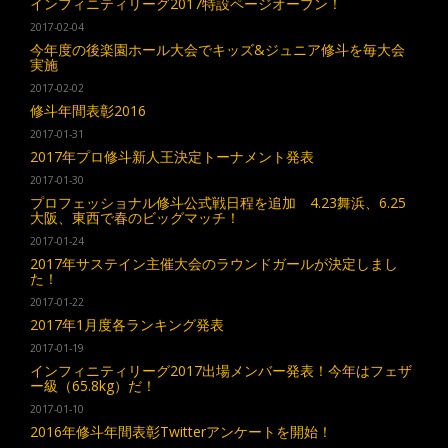
インフィニティリーグ2017特設ページオープン！
2017-02-04
今年度の後楽園ホール大会でキッズ&ジュニア修斗を毎大会
実施
2017-02-02
修斗年間表彰2016
2017-01-31
2017年プロ修斗新人王決定トーナメント発表
2017-01-30
プロフェッショナル修斗公式戦日程を追加 4.23舞浜、6.25
大阪、東西で春のビッグマッチ！
2017-01-24
2017年サステイン主催大会のラウンドガールが決定しまし
た！
2017-01-22
2017年1月度各ランキング発表
2017-01-19
インフィニティリーグ2017出場メンバー発表！今年はフェザ
ー級（65.8kg）だ！
2017-01-10
2016年修斗年間表彰Twitterアンケートを開始！