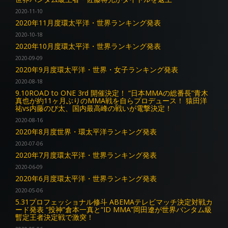
2020-11-10
2020年11月度環太平洋・世界ランキング発表
2020-10-18
2020年10月度環太平洋・世界ランキング発表
2020-09-09
2020年9月度環太平洋・世界・女子ランキング発表
2020-08-18
9.10ROAD to ONE 3rd 開催決定！ “日本MMAの総番長”青木
真也が約11ヶ月ぶりのMMA戦を自らプロデュース！ 猿田洋
祐vs内藤のび太、国内最高峰の戦いが電撃決定！
2020-08-16
2020年8月度世界・環太平洋ランキング発表
2020-07-06
2020年7月度環太平洋・世界ランキング発表
2020-06-09
2020年6月度環太平洋・世界ランキング発表
2020-05-06
5.31プロフェッショナル修斗 ABEMAテレビマッチ決定対戦カ
ード発表 “投神”倉本一真と“ID MMA”岡田遼が世界バンタム級
暫定王者決定戦で激突！