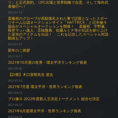
ツ」と正式契約。 UFC出場と世界戦略で合意。そして海外武
者修行へ！
2022-01-14
斎藤裕のグローブが高額落札された事で話題となったスポー
ツチーム公認オークションサイト「HATTRICK」と日本修斗
協会がスペシャルオークションを開催！ 斎藤裕、宇野薫、
桜井マッハ速人、五味隆典、佐藤ルミナ等が伝説を創り上げ
た栄光のアイテムを出品！ これを記念したスペシャル対談
動画もアップ！
2022-01-01
新年のご挨拶
2021-10-17
2021年10月度の世界・環太平洋ランキング発表
2021-09-30
【訃報】木口宣昭先生 逝去
2021-07-15
2021年7月度 環太平洋・世界ランキング発表
2021-06-15
プロ修斗 2022年度新人王決定トーナメント 組合せ決定
2021-06-13
2021年6月度環太平洋・世界ランキング発表
2021-04-10