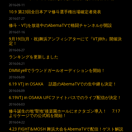
2016-09-11
10.9 第23回全日本アマ修斗選手権出場確定者発表
2016-07-27
修斗・VTJを放送中のAbemaTVで格闘チャンネルが開設
2016-07-16
9月19日(月・祝)舞浜アンフィシアターにて『VTJ8th』開催決
定！
2016-06-27
ランキングを更新しました
2016-06-21
DMM.yellでラウンドガールオーディションを開始！
2016-06-09
6.19 VTJ in OSAKA 話題のAbemaTVでの生中継も決定！
2016-06-09
6.19VTJ in OSAKA UFCファイトパスでのライブ配信が決定！
2016-06-03
修斗誕生の地“聖地”後楽園ホールにオクタゴン導入！ 7.17
よりケージでの公式戦を開始！
2016-04-22
4.23 FIGHT&MOSH 舞浜大会をAbemaTVで配信！ゲスト解説