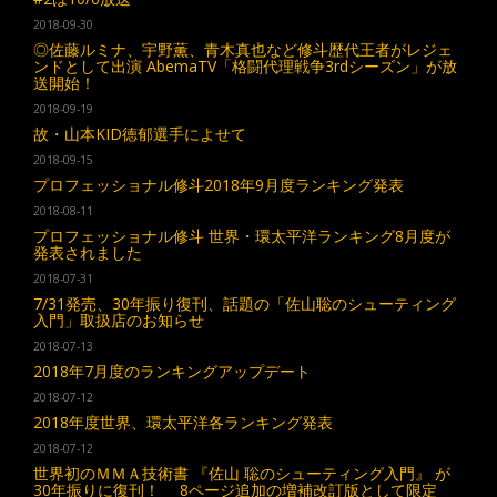
2018-09-30
◎佐藤ルミナ、宇野薫、青木真也など修斗歴代王者がレジェ
ンドとして出演 AbemaTV「格闘代理戦争3rdシーズン」が放
送開始！
2018-09-19
故・山本KID徳郁選手によせて
2018-09-15
プロフェッショナル修斗2018年9月度ランキング発表
2018-08-11
プロフェッショナル修斗 世界・環太平洋ランキング8月度が
発表されました
2018-07-31
7/31発売、30年振り復刊、話題の「佐山聡のシューティング
入門」取扱店のお知らせ
2018-07-13
2018年7月度のランキングアップデート
2018-07-12
2018年度世界、環太平洋各ランキング発表
2018-07-12
世界初のＭＭＡ技術書 『佐山 聡のシューティング入門』 が
30年振りに復刊！ 8ページ追加の増補改訂版として限定