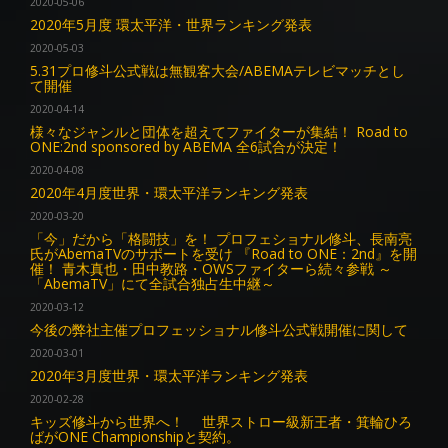
2020-05-06
2020年5月度 環太平洋・世界ランキング発表
2020-05-03
5.31プロ修斗公式戦は無観客大会/ABEMAテレビマッチとし
て開催
2020-04-14
様々なジャンルと団体を超えてファイターが集結！ Road to
ONE:2nd sponsored by ABEMA 全6試合が決定！
2020-04-08
2020年4月度世界・環太平洋ランキング発表
2020-03-20
「今」だから「格闘技」を！ プロフェショナル修斗、長南亮
氏がAbemaTVのサポートを受け 『Road to ONE：2nd』を開
催！ 青木真也・田中教路・OWSファイターら続々参戦 ～
「AbemaTV」にて全試合独占生中継～
2020-03-12
今後の弊社主催プロフェッショナル修斗公式戦開催に関して
2020-03-01
2020年3月度世界・環太平洋ランキング発表
2020-02-28
キッズ修斗から世界へ！ 世界ストロー級新王者・箕輪ひろ
ばがONE Championshipと契約。