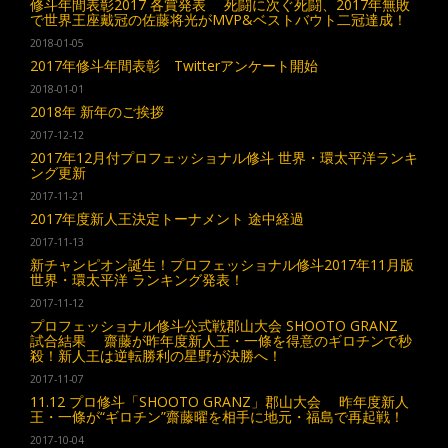
修斗年間表彰2017 各賞発表 死闘に次ぐ死闘、2017年無敗
で世界王座戴冠の佐藤将光がMVP&ベストバウト二冠達成！
2018-01-05
2017年修斗年間表彰 Twitterアンケート開始
2018-01-01
2018年 新年のご挨拶
2017-12-12
2017年12月付プロフェッショナル修斗 世界・環太平洋ランキ
ング更新
2017-11-21
2017年度新人王決定トーナメント 途中経過
2017-11-13
新チャンピオン誕生！プロフェッショナル修斗2017年11月版
世界・環太平洋 ランキング発表！
2017-11-12
プロフェッショナル修斗公式戦郡山大会 SHOOTO GRANZ
試合結果 齋藤が昨年度新人王・一條を得意のギロチンで秒
殺！新人王は逆転勝利の星野が決勝へ！
2017-11-07
11.12 プロ修斗「SHOOTO GRANZ」郡山大会 昨年度新人
王・一條が“ギロチン”齋藤曜を相手に地元・福島で再起戦！
2017-10-04