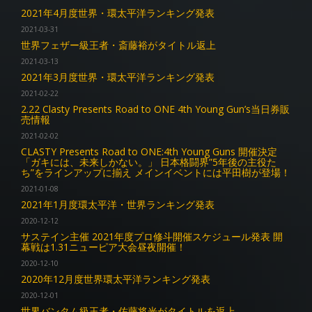
2021年4月度世界・環太平洋ランキング発表
2021-03-31
世界フェザー級王者・斎藤裕がタイトル返上
2021-03-13
2021年3月度世界・環太平洋ランキング発表
2021-02-22
2.22 Clasty Presents Road to ONE 4th Young Gun’s当日券販
売情報
2021-02-02
CLASTY Presents Road to ONE:4th Young Guns 開催決定
「ガキには、未来しかない。」 日本格闘界”5年後の主役た
ち”をラインアップに揃え メインイベントには平田樹が登場！
2021-01-08
2021年1月度環太平洋・世界ランキング発表
2020-12-12
サステイン主催 2021年度プロ修斗開催スケジュール発表 開
幕戦は1.31ニューピア大会昼夜開催！
2020-12-10
2020年12月度世界環太平洋ランキング発表
2020-12-01
世界バンタム級王者・佐藤将光がタイトルを返上