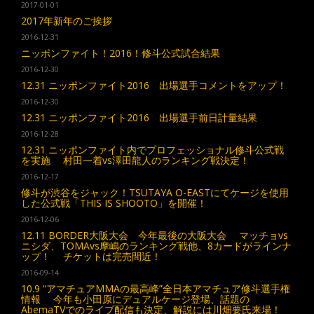
2017-01-01
2017年新年のご挨拶
2016-12-31
ニッポンファイト！2016！修斗公式試合結果
2016-12-30
12.31 ニッポンファイト2016 出場選手コメントをアップ！
2016-12-30
12.31 ニッポンファイト2016 出場選手前日計量結果
2016-12-28
12.31 ニッポンファイト内でプロフェッショナル修斗公式戦
を実施 村田一着vs澤田龍人のランキング戦決定！
2016-12-17
修斗が渋谷をジャック！TSUTAYA O-EASTにてケージを使用
した公式戦「THIS IS SHOOTO」を開催！
2016-12-06
12.11 BORDER大阪大会 今年最後の大阪大会 マッチョvs
ニシダ、TOMAvs摩嶋のランキング戦他、8カードがラインナ
ップ！ チケットは完売間近！
2016-09-14
10.9 “アマチュアMMAの最高峰”全日本アマチュア修斗選手権
情報 今年も小田原にデュアルケージ登場、話題の
AbemaTVでのライブ配信も決定、解説には川畑要氏来場！