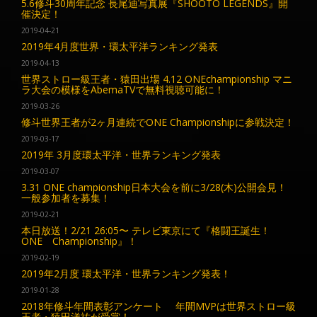
5.6修斗30周年記念 長尾迪写真展『SHOOTO LEGENDS』開
催決定！
2019-04-21
2019年4月度世界・環太平洋ランキング発表
2019-04-13
世界ストロー級王者・猿田出場 4.12 ONEchampionship マニ
ラ大会の模様をAbemaTVで無料視聴可能に！
2019-03-26
修斗世界王者が2ヶ月連続でONE Championshipに参戦決定！
2019-03-17
2019年 3月度環太平洋・世界ランキング発表
2019-03-07
3.31 ONE championship日本大会を前に3/28(木)公開会見！
一般参加者を募集！
2019-02-21
本日放送！2/21 26:05〜 テレビ東京にて『格闘王誕生！
ONE Championship』！
2019-02-19
2019年2月度 環太平洋・世界ランキング発表！
2019-01-28
2018年修斗年間表彰アンケート 年間MVPは世界ストロー級
王者・猿田洋祐が受賞！