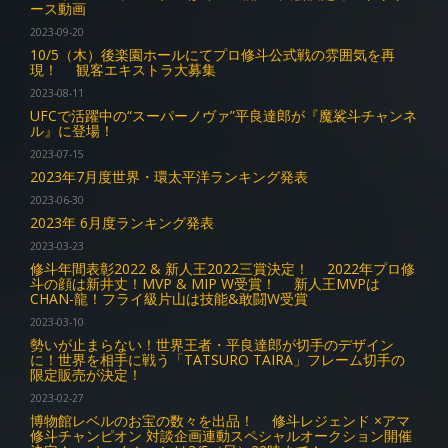
ース動画
2023-09-20
10/5（木）後楽園ホールにてプロ修斗公式戦の雰囲気を再
現！ 観客エキストラ大募集
2023-08-11
UFCで活躍中の“スーパーノヴァ”平良達郎が『魔裟斗チャンネ
ル』に登場！
2023-07-15
2023年7月度世界・環太平洋ランキング発表
2023-06-30
2023年 6月度ランキング発表
2023-03-23
修斗年間表彰2022 & 新人王2022三賞決定！ 2022年プロ修
斗の顔は新井丈！MVP & MIP W受賞！ 新人王MVPは
CHAN-龍！フライ級片山は技能&敢闘W受賞
2023-03-10
勢いが止まらない！世界王者・平良達郎が切手のデザイン
に！世界を相手に戦う「TATSURO TAIRA」フレーム切手の
限定販売が決定！
2023-02-27
博物館レベルのお宝の数々を出品！ 修斗レジェンド ×アマ
修斗チャンピオン 対談企画連動スペシャルオークション開催