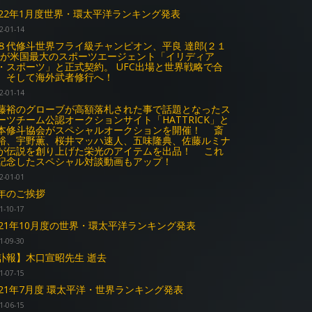
022年1月度世界・環太平洋ランキング発表
2-01-14
８代修斗世界フライ級チャンピオン、平良 達郎(２１
)が米国最大のスポーツエージェント「イリディア
・スポーツ」と正式契約。 UFC出場と世界戦略で合
。そして海外武者修行へ！
2-01-14
藤裕のグローブが高額落札された事で話題となったス
ーツチーム公認オークションサイト「HATTRICK」と
本修斗協会がスペシャルオークションを開催！ 斎
裕、宇野薫、桜井マッハ速人、五味隆典、佐藤ルミナ
が伝説を創り上げた栄光のアイテムを出品！ これ
記念したスペシャル対談動画もアップ！
2-01-01
年のご挨拶
1-10-17
021年10月度の世界・環太平洋ランキング発表
1-09-30
訃報】木口宣昭先生 逝去
1-07-15
021年7月度 環太平洋・世界ランキング発表
1-06-15