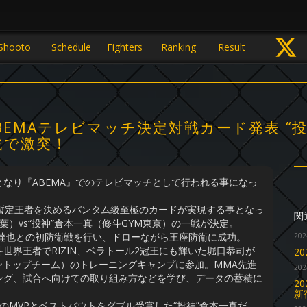
Shooto
Schedule
Fighters
Ranking
Result
BEMAテレビマッチ決定対戦カード発表 “投神
戦で激突！
なり『ABEMA』でのテレビマッチとして行われる事になっ
暫定王者を決めるバンタム級至極のカードが実現する事となっ
関
）vs“投神”倉本一真（修斗GYM東京）の一戦が決定。
藤達也との初防衛戦を行い、ドローながら王座防衛に成功。
202
界王者でRIZIN、ベラトール2冠王にも輝いた堀口恭司が
2
ントップチーム）のトレーニングキャンプに参加。MMA先進
202
ング、試合へ向けての取り組み方などを学び、データの蓄積に
2
新
MVPとベストバウトをダブル受賞した“投神”倉本一真だ。