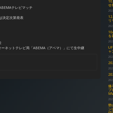
1
せ
3 ABEMAテレビマッチ
202
1
等は決定次第発表
リ
202
1
を
202
2
U
ーネットテレビ局「ABEMA（アベマ）」にて生中継
ャ
202
2
202
2
202
修
プ
M
202
勢
ン
切