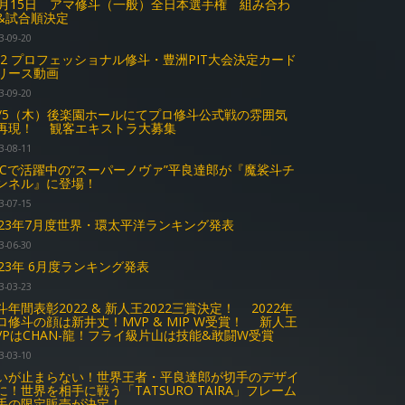
0月15日 アマ修斗（一般）全日本選手権 組み合わ
&試合順決定
3-09-20
2.2 プロフェッショナル修斗・豊洲PIT大会決定カード
リース動画
3-09-20
0/5（木）後楽園ホールにてプロ修斗公式戦の雰囲気
再現！ 観客エキストラ大募集
3-08-11
FCで活躍中の“スーパーノヴァ”平良達郎が『魔裟斗チ
ンネル』に登場！
3-07-15
023年7月度世界・環太平洋ランキング発表
3-06-30
023年 6月度ランキング発表
3-03-23
斗年間表彰2022 & 新人王2022三賞決定！ 2022年
ロ修斗の顔は新井丈！MVP & MIP W受賞！ 新人王
VPはCHAN-龍！フライ級片山は技能&敢闘W受賞
3-03-10
いが止まらない！世界王者・平良達郎が切手のデザイ
に！世界を相手に戦う「TATSURO TAIRA」フレーム
手の限定販売が決定！