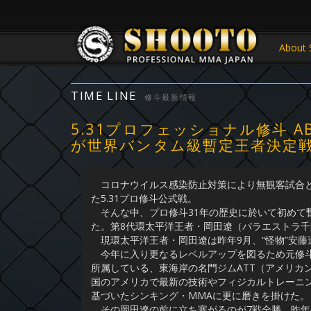
About 
TIME LINE
修斗最新情報
5.31プロフェッショナル修斗 A
が世界バンタム級暫定王者決定
コロナウイルス感染防止対策により無観客試合と
た5.31プロ修斗公式戦。
そんな中、プロ修斗31年の歴史に於いて初めて
た。第8代環太平洋王者・岡田遼（パラエストラ千葉
現環太平洋王者・岡田遼は昨年9月、“怪物”安
今年に入り更なるレベルアップを図るため元修斗世
所属している、東海岸の名門ジムATT（アメリカ
国のアメリカで最新の技術やフィジカルトレーニ
基づいたシンキング・MMAに更に磨きを掛けた。
その岡田遼の前に立ち塞がるのが7戦全勝、昨年の