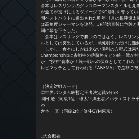
倉本はレスリングのグレコローマンスタイルを見事
が全てが投げによるダメージでKO勝利を奪って
間ベストバウトに選出された昨年11月の根津優太
は高角度ジャーマンを連発。3R開始直後に危険と
闘に幕を下ろした。
倉本はレスリングで勝つのではなく、レスリングを
ルとしては突出しているが、単純明快なだけに難
しかし、倉本にしか出来ない勝利の方程式は果た
Championshipに参戦中の佐藤将光との統一
か、“投神”倉本か！統一戦への伏線としてこれ以
レビマッチとして行われる『ABEMA』で是非ご
［決定対戦カード］
◎世界バンタム級暫定王者決定戦5分5R
岡田 遼（同級1位・環太平洋王者／パラエストラ
vs
倉本 一真（同級2位／修斗GYM東京）
□大会概要