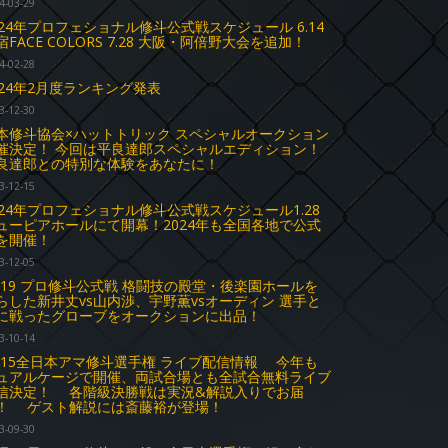
4-03-29
024年プロフェショナル修斗公式戦スケジュール 6.14
宿FACE COLORS 7.28 大阪・阿倍野大会を追加！
4-02-28
024年2月度ランキング発表
3-12-30
本修斗協会×ハットトリック スペシャルオークション
催決定！ 今回は平良達郎スペシャルエディション！
良達郎との特別な体験をあなたに！
3-12-15
024年プロフェショナル修斗公式戦スケジュール1.28
ューピアホールにて開幕！2024年も全国各地で公式
を開催！
3-12-05
1.19 プロ修斗公式戦 格闘技の殿堂・後楽園ホールを
らした新井丈vs山内渉、宇野薫vsオーディン 選手と
に戦ったグローブをオークションに出品！
3-10-14
0.15全日本アマ修斗選手権 ライブ配信情報 今年も
ュアルケージで開催、両試合場とも全試合無料ライブ
信決定！ 各階級決勝戦は実況&解説入りでお届
！ ゲスト解説には斎藤裕が登場！
3-09-30