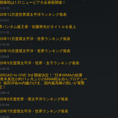
 開幕戦は1.31ニューピア大会昼夜開催！
0-12-10
020年12月度世界環太平洋ランキング発表
0-12-01
界バンタム級王者・佐藤将光がタイトルを返上
0-11-10
020年11月度環太平洋・世界ランキング発表
0-10-18
020年10月度環太平洋・世界ランキング発表
0-09-09
020年9月度環太平洋・世界・女子ランキング発表
0-08-18
10ROAD to ONE 3rd 開催決定！ “日本MMAの総番
”青木真也が約11ヶ月ぶりのMMA戦を自らプロデュー
！ 猿田洋祐vs内藤のび太、国内最高峰の戦いが電撃
定！
0-08-16
020年8月度世界・環太平洋ランキング発表
0-07-06
020年7月度環太平洋・世界ランキング発表
0-06-09