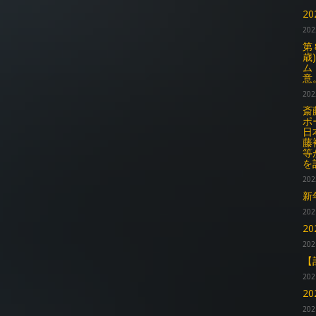
2
202
第
歳
ム
意
202
斎
ポ
日
藤
等
を
202
新
202
2
202
【
202
2
202