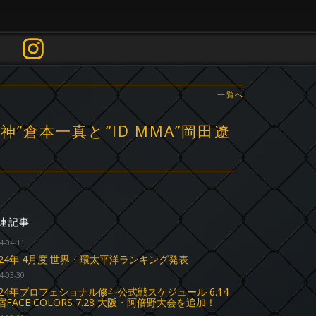
一覧へ
”倉本一真と“ID MMA”岡田遼
連記事
4-04-11
024年 4月度 世界・環太平洋ランキング発表
4-03-30
024年プロフェショナル修斗公式戦スケジュール 6.14
宿FACE COLORS 7.28 大阪・阿倍野大会を追加！