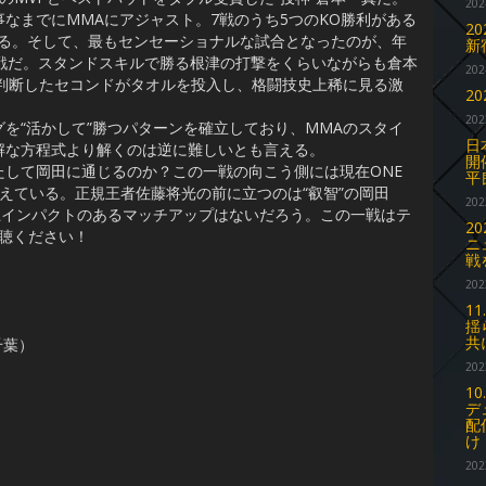
202
なまでにMMAにアジャスト。7戦のうち5つのKO勝利がある
2
いる。そして、最もセンセーショナルな試合となったのが、年
新
戦だ。スタンドスキルで勝る根津の打撃をくらいながらも倉本
202
判断したセコンドがタオルを投入し、格闘技史上稀に見る激
2
202
“活かして”勝つパターンを確立しており、MMAのスタイ
日
解な方程式より解くのは逆に難しいとも言える。
開
して岡田に通じるのか？この一戦の向こう側には現在ONE
平
戦が控えている。正規王者佐藤将光の前に立つのは“叡智”の岡田
202
上インパクトのあるマッチアップはないだろう。この一戦はテ
2
視聴ください！
ニ
戦
202
1
揺
共
千葉）
202
1
デ
配
け
202