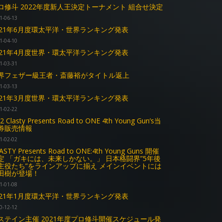
ロ修斗 2022年度新人王決定トーナメント 組合せ決定
1-06-13
021年6月度環太平洋・世界ランキング発表
1-04-10
021年4月度世界・環太平洋ランキング発表
1-03-31
界フェザー級王者・斎藤裕がタイトル返上
1-03-13
021年3月度世界・環太平洋ランキング発表
1-02-22
22 Clasty Presents Road to ONE 4th Young Gun’s当
券販売情報
1-02-02
ASTY Presents Road to ONE:4th Young Guns 開催
定 「ガキには、未来しかない。」 日本格闘界”5年後
主役たち”をラインアップに揃え メインイベントには
田樹が登場！
1-01-08
021年1月度環太平洋・世界ランキング発表
0-12-12
ステイン主催 2021年度プロ修斗開催スケジュール発