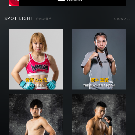
SPOT LIGHT
注目の選手
SHOW ALL
青野 ひかる
徳本 望愛
FIGHT LYNX
THE BLACKBELT JAPAN