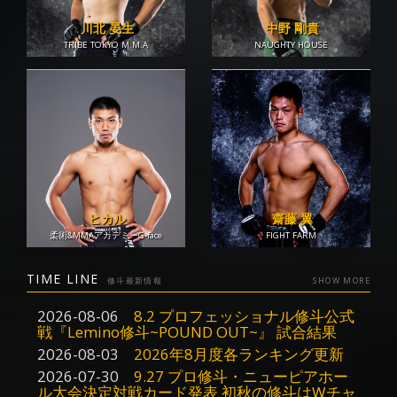
川北 晏生
中野 剛貴
TRIBE TOKYO M.M.A
NAUGHTY HOUSE
ヒカル
齋藤 翼
柔術&MMAアカデミーG-face
FIGHT FARM
TIME LINE
修斗最新情報
SHOW MORE
2026-08-06
8.2 プロフェッショナル修斗公式
戦『Lemino修斗~POUND OUT~』 試合結果
2026-08-03
2026年8月度各ランキング更新
2026-07-30
9.27 プロ修斗・ニューピアホー
ル大会決定対戦カード発表 初秋の修斗はWチャ