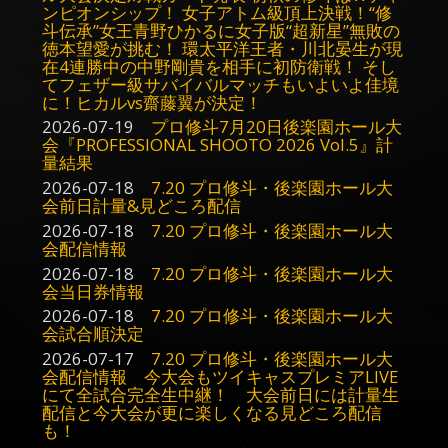
ンピオンシップ！ 女子アトム級頂上決戦！“修
斗伝承”女王青野ひかるに女子版“超新星”無敗の
徳本望愛が挑む！ 環太平洋王者・川北晏生が現
在4連勝中の中野剛貴を相手に初防衛戦！ そし
てフェザー級サバイバルマッチもいよいよ佳境
に！ヒカルvs齋藤翼が決定！
2026-07-19
プロ修斗7月20日後楽園ホール大
会『PROFESSIONAL SHOOTO 2026 Vol.5』計
量結果
2026-07-18
7.20 プロ修斗・後楽園ホール大
会前日計量&見どころ配信
2026-07-18
7.20 プロ修斗・後楽園ホール大
会配信情報
2026-07-18
7.20 プロ修斗・後楽園ホール大
会当日券情報
2026-07-18
7.20 プロ修斗・後楽園ホール大
会試合順決定
2026-07-17
7.20 プロ修斗・後楽園ホール大
会配信情報 今大会もツイキャスプレミアLIVE
にて全試合完全生中継！ 大会前日には計量生
配信と今大会が更に楽しくなる見どころ配信
も！