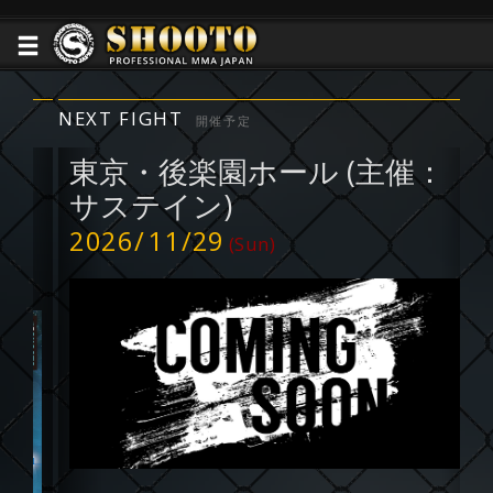
NEXT FIGHT
NE
開催予定
東京・後楽園ホール (主催：
サステイン)
2026/
11/29
2
(Sun)