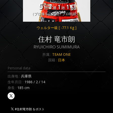
5
3
1
1
戦
勝
敗
分
（プロ修斗公式戦 / プロ戦績）
ウェルター級
[ -77.1 Kg ]
住村 竜市朗
RYUICHIRO SUMIMURA
所属 :
TEAM ONE
国籍 :
日本
Personal data
出身地 :
兵庫県
生年月日 :
1986 / 2 / 14
身長 :
185 cm