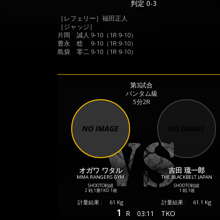
判定 0-3
［レフェリー］福田正人
［ジャッジ］
片岡 誠人 9-10（1R 9-10）
豊永 稔 9-10（1R 9-10）
島袋 零二 9-10（1R 9-10）
第3試合
バンタム級
5分2R
オガワ ワタル
吉田 琉一郎
MMA RANGERS GYM
THE BLACKBELT JAPAN
SHOOTO戦績
SHOOTO戦績
2 戦
1勝
1KO
1敗
1 戦
1敗
計量結果 :
61 Kg
計量結果 :
61.1 Kg
1
R
03:11
TKO