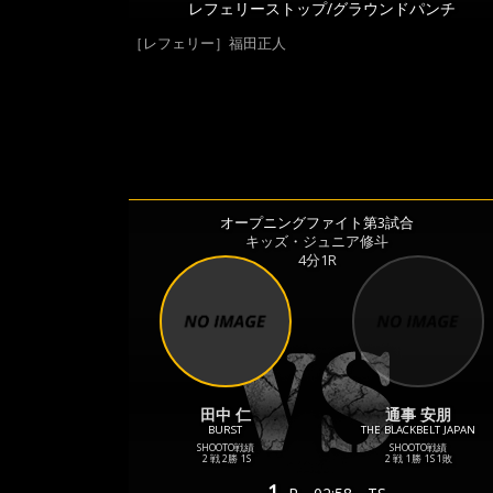
レフェリーストップ/グラウンドパンチ
［レフェリー］福田正人
オープニングファイト第3試合
キッズ・ジュニア修斗
4分1R
田中 仁
通事 安朋
BURST
THE BLACKBELT JAPAN
SHOOTO戦績
SHOOTO戦績
2 戦
2勝
1S
2 戦
1勝
1S
1敗
1