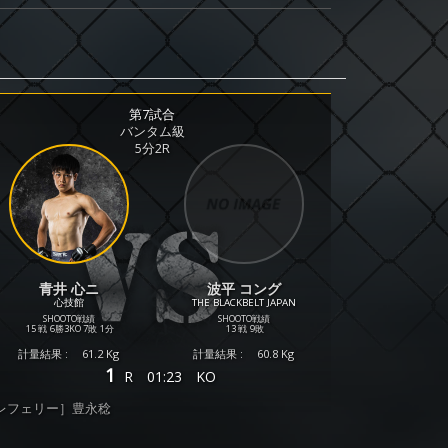
第7試合
バンタム級
5分2R
青井 心ニ
波平 コング
心技館
THE BLACKBELT JAPAN
SHOOTO戦績
SHOOTO戦績
15 戦
6勝
3KO
7敗
1分
13 戦
9敗
計量結果 :
61.2 Kg
計量結果 :
60.8 Kg
1
R
01:23
KO
レフェリー］豊永稔