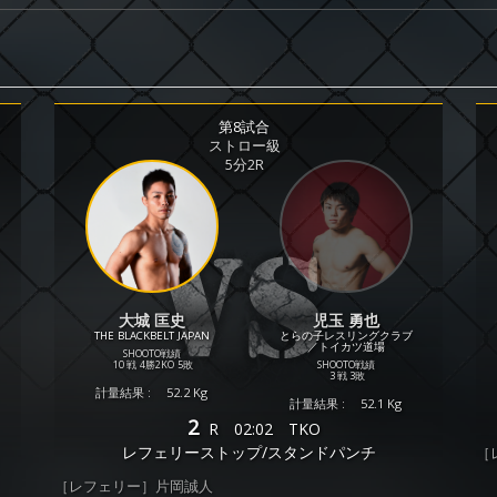
第8試合
ストロー級
5分2R
大城 匡史
児玉 勇也
THE BLACKBELT JAPAN
とらの子レスリングクラブ
／トイカツ道場
SHOOTO戦績
10 戦
4勝
2KO
5敗
SHOOTO戦績
3 戦
3敗
計量結果 :
52.2 Kg
計量結果 :
52.1 Kg
2
R
02:02
TKO
レフェリーストップ/スタンドパンチ
［
［レフェリー］片岡誠人