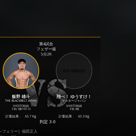
第4試合
フェザー級
5分2R
飯野 雄斗
翔べ！ ゆうすけ！
THE BLACKBELT JAPAN
マスタージャパン
SHOOTO戦績
SHOOTO戦績
5 戦
5勝
1KO
2S
3 戦
3敗
計量結果 :
65.7 Kg
計量結果 :
65.3 Kg
判定 3-0
レフェリー］福田正人