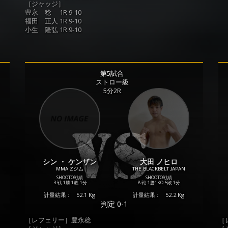
［ジャッジ］
豊永 稔 1R 9-10
福田 正人 1R 9-10
小生 隆弘 1R 9-10
第5試合
ストロー級
5分2R
シン ・ ケンザン
大田 ノヒロ
MMA Zジム
THE BLACKBELT JAPAN
SHOOTO戦績
SHOOTO戦績
3 戦
1勝
1敗
1分
8 戦
1勝
1KO
5敗
1分
計量結果 :
52.1 Kg
計量結果 :
52.2 Kg
判定 0-1
［レフェリー］豊永稔
［