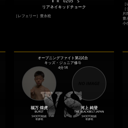
1
R
02:05
S
［
リアネイキッドチョーク
［
片岡
［レフェリー］豊永稔
豊永
小生
オープニングファイト第2試合
キッズ・ジュニア修斗
4分1R
福万 煌虎
河上 純登
BURST
THE BLACKBELT JAPAN
SHOOTO戦績
SHOOTO戦績
初参戦
初参戦