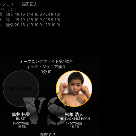
レフェリー］福田正人
ジャッジ］
 誠人 19-19（1R 10-9／2R 9-10）
 稔 19-19（1R 10-9／2R 9-10）
 隆弘 20-18（1R 10-9／2R 10-9）
オープニングファイト第1試合
キッズ・ジュニア修斗
3分1R
筒井 拓登
松根 浩人
BURST
THE BLACKBELT JAPAN
SHOOTO戦績
SHOOTO戦績
1 戦
1敗
1 戦
1勝
判定 0-3