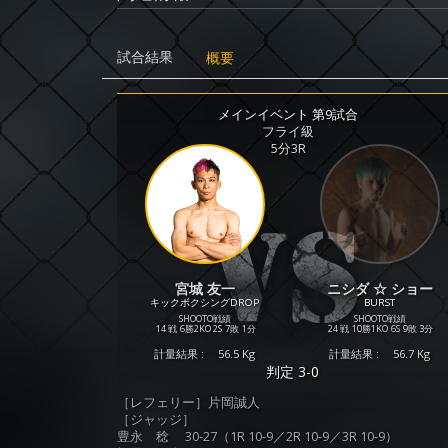
試合結果
概要
メインイベント 第9試合
フライ級
5分3R
宮城 友一
ニシダ ☆ ショー
キックボクシングDROP
BURST
SHOOTO戦績
SHOOTO戦績
14 戦
6勝
2KO
2S
7敗
1分
24 戦
10勝
1KO
6S
9敗
3分
計量結果 :
56.5 Kg
計量結果 :
56.7 Kg
判定 3-0
［レフェリー］片岡誠人
［ジャッジ］
豊永 稔 30-27（1R 10-9／2R 10-9／3R 10-9）