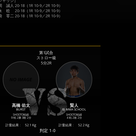
ジャッジ］
 誠人 20-18（1R 10-9／2R 10-9）
 稔 20-18（1R 10-9／2R 10-9）
 零二 20-18（1R 10-9／2R 10-9）
第1試合
ストロー級
5分2R
高橋 佑太
賢人
BURST
BJ MMA SCHOOL
SHOOTO戦績
SHOOTO戦績
9 戦
2勝
3敗
2分
4 戦
2敗
2分
計量結果 :
52.1 Kg
計量結果 :
52.2 Kg
判定 1-0