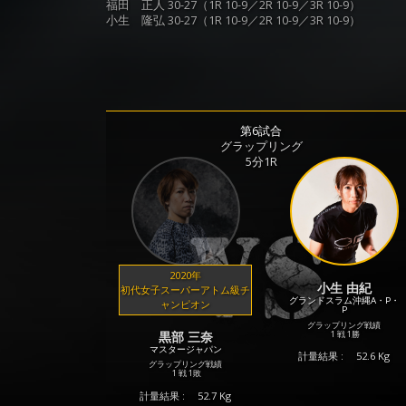
福田 正人 30-27（1R 10-9／2R 10-9／3R 10-9）
小生 隆弘 30-27（1R 10-9／2R 10-9／3R 10-9）
第6試合
グラップリング
5分1R
2020年
小生 由紀
初代女子スーパーアトム級チ
グランドスラム沖縄A・P・
ャンピオン
P
グラップリング戦績
1 戦
1勝
黒部 三奈
マスタージャパン
計量結果 :
52.6 Kg
グラップリング戦績
1 戦
1敗
計量結果 :
52.7 Kg