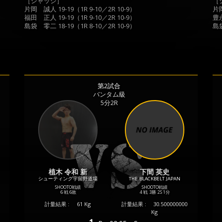
［ジャッジ］
［
片岡 誠人 19-19（1R 9-10／2R 10-9）
片岡
福田 正人 19-19（1R 9-10／2R 10-9）
豊永
島袋 零二 18-19（1R 8-10／2R 10-9）
島袋
第2試合
バンタム級
5分2R
植木 令和 新
下間 英史
シューティング宇留野道場
THE BLACKBELT JAPAN
SHOOTO戦績
SHOOTO戦績
6 戦
6敗
4 戦
3勝
2S
1分
計量結果 :
61 Kg
計量結果 :
30.500000000
Kg