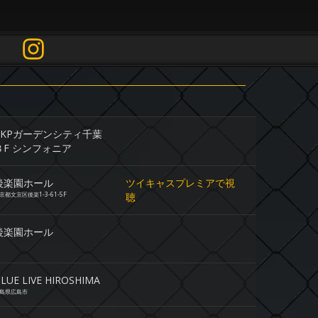
TKPガーデンシティ千葉
３F シンフォニア
後楽園ホール
ツイキャスプレミアで視
京都文京区後楽1-3-61-5F
聴
後楽園ホール
LUE LIVE HIROSHIMA
島県広島市