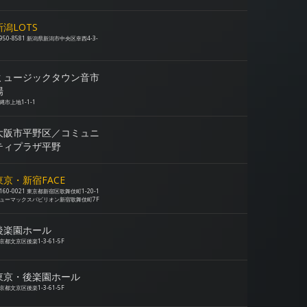
新潟LOTS
950-8581 新潟県新潟市中央区幸西4-3-
ミュージックタウン音市
場
縄市上地1-1-1
大阪市平野区／コミュニ
ティプラザ平野
東京・新宿FACE
160-0021 東京都新宿区歌舞伎町1-20-1
ューマックスパビリオン新宿歌舞伎町7F
後楽園ホール
京都文京区後楽1-3-61-5F
東京・後楽園ホール
京都文京区後楽1-3-61-5F