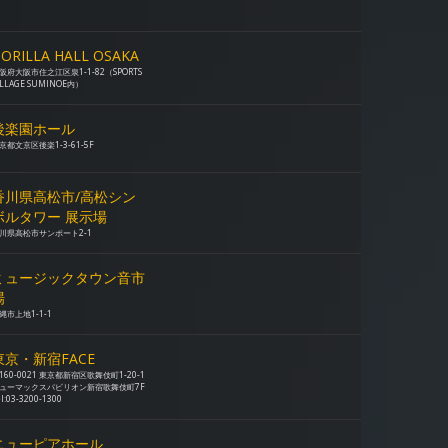
ORILLA HALL OSAKA
阪府大阪市住之江区泉1-1-82（SPORTS
ILLAGE SUMINOE内）
後楽園ホール
京都文京区後楽1-3-61-5F
香川県高松市/高松シン
ボルタワー 展示場
川県高松市サンポート2-1
ミュージックタウン音市
場
縄市上地1-1-1
東京・新宿FACE
160-0021 東京都新宿区歌舞伎町1-20-1
ューマックスパビリオン新宿歌舞伎町7F
el:03-3200-1300
ニューピアホール