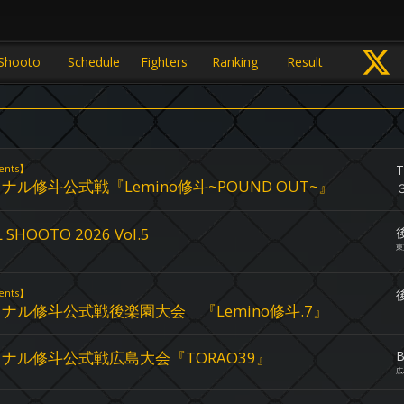
Shooto
Schedule
Fighters
Ranking
Result
ents】
ル修斗公式戦『Lemino修斗~POUND OUT~』
 SHOOTO 2026 Vol.5
東
ents】
ナル修斗公式戦後楽園大会 『Lemino修斗.7』
ナル修斗公式戦広島大会『TORAO39』
B
広