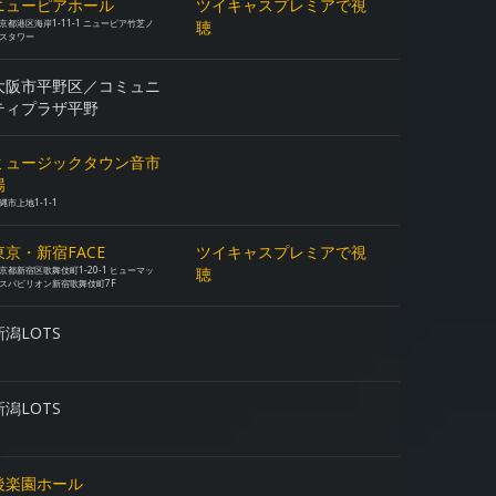
ニューピアホール
ツイキャスプレミアで視
京都港区海岸1-11-1 ニューピア竹芝ノ
聴
スタワー
大阪市平野区／コミュニ
ティプラザ平野
ミュージックタウン音市
場
縄市上地1-1-1
東京・新宿FACE
ツイキャスプレミアで視
京都新宿区歌舞伎町1-20-1 ヒューマッ
聴
スパビリオン新宿歌舞伎町7F
新潟LOTS
新潟LOTS
後楽園ホール