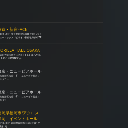
東京・新宿FACE
160-0021 東京都新宿区歌舞伎町1-20-1
ューマックスパビリオン新宿歌舞伎町7F
ORILLA HALL OSAKA
阪府大阪市住之江区泉1-1-82（SPORTS
ILLAGE SUMINOE内）
東京・ニューピアホール
京都港区海岸1-11-1 ニューピア竹芝ノ
スタワー
東京・ニューピアホール
京都港区海岸1-11-1 ニューピア竹芝ノ
スタワー
福岡県福岡市/アクロス
福岡 イベントホール
810-0001 福岡県福岡市中央区天神1丁
1番1号