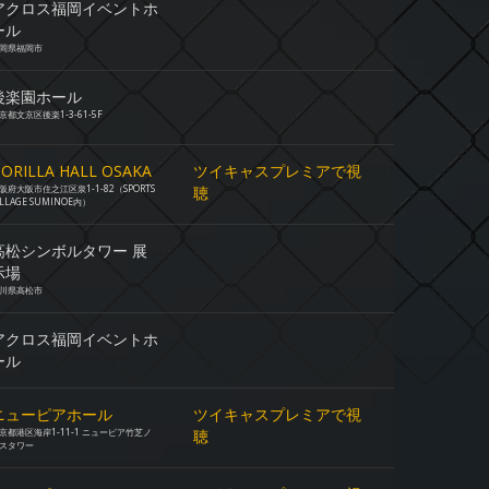
アクロス福岡イベントホ
ール
岡県福岡市
後楽園ホール
京都文京区後楽1-3-61-5F
ORILLA HALL OSAKA
ツイキャスプレミアで視
阪府大阪市住之江区泉1-1-82（SPORTS
聴
ILLAGE SUMINOE内）
高松シンボルタワー 展
示場
川県高松市
アクロス福岡イベントホ
ール
ニューピアホール
ツイキャスプレミアで視
京都港区海岸1-11-1 ニューピア竹芝ノ
聴
スタワー