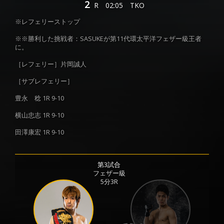
2
R
02:05
TKO
※レフェリーストップ
※※勝利した挑戦者：SASUKEが第11代環太平洋フェザー級王者
に。
［レフェリー］片岡誠人
［サブレフェリー］
豊永 稔 1R 9-10
横山忠志 1R 9-10
田澤康宏 1R 9-10
第3試合
フェザー級
5分3R