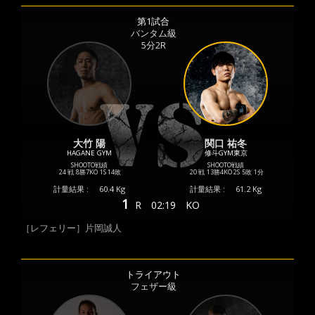
第1試合
バンタム級
5分2R
大竹 陽
関口 祐冬
HAGANE GYM
修斗GYM東京
SHOOTO戦績
SHOOTO戦績
24 戦
8勝
7KO
1S
14敗
20 戦
13勝
4KO
2S
5敗
1分
計量結果 :
60.4 Kg
計量結果 :
61.2 Kg
1
R
02:19
KO
［レフェリー］片岡誠人
トライアウト
フェザー級