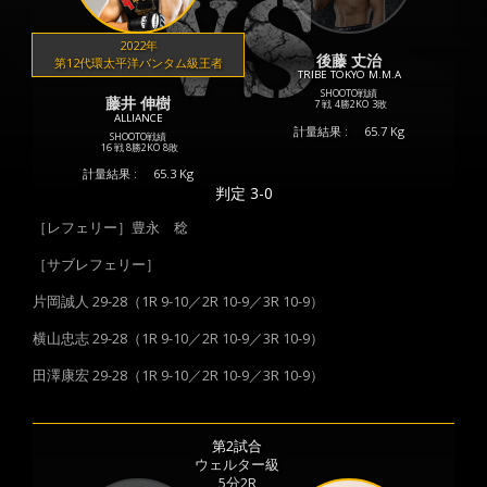
2022年
後藤 丈治
第12代環太平洋バンタム級王者
TRIBE TOKYO M.M.A
SHOOTO戦績
藤井 伸樹
7 戦
4勝
2KO
3敗
ALLIANCE
計量結果 :
65.7 Kg
SHOOTO戦績
16 戦
8勝
2KO
8敗
計量結果 :
65.3 Kg
判定 3-0
［レフェリー］豊永 稔
［サブレフェリー］
片岡誠人 29-28（1R 9-10／2R 10-9／3R 10-9）
横山忠志 29-28（1R 9-10／2R 10-9／3R 10-9）
田澤康宏 29-28（1R 9-10／2R 10-9／3R 10-9）
第2試合
ウェルター級
5分2R