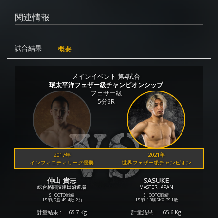
関連情報
試合結果
概要
メインイベント 第4試合
環太平洋フェザー級チャンピオンシップ
フェザー級
5分3R
2017年
2021年
インフィニティリーグ優勝
世界フェザー級チャンピオン
仲山 貴志
SASUKE
総合格闘技津田沼道場
MASTER JAPAN
SHOOTO戦績
SHOOTO戦績
15 戦
9勝
4S
4敗
2分
15 戦
13勝
5KO
3S
1敗
計量結果 :
65.7 Kg
計量結果 :
65.6 Kg