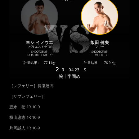
ヨシ イノウエ
飯田 健夫
パラエストラTB
フリー
SHOOTO戦績
SHOOTO戦績
12 戦
3勝
1S
6敗
1分
1 戦
1勝
1S
計量結果 :
77.1 Kg
計量結果 :
76.9 Kg
2
R
04:23
S
腕十字固め
［レフェリー］長瀬達郎
［サブレフェリー］
豊永 稔 1R 10-9
横山忠志 1R 10-9
片岡誠人 1R 10-9