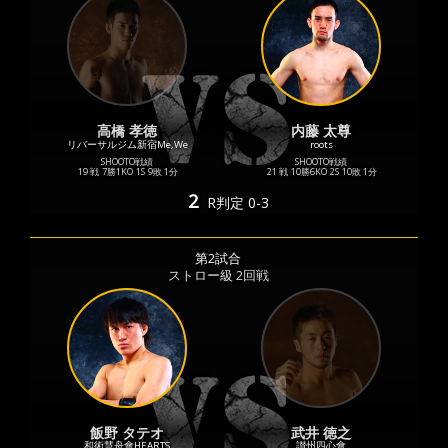
高橋 孝徳
内藤 太尊
リバーサルジム新宿Me,We
roots
SHOOTO戦績
SHOOTO戦績
19 戦
7勝
1KO
1S
9敗
1分
21 戦
10勝
6KO
2S
10敗
1分
2
R
判定 0-3
第2試合
ストロー級 2回戦
飯野 タテオ
武井 徳之
和術慧舟會HEARTS
讃州四心會