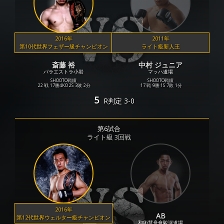
2016年
2011年
第10代世界フェザー級チャンピオン
ライト級新人王
斎藤 裕
中村 ジュニア
パラエストラ小岩
マッハ道場
SHOOTO戦績
SHOOTO戦績
22 戦
17勝
4KO
2S
3敗
2分
17 戦
9勝
1S
7敗
1分
5
R
判定 3-0
第6試合
ライト級 3回戦
2016年
AB
第12代世界ウェルター級チャンピオン
和術慧舟會駿河道場