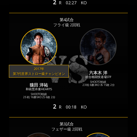
2
R
02:27
KO
第4試合
フライ級 2回戦
2017年
六本木 洋
第7代世界ストロー級チャンピオン
総合格闘技道場STF
SHOOTO戦績
猿田 洋祐
23 戦
6勝
3KO
3S
15敗
2分
和術慧舟會HEARTS
SHOOTO戦績
25 戦
16勝
5KO
2S
6敗
2分
2
R
00:18
KO
第3試合
フェザー級 2回戦