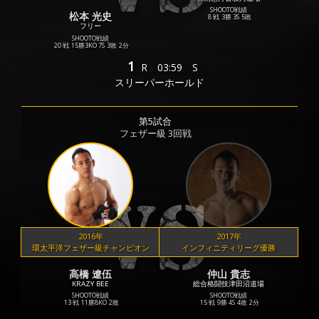
SHOOTO戦績
松本 光史
8 戦
3勝
3S
5敗
フリー
SHOOTO戦績
20 戦
15勝
3KO
7S
3敗
2分
1
R
03:59
S
スリーパーホールド
第5試合
フェザー級 3回戦
2016年
2017年
環太平洋フェザー級チャンピオン
インフィニティリーグ優勝
高橋 遼伍
仲山 貴志
KRAZY BEE
総合格闘技津田沼道場
SHOOTO戦績
SHOOTO戦績
13 戦
11勝
8KO
2敗
15 戦
9勝
4S
4敗
2分