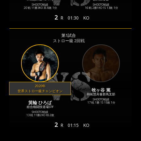
SHOOTO戦績
SHOOTO戦績
20 戦
11勝
3KO
3S
8敗
1分
16 戦
2勝
1KO
1S
13敗
1分
2
R
01:30
KO
第1試合
ストロー級 2回戦
2020年
牧ヶ谷 篤
世界ストロー級チャンピオン
和術慧舟會群馬支部
SHOOTO戦績
箕輪 ひろば
17 戦
1勝
1S
15敗
1分
総合格闘技道場STF
SHOOTO戦績
13 戦
11勝
2KO
8S
2敗
2
R
01:15
KO