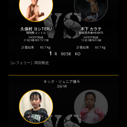
久保村 ヨシTERU
木下 カラテ
飛翔塾コンドル
和術慧舟會HEARTS
SHOOTO戦績
SHOOTO戦績
21 戦
8勝
3KO
1S
11敗
12 戦
5勝
5KO
6敗
計量結果 :
65.7 Kg
計量結果 :
65.7 Kg
1
R
00:58
KO
［レフェリー］岡田剛史
キッズ・ジュニア修斗
3分1R