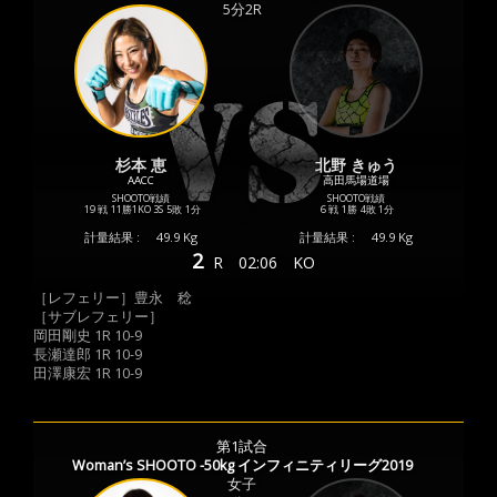
5分2R
杉本 恵
北野 きゅう
AACC
高田馬場道場
SHOOTO戦績
SHOOTO戦績
19 戦
11勝
1KO
3S
5敗
1分
6 戦
1勝
4敗
1分
計量結果 :
49.9 Kg
計量結果 :
49.9 Kg
2
R
02:06
KO
［レフェリー］豊永 稔
［サブレフェリー］
岡田剛史 1R 10-9
長瀬達郎 1R 10-9
田澤康宏 1R 10-9
第1試合
Woman’s SHOOTO -50kg インフィニティリーグ2019
女子