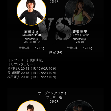
5分2R
原田 よき
廣瀬 里美
赤崎道場A-SPIRIT
パラエストラ松戸
SHOOTO戦績
SHOOTO戦績
5 戦
1勝
3敗
1分
3 戦
3敗
計量結果 :
49.3 Kg
計量結果 :
49.3 Kg
判定 3-0
［レフェリー］岡田剛史
［サブレフェリー］
片岡誠人 20-18（1R 10-9/2R 10-9）
長瀬達郎 20-18（1R 10-9/2R 10-9）
福田正人 20-18（1R 10-9/2R 10-9）
オープニングファイト
フェザー級
5分2R