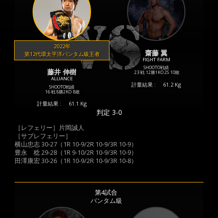
2022年
齋藤 翼
第12代環太平洋バンタム級王者
FIGHT FARM
SHOOTO戦績
藤井 伸樹
23 戦
12勝
1KO
2S
10敗
ALLIANCE
計量結果 :
61.2 Kg
SHOOTO戦績
16 戦
8勝
2KO
8敗
計量結果 :
61.1 Kg
判定 3-0
［レフェリー］片岡誠人
［サブレフェリー］
横山忠志 30-27（1R 10-9/2R 10-9/3R 10-9）
豊永 稔 29-28（1R 9-10/2R 10-9/3R 10-9）
田澤康宏 30-26（1R 10-9/2R 10-9/3R 10-8）
第4試合
バンタム級