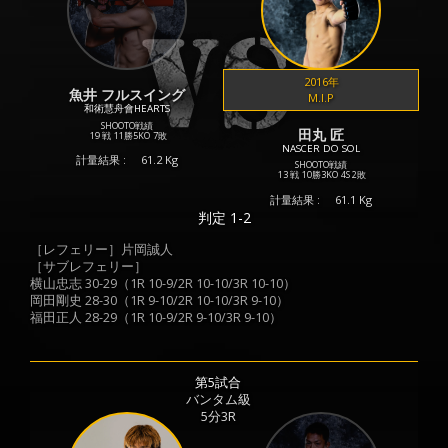
2016年
魚井 フルスイング
M.I.P
和術慧舟會HEARTS
SHOOTO戦績
田丸 匠
19 戦
11勝
5KO
7敗
NASCER DO SOL
計量結果 :
61.2 Kg
SHOOTO戦績
13 戦
10勝
3KO
4S
2敗
計量結果 :
61.1 Kg
判定 1-2
［レフェリー］片岡誠人
［サブレフェリー］
横山忠志 30-29（1R 10-9/2R 10-10/3R 10-10）
岡田剛史 28-30（1R 9-10/2R 10-10/3R 9-10）
福田正人 28-29（1R 10-9/2R 9-10/3R 9-10）
第5試合
バンタム級
5分3R