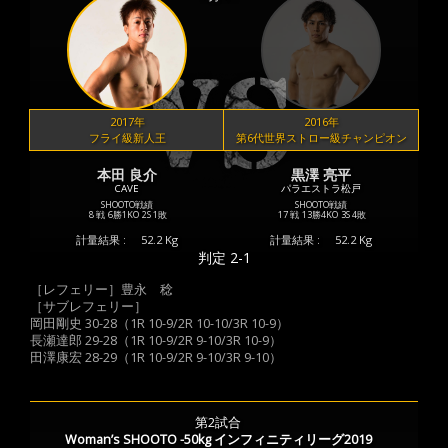
2017年
2016年
フライ級新人王
第6代世界ストロー級チャンピオン
本田 良介
黒澤 亮平
CAVE
パラエストラ松戸
SHOOTO戦績
SHOOTO戦績
8 戦
6勝
1KO
2S
1敗
17 戦
13勝
4KO
3S
4敗
計量結果 :
52.2 Kg
計量結果 :
52.2 Kg
判定 2-1
［レフェリー］豊永 稔
［サブレフェリー］
岡田剛史 30-28（1R 10-9/2R 10-10/3R 10-9）
長瀬達郎 29-28（1R 10-9/2R 9-10/3R 10-9）
田澤康宏 28-29（1R 10-9/2R 9-10/3R 9-10）
第2試合
Woman’s SHOOTO -50kg インフィニティリーグ2019