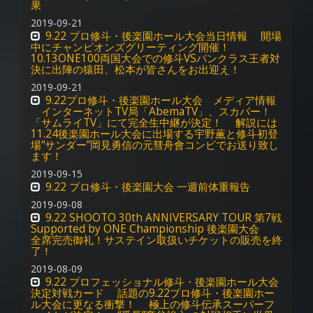
果
2019-09-21
9.22 プロ修斗・後楽園ホール大会当日情報 開場
中にチャンピオンズグリーティング開催！
10.13ONE100両国大会での修斗VSパンクラス王者対
決に出陣の猿田、松本が皆さんをお出迎え！
2019-09-21
9.22プロ修斗・後楽園ホール大会 メディア情報
インターネットTV局「AbemaTV」、スカパー！
「サムライTV」にて完全生中継が決定！ 解説には
11.24後楽園ホール大会に出場する宇野薫と修斗初登
場“サンダー”岡見勇信の元彗舟會コンビでお送り致し
ます！
2019-09-15
9.22 プロ修斗・後楽園大会 一週前体重報告
2019-09-08
9.22 SHOOTO 30th ANNIVERSARY TOUR 第7戦
Supported by ONE Championship 後楽園大会
全席完売御礼！サステイン取扱いチケットの販売を終
了！
2019-08-09
9.22 プロフェッショナル修斗・後楽園ホール大会
決定対戦カード 話題の9.22プロ修斗・後楽園ホー
ル大会に更なる衝撃！ 極上の修斗伝承スーパーフ