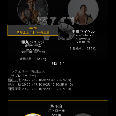
2022年
中川 マイケル
第9代世界ストロー級王者
Gracie Techinics
SHOOTO戦績
猿丸 ジュンジ
2 戦
1勝
1KO
修斗GYM東京
計量結果 :
52.2 Kg
SHOOTO戦績
30 戦
21勝
11KO
2S
8敗
計量結果 :
52.2 Kg
判定 1-1
［レフェリー］福田正人
［サブレフェリー］
横山忠志 28-29（1R 10-9/2R 9-10/3R 9-10）
豊永 稔 29-29（1R 10-9/2R 10-10/3R 9-10）
田澤康宏 29-28（1R 10-9/2R 10-9/3R 9-10）
第3試合
ストロー級
5分3R