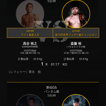
5分3R
2003年
2016年
ライト級新人王
第10代世界フェザー級チャンピオン
髙谷 裕之
斎藤 裕
EXFIGHTFARM
パラエストラ小岩
SHOOTO戦績
SHOOTO戦績
8 戦
5勝
3KO
2敗
1分
22 戦
17勝
4KO
2S
3敗
2分
計量結果 :
65.8 Kg
計量結果 :
65.8 Kg
1
R
01:17
KO
［レフェリー］豊永 稔
第6試合
バンタム級
5分3R