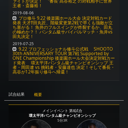
ァイトが決定！ “番長”髙谷裕之 の対戦相手に世界
王者・斎藤裕！
2019-08-06
プロ修斗 9.22 後楽園ホール大会 決定対戦カード
発表 天才⁉︎田丸匠、階級変更第2戦で早くも強敵が立
ち塞がる！ 魚井のフルスイングが炸裂するか、田丸
の極めか？！ バンタム級サバイバルマッチ・魚井vs
田丸決定！
2019-07-25
9.22 プロフェッショナル修斗公式戦 SHOOTO
30th ANNIVERSARY TOUR 第7戦 Supported by
ONE Championship 後楽園ホール大会決定対戦カー
ド発表 環太平洋バンタム級チャンピオンシップ 王
者・岡田遼 vs 挑戦者・安藤達也 決定！そして番長・
高谷が12年振り修斗へ帰還！
試合結果
概要
メインイベント 第8試合
環太平洋バンタム級チャンピオンシップ
5分3R