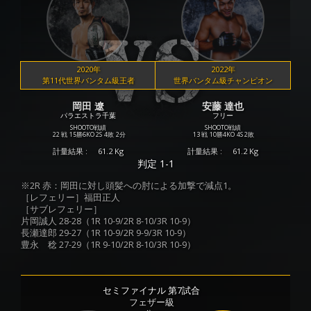
2020年
2022年
第11代世界バンタム級王者
世界バンタム級チャンピオン
岡田 遼
安藤 達也
パラエストラ千葉
フリー
SHOOTO戦績
SHOOTO戦績
22 戦
15勝
6KO
2S
4敗
2分
13 戦
10勝
4KO
4S
2敗
計量結果 :
61.2 Kg
計量結果 :
61.2 Kg
判定 1-1
※2R 赤：岡田に対し頭髪への肘による加撃で減点1。
［レフェリー］福田正人
［サブレフェリー］
片岡誠人 28-28（1R 10-9/2R 8-10/3R 10-9）
長瀬達郎 29-27（1R 10-9/2R 9-9/3R 10-9）
豊永 稔 27-29（1R 9-10/2R 8-10/3R 10-9）
セミファイナル 第7試合
フェザー級