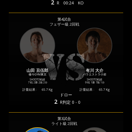
2
R
00:24
KO
第4試合
フェザー級 2回戦
山田 丑伍郎
有川 大介
修斗GYM東京
パラエストラ小岩
SHOOTO戦績
SHOOTO戦績
7 戦
2勝
2敗
2分
9 戦
1勝
7敗
1分
計量結果 :
65.7 Kg
計量結果 :
65.7 Kg
ドロー
2
R
判定 0 - 0
第3試合
ライト級 2回戦