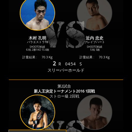
木村 孔明
近内 忠史
パラエストラTB
ブレイブハート
SHOOTO戦績
SHOOTO戦績
6 戦
2勝
1KO
1S
4敗
5 戦
5敗
計量結果 :
70.3 Kg
計量結果 :
70.3 Kg
2
R
04:54
S
スリーパーホールド
第2試合
新人王決定トーナメント2016 1回戦
ストロー級 2回戦