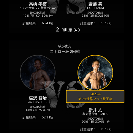
高橋 孝徳
齋藤 翼
リバーサルジム新宿Me,We
FIGHT FARM
SHOOTO戦績
SHOOTO戦績
19 戦
7勝
1KO
1S
9敗
1分
23 戦
12勝
1KO
2S
10敗
計量結果 :
65.4 Kg
計量結果 :
65.7 Kg
2
R
判定 3-0
第5試合
ストロー級 2回戦
2023年
楳沢 智治
第9代世界フライ級王者
AACC×SPIDER
SHOOTO戦績
新井 丈
13 戦
6勝
1KO
2S
7敗
和術慧舟會HEARTS
計量結果 :
52.1 Kg
SHOOTO戦績
20 戦
13勝
9KO
6敗
1分
計量結果 :
50.7 Kg