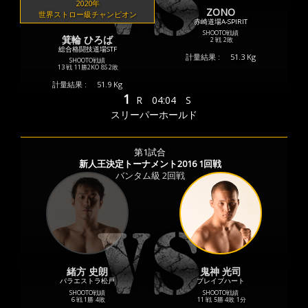
2020年
ZONO
世界ストロー級チャンピオン
赤崎道場A-SPIRIT
SHOOTO戦績
箕輪 ひろば
2 戦
2敗
総合格闘技道場STF
計量結果 :
51.3 Kg
SHOOTO戦績
13 戦
11勝
2KO
8S
2敗
計量結果 :
51.9 Kg
1
R
04:04
S
スリーパーホールド
第1試合
新人王決定トーナメント2016 1回戦
バンタム級 2回戦
緒方 史朗
鬼神 光司
パラエストラ松戸
ブレイブハート
SHOOTO戦績
SHOOTO戦績
6 戦
1勝
4敗
11 戦
5勝
4敗
1分