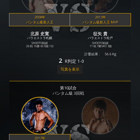
2008年
2013年
バンタム級新人王
バンタム級新人王 MVP
北原 史寛
征矢 貴
パラエストラ札幌
パラエストラ松戸
SHOOTO戦績
SHOOTO戦績
26 戦
16勝
6S
8敗
1分
11 戦
7勝
5KO
3敗
計量結果 :
56.6 Kg
2
R
判定 1-0
写真を表示
第10試合
バンタム級 3回戦
2017年