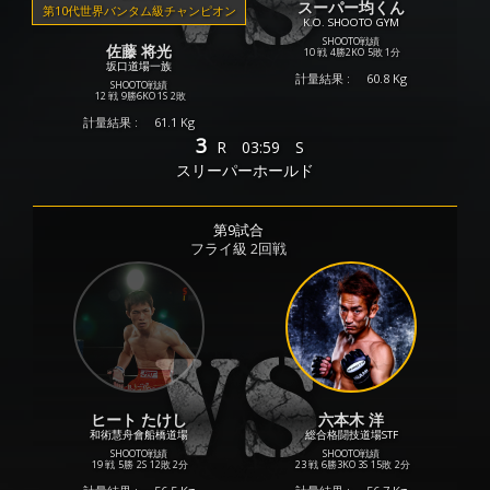
スーパー均くん
第10代世界バンタム級チャンピオン
K.O. SHOOTO GYM
SHOOTO戦績
佐藤 将光
10 戦
4勝
2KO
5敗
1分
坂口道場一族
計量結果 :
60.8 Kg
SHOOTO戦績
12 戦
9勝
6KO
1S
2敗
計量結果 :
61.1 Kg
3
R
03:59
S
スリーパーホールド
第9試合
フライ級 2回戦
ヒート たけし
六本木 洋
和術慧舟會船橋道場
総合格闘技道場STF
SHOOTO戦績
SHOOTO戦績
19 戦
5勝
2S
12敗
2分
23 戦
6勝
3KO
3S
15敗
2分