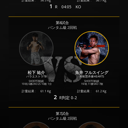
計量結果 :
56.5 Kg
計量結果 :
56.7 Kg
1
R
04:05
KO
第8試合
バンタム級 2回戦
松下 祐介
魚井 フルスイング
パラエストラTB
和術慧舟會HEARTS
SHOOTO戦績
SHOOTO戦績
19 戦
6勝
2KO
2S
10敗
1分
19 戦
11勝
5KO
7敗
計量結果 :
61.1 Kg
計量結果 :
61.2 Kg
2
R
判定 0-2
第7試合
バンタム級 2回戦