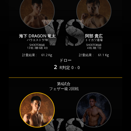
海下 DRAGON 竜太
阿部 貴広
パラエストラTB
トイカツ道場
SHOOTO戦績
SHOOTO戦績
13 戦
3勝
6敗
4分
4 戦
3敗
1分
計量結果 :
61.2 Kg
計量結果 :
61.1 Kg
ドロー
2
R
判定 0 - 0
第6試合
フェザー級 2回戦