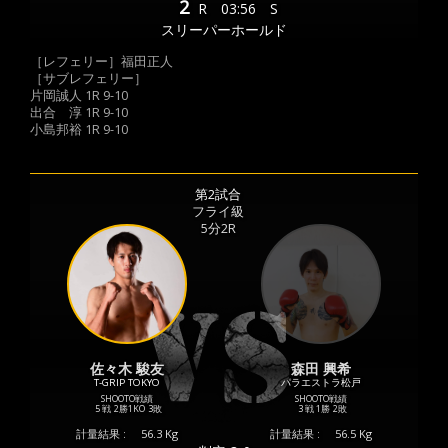
2
R
03:56
S
スリーパーホールド
［レフェリー］福田正人
［サブレフェリー］
片岡誠人 1R 9-10
出合 淳 1R 9-10
小島邦裕 1R 9-10
第2試合
フライ級
5分2R
佐々木 駿友
森田 興希
T-GRIP TOKYO
パラエストラ松戸
SHOOTO戦績
SHOOTO戦績
5 戦
2勝
1KO
3敗
3 戦
1勝
2敗
計量結果 :
56.3 Kg
計量結果 :
56.5 Kg