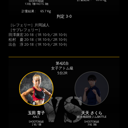
SHOOTO戦績
13 戦
7勝
1KO
1S
3敗
計量結果 :
65.7 Kg
判定 3-0
［レフェリー］片岡誠人
［サブレフェリー］
田澤康宏 20-18（1R 10-9／2R 10-9）
松村 慶 20-18（1R 10-9／2R 10-9）
出合 淳 20-18（1R 10-9／2R 10-9）
第4試合
女子アトム級
5分2R
玉田 育子
天天 さくら
AACC
総合格闘技ジムBATTLE
SHOOTO戦績
SHOOTO戦績
2 戦
1勝
3 戦
3敗