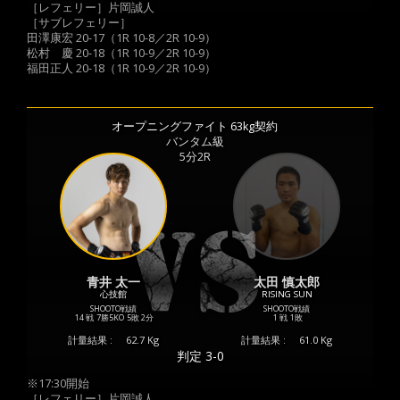
［レフェリー］片岡誠人
［サブレフェリー］
田澤康宏 20-17（1R 10-8／2R 10-9）
松村 慶 20-18（1R 10-9／2R 10-9）
福田正人 20-18（1R 10-9／2R 10-9）
オープニングファイト 63kg契約
バンタム級
5分2R
青井 太一
太田 慎太郎
心技館
RISING SUN
SHOOTO戦績
SHOOTO戦績
14 戦
7勝
5KO
5敗
2分
1 戦
1敗
計量結果 :
62.7 Kg
計量結果 :
61.0 Kg
判定 3-0
※17:30開始
［レフェリー］片岡誠人