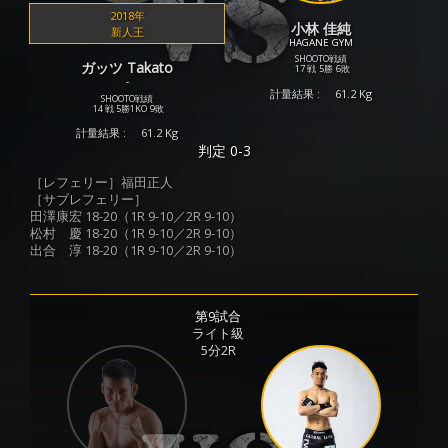
2018年
小林 佳純
新人王
HAGANE GYM
SHOOTO戦績
ガッツ Takato
17 戦
5勝
6敗
-
計量結果 :
61.2 Kg
SHOOTO戦績
14 戦
5勝
1KO
9敗
計量結果 :
61.2 Kg
判定 0-3
［レフェリー］福田正人
［サブレフェリー］
田澤康宏 18-20（1R 9-10／2R 9-10）
松村 慶 18-20（1R 9-10／2R 9-10）
出合 淳 18-20（1R 9-10／2R 9-10）
第9試合
ライト級
5分2R