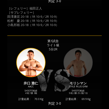
判定 3-0
［レフェリー］福田正人
［サブレフェリー］
田澤康宏 20-18（1R 10-9／2R 10-9）
松村 慶 20-18（1R 10-9／2R 10-9）
小島邦裕 20-18（1R 10-9／2R 10-9）
第1試合
ライト級
5分2R
井口 雅仁
モリシマン
AACC
STYLE PLUS GYM
SHOOTO戦績
SHOOTO戦績
4 戦
1勝
3敗
5 戦
2勝
2S
2敗
1分
計量結果 :
70.0 Kg
計量結果 :
69.9 Kg
判定 3-0