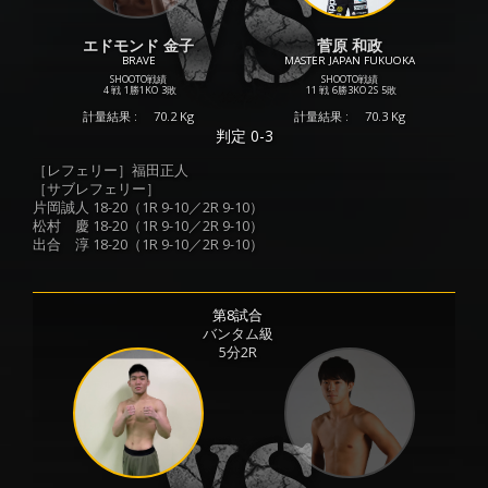
エドモンド 金子
菅原 和政
BRAVE
MASTER JAPAN FUKUOKA
SHOOTO戦績
SHOOTO戦績
4 戦
1勝
1KO
3敗
11 戦
6勝
3KO
2S
5敗
計量結果 :
70.2 Kg
計量結果 :
70.3 Kg
判定 0-3
［レフェリー］福田正人
［サブレフェリー］
片岡誠人 18-20（1R 9-10／2R 9-10）
松村 慶 18-20（1R 9-10／2R 9-10）
出合 淳 18-20（1R 9-10／2R 9-10）
第8試合
バンタム級
5分2R