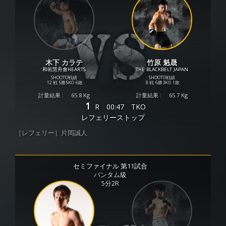
木下 カラテ
竹原 魁晟
和術慧舟會HEARTS
THE BLACKBELT JAPAN
SHOOTO戦績
SHOOTO戦績
12 戦
5勝
5KO
6敗
8 戦
6勝
3KO
1敗
計量結果 :
65.8 Kg
計量結果 :
65.7 Kg
1
R
00:47
TKO
レフェリーストップ
［レフェリー］片岡誠人
セミファイナル 第11試合
バンタム級
5分2R