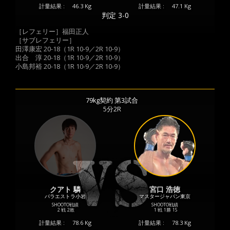
計量結果 :
46.3 Kg
計量結果 :
47.1 Kg
判定 3-0
［レフェリー］福田正人
［サブレフェリー］
田澤康宏 20-18（1R 10-9／2R 10-9）
出合 淳 20-18（1R 10-9／2R 10-9）
小島邦裕 20-18（1R 10-9／2R 10-9）
79kg契約 第3試合
5分2R
クアト 驎
宮口 浩徳
パラエストラ小岩
マスタージャパン東京
SHOOTO戦績
SHOOTO戦績
2 戦
2敗
1 戦
1勝
1S
計量結果 :
78.6 Kg
計量結果 :
78.3 Kg