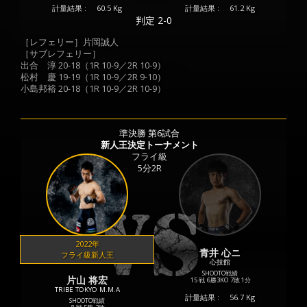
計量結果 :
60.5 Kg
計量結果 :
61.2 Kg
判定 2-0
［レフェリー］片岡誠人
［サブレフェリー］
出合 淳 20-18（1R 10-9／2R 10-9）
松村 慶 19-19（1R 10-9／2R 9-10）
小島邦裕 20-18（1R 10-9／2R 10-9）
準決勝 第6試合
新人王決定トーナメント
フライ級
5分2R
2022年
青井 心ニ
フライ級新人王
心技館
SHOOTO戦績
片山 将宏
15 戦
6勝
3KO
7敗
1分
TRIBE TOKYO M.M.A
計量結果 :
56.7 Kg
SHOOTO戦績