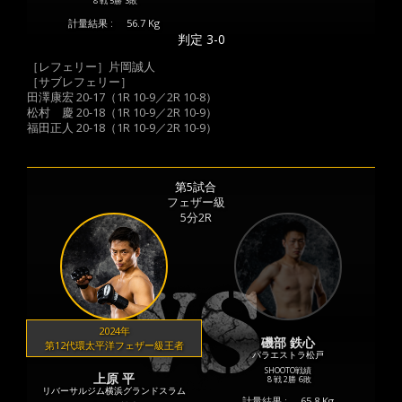
8 戦
5勝
3敗
計量結果 :
56.7 Kg
判定 3-0
［レフェリー］片岡誠人
［サブレフェリー］
田澤康宏 20-17（1R 10-9／2R 10-8）
松村 慶 20-18（1R 10-9／2R 10-9）
福田正人 20-18（1R 10-9／2R 10-9）
第5試合
フェザー級
5分2R
2024年
磯部 鉄心
第12代環太平洋フェザー級王者
パラエストラ松戸
SHOOTO戦績
上原 平
8 戦
2勝
6敗
リバーサルジム横浜グランドスラム
計量結果 :
65.8 Kg