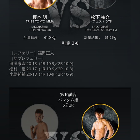
榎本 明
松下 祐介
TRIBE TOKYO MMA
パラエストラTB
SHOOTO戦績
SHOOTO戦績
13 戦
7勝
2KO
6敗
19 戦
6勝
2KO
2S
10敗
1分
計量結果 :
61.0 Kg
計量結果 :
61.2 Kg
判定 3-0
［レフェリー］福田正人
［サブレフェリー］
田澤康宏 20-18（1R 10-9／2R 10-9）
松村 慶 20-17（1R 10-9／2R 10-8）
小島邦裕 20-18（1R 10-9／2R 10-9）
第10試合
バンタム級
5分2R