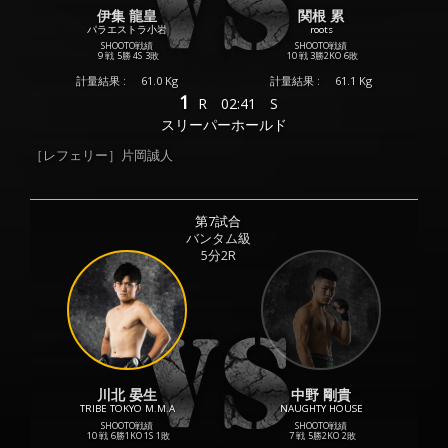
伊集 龍皇
関根 累
パラエストラ小岩
roots
SHOOTO戦績
SHOOTO戦績
9 戦
5勝
4S
3敗
10 戦
3勝
2KO
6敗
計量結果 :
61.0 Kg
計量結果 :
61.1 Kg
1
R
02:41
S
スリーパーホールド
［レフェリー］片岡誠人
第7試合
バンタム級
5分2R
川北 晏生
中野 剛貴
TRIBE TOKYO M.M.A
NAUGHTY HOUSE
SHOOTO戦績
SHOOTO戦績
10 戦
6勝
1KO
1S
1敗
7 戦
5勝
2KO
2敗