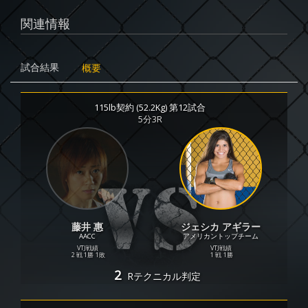
関連情報
試合結果
概要
115lb契約 (52.2Kg) 第12試合
5分3R
藤井 惠
ジェシカ アギラー
AACC
アメリカントップチーム
VTJ戦績
VTJ戦績
2 戦
1勝
1敗
1 戦
1勝
2
R
テクニカル判定