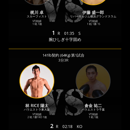
梶川 卓
伊藤 盛一郎
スカーフィスト
リバーサルジム横浜グランドスラム
VTJ戦績
VTJ戦績
1 戦
1敗
1 戦
1勝
1S
1
R
01:35
S
腕ひしぎ十字固め
141lb契約 (64Kg) 第1試合
3分3R
林 RICE 陽太
倉金 祐二
パラエストラ東大阪
パラエストラ千葉
VTJ戦績
VTJ戦績
2 戦
1勝
1KO
1敗
1 戦
1敗
2
R
02:18
KO