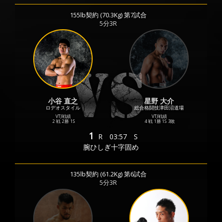
155lb契約 (70.3Kg) 第7試合
5分3R
小谷 直之
星野 大介
ロデオスタイル
総合格闘技津田沼道場
VTJ戦績
VTJ戦績
2 戦
2勝
1S
4 戦
1勝
1S
3敗
1
R
03:57
S
腕ひしぎ十字固め
135lb契約 (61.2Kg) 第6試合
5分3R