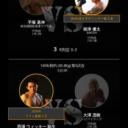
第4代環太平洋フェザー級王者
手塚 基伸
総合格闘技道場コブラ会
根津 優太
VTJ戦績
&MOSH
2 戦
2敗
VTJ戦績
2 戦
2勝
3
R
判定 0-3
145lb契約 (65.8Kg) 第5試合
5分3R
2006年
大澤 茂樹
ライト級新人王
ハニートラップ
VTJ戦績
西浦 ウィッキー 聡生
2 戦
2敗