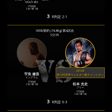
KRAZY BEE
VTJ戦績
2 戦
1勝
1敗
3
R
判定 2-1
165lb契約 (74.8Kg) 第4試合
5分3R
2016年
宇良 健吾
第12代世界ウェルター級チャンピオン
イングラム
VTJ戦績
松本 光史
2 戦
1勝
1敗
フリー
VTJ戦績
2 戦
1勝
1敗
3
R
判定 0-3