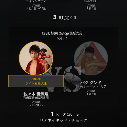
ライジングサン
KRAZY BEE
VTJ戦績
VTJ戦績
4 戦
1勝
1KO
3敗
1 戦
1勝
3
R
判定 0-3
138lb契約 (63Kg) 第8試合
5分3R
2010年
パク グンド
ライト級新人王
グレイシーバッハコリア
VTJ戦績
佐々木 憂流迦
1 戦
1敗
和術慧舟會駿河道場
VTJ戦績
2 戦
2勝
2S
1
R
01:36
S
リアネイキッド・チョーク