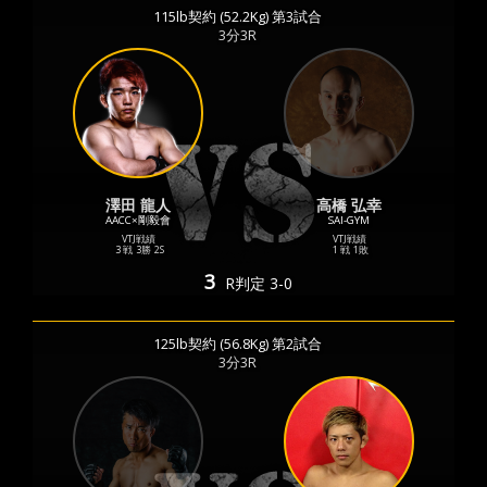
115lb契約 (52.2Kg) 第3試合
3分3R
澤田 龍人
高橋 弘幸
AACC×剛毅會
SAI-GYM
VTJ戦績
VTJ戦績
3 戦
3勝
2S
1 戦
1敗
3
R
判定 3-0
125lb契約 (56.8Kg) 第2試合
3分3R