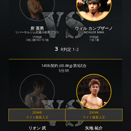
所 英男
ウィル カンプザーノ
リバーサルジム武蔵小杉所プラス
MOHLER MMA
VTJ戦績
VTJ戦績
3 戦
2勝
1KO
1S
1敗
1 戦
1勝
3
R
判定 1-2
145lb契約 (65.8Kg) 第9試合
5分3R
2004年
2009年
ライト級新人王
ライト級新人王
リオン 武
矢地 祐介