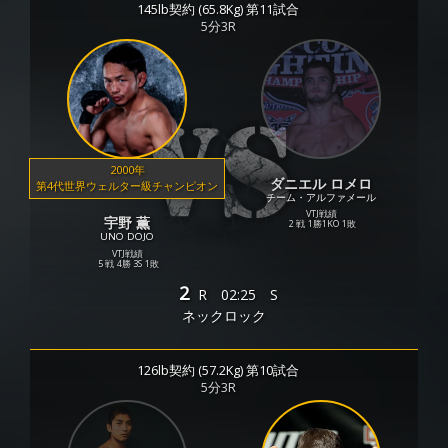
145lb契約 (65.8Kg) 第11試合
5分3R
2000年
ダニエル ロメロ
第4代世界ウェルター級チャンピオン
チーム・アルファメール
VTJ戦績
宇野 薫
2 戦
1勝
1KO
1敗
UNO DOJO
VTJ戦績
5 戦
4勝
3S
1敗
2
R
02:25
S
ネックロック
126lb契約 (57.2Kg) 第10試合
5分3R