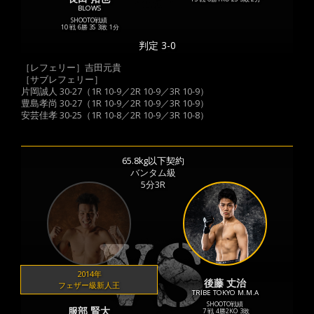
BLOWS
SHOOTO戦績
10 戦
6勝
3S
3敗
1分
判定 3-0
［レフェリー］吉田元貴
［サブレフェリー］
片岡誠人 30-27（1R 10-9／2R 10-9／3R 10-9）
豊島孝尚 30-27（1R 10-9／2R 10-9／3R 10-9）
安芸佳孝 30-25（1R 10-8／2R 10-9／3R 10-8）
65.8kg以下契約
バンタム級
5分3R
2014年
後藤 丈治
フェザー級新人王
TRIBE TOKYO M.M.A
SHOOTO戦績
服部 賢大
7 戦
4勝
2KO
3敗