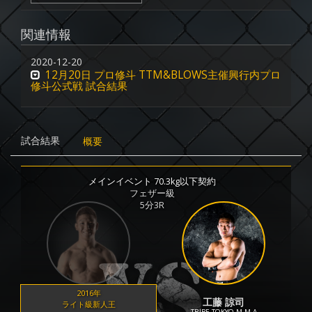
関連情報
2020-12-20
12月20日 プロ修斗 TTM&BLOWS主催興行内プロ
修斗公式戦 試合結果
試合結果
概要
メインイベント 70.3kg以下契約
フェザー級
5分3R
2016年
工藤 諒司
ライト級新人王
TRIBE TOKYO M.M.A