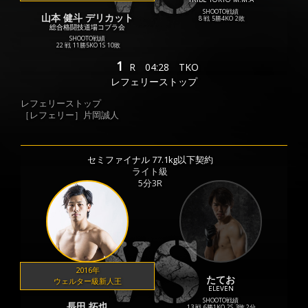
SHOOTO戦績
山本 健斗 デリカット
8 戦
5勝
4KO
2敗
総合格闘技道場コブラ会
SHOOTO戦績
22 戦
11勝
5KO
1S
10敗
1
R
04:28
TKO
レフェリーストップ
レフェリーストップ
［レフェリー］片岡誠人
セミファイナル 77.1kg以下契約
ライト級
5分3R
2016年
たてお
ウェルター級新人王
ELEVEN
SHOOTO戦績
長田 拓也
13 戦
6勝
1KO
2S
3敗
2分