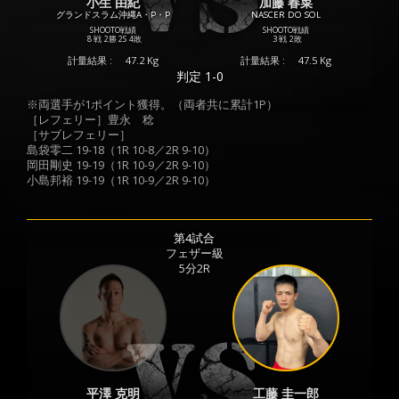
小生 由紀
加藤 春菜
グランドスラム沖縄A・P・P
NASCER DO SOL
SHOOTO戦績
SHOOTO戦績
8 戦
2勝
2S
4敗
3 戦
2敗
計量結果 :
47.2 Kg
計量結果 :
47.5 Kg
判定 1-0
※両選手が1ポイント獲得。（両者共に累計1P）
［レフェリー］豊永 稔
［サブレフェリー］
島袋零二 19-18（1R 10-8／2R 9-10）
岡田剛史 19-19（1R 10-9／2R 9-10）
小島邦裕 19-19（1R 10-9／2R 9-10）
第4試合
フェザー級
5分2R
平澤 克明
工藤 圭一郎