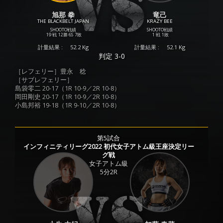
旭那 拳
竜己
THE BLACKBELT JAPAN
KRAZY BEE
SHOOTO戦績
SHOOTO戦績
19 戦
12勝
6S
7敗
1 戦
1敗
計量結果 :
52.2 Kg
計量結果 :
52.1 Kg
判定 3-0
［レフェリー］豊永 稔
［サブレフェリー］
島袋零二 20-17（1R 10-9／2R 10-8）
岡田剛史 20-17（1R 10-9／2R 10-8）
小島邦裕 19-18（1R 9-10／2R 10-8）
第5試合
インフィニティリーグ2022 初代女子アトム級王座決定リー
グ戦
女子アトム級
5分2R