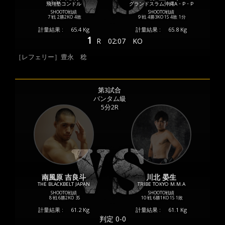
飛翔塾コンドル
グランドスラム沖縄A・P・P
SHOOTO戦績
SHOOTO戦績
7 戦
2勝
2KO
4敗
9 戦
4勝
3KO
1S
4敗
1分
計量結果 :
65.4 Kg
計量結果 :
65.8 Kg
1
R
02:07
KO
［レフェリー］豊永 稔
第3試合
バンタム級
5分2R
南風原 吉良斗
川北 晏生
THE BLACKBELT JAPAN
TRIBE TOKYO M.M.A
SHOOTO戦績
SHOOTO戦績
8 戦
6勝
2KO
3S
10 戦
6勝
1KO
1S
1敗
計量結果 :
61.2 Kg
計量結果 :
61.1 Kg
判定 0-0