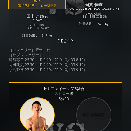
2024年
当真 佳直
第11代世界ストロー級王者
reversaL Gym OKINAWA CROSS×LINE
SHOOTO戦績
田上 こゆる
15 戦
11勝
1KO
2S
3敗
BLOWS
計量結果 :
52.0 Kg
SHOOTO戦績
14 戦
10勝
6KO
4敗
計量結果 :
51.7 Kg
判定 0-3
［レフェリー］豊永 稔
［サブレフェリー］
島袋零二 26-30（1R 9-10／2R 9-10／3R 8-10）
岡田剛史 27-30（1R 9-10／2R 9-10／3R 9-10）
小島邦裕 27-30（1R 9-10／2R 9-10／3R 9-10）
セミファイナル 第6試合
ストロー級
5分2R