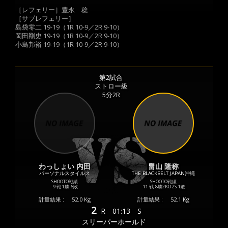
［レフェリー］豊永 稔
［サブレフェリー］
島袋零二 19-19（1R 10-9／2R 9-10）
岡田剛史 19-19（1R 10-9／2R 9-10）
小島邦裕 19-19（1R 10-9／2R 9-10）
第2試合
ストロー級
5分2R
わっしょい 内田
畠山 隆称
パーソナルスタイルス
THE BLACKBELT JAPAN沖縄
SHOOTO戦績
SHOOTO戦績
9 戦
1勝
6敗
11 戦
8勝
2KO
2S
1敗
計量結果 :
52.0 Kg
計量結果 :
52.1 Kg
2
R
01:13
S
スリーパーホールド