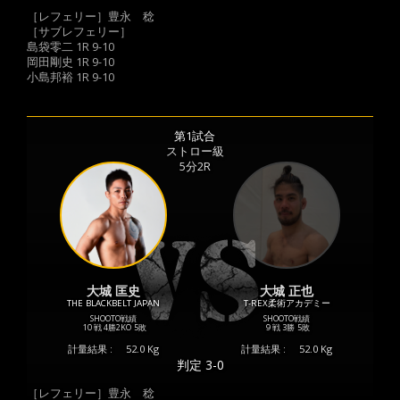
［レフェリー］豊永 稔
［サブレフェリー］
島袋零二 1R 9-10
岡田剛史 1R 9-10
小島邦裕 1R 9-10
第1試合
ストロー級
5分2R
大城 匡史
大城 正也
THE BLACKBELT JAPAN
T-REX柔術アカデミー
SHOOTO戦績
SHOOTO戦績
10 戦
4勝
2KO
5敗
9 戦
3勝
5敗
計量結果 :
52.0 Kg
計量結果 :
52.0 Kg
判定 3-0
［レフェリー］豊永 稔