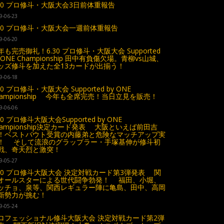
.30 プロ修斗・大阪大会3日前体重報告
9-06-23
.30 プロ修斗・大阪大会一週前体重報告
9-06-20
年も完売御礼！6.30 プロ修斗・大阪大会 Supported
y ONE Championship 田中有負傷欠場。青柳vs山城、
ッズ修斗を加えた全13カードが出揃う！
9-06-18
30 プロ修斗・大阪大会 Supported by ONE
hampionship 今年も全席完売！当日立見を販売！
9-06-06
30 プロ修斗大阪大会Supported by ONE
hampionship決定カード発表 大阪といえば前田吉
！ベストバウト受賞の内藤弟と危険なマッチアップ実
！ そして流浪のグラップラー・手塚基伸が修斗初
戦、奇天烈と激突！
9-05-27
.30 プロ修斗大阪大会 決定対戦カード第3弾発表 関
オールスターによる世代闘争勃発！ 福田、小堀、
ッチョ、泉等、関西レギュラー陣に亀島、田中、高岡
新勢力が挑む！
9-05-24
ロフェッショナル修斗大阪大会 決定対戦カード第2弾