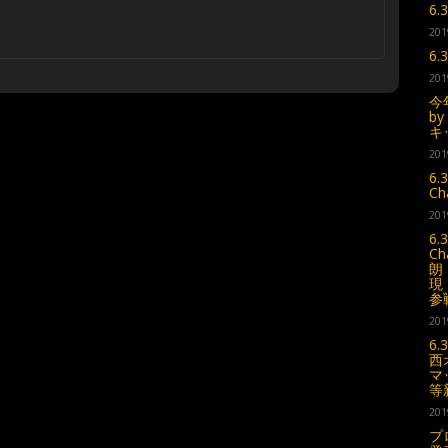
6
201
6
201
今
b
キ
201
6.
C
201
6.
C
朗
現
参
201
6
西
マ
等
201
プ