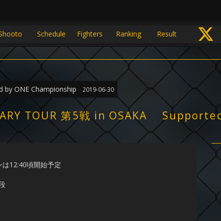
Shooto
Schedule
Fighters
Ranking
Result
 by ONE Championship
2019-06-30
SARY TOUR 第5戦 in OSAKA Supporte
2:40頃開始予定
段