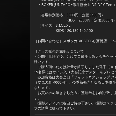
・BOXER JUNTARO×修斗協会 KIDS DRY Te
［会場特別価格］3000円（定価3500円）
KIDS 2500円（定価3000円
［サイズ］S,M,L,XL
KIDS 120,130,140,150
［お問い合わせ］スポタカBIGSTEP心斎橋店 06-68
［グッズ販売&撮影会について］
・公開計量終了後、6.30プロ修斗大阪大会チケッ
行います。
ご購入頂いた方は計量が終了しました選手（メイ
15名様にはサイン入り大会記念ポスターをプレゼ
参加資格は大会当日「フィットネスショップ スポタ
（立見のみ 4000円）、今季新発売となる日本
なります。
お買い求め頂きました方に整理券をお配り致しま
す。
撮影メディアは各自ご持参下さい。撮影はスタッ
フの誘導に従って下さい。