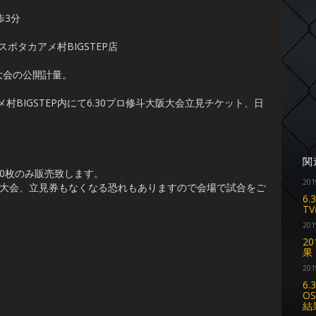
歩3分
スポタカアメ村BIGSTEP店
大会の公開計量。
BIGSTEP内にて6.30プロ修斗大阪大会立見チケット、日
関
0枚のみ販売致します。
201
大会、立見券もなくなる恐れもありますので会場で試合をご
6
T
201
2
果
201
6.
OS
結