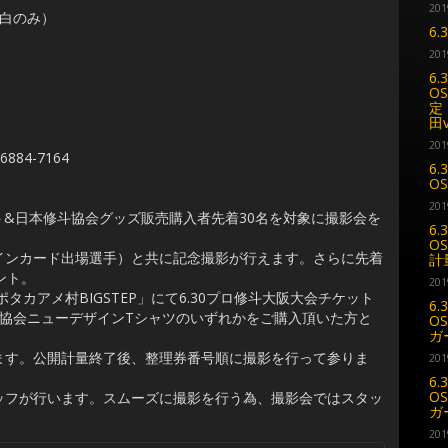
201
e（白のみ）
6
201
）
6.
OS
定
田
201
84-7164
6.
O
201
ト&日本修斗協会グッズ販売購入者先着30名を対象に撮影会を
6.
OS
ンカード出場選手）と共に記念撮影が行えます。さらに先着
計
ント。
201
カアメ村BIGSTEP」にて6.30プロ修斗大阪大会チケット
6.
修斗協会ニューデザインTシャツのいずれかをご購入頂いた方と
OS
ガー
す。公開計量終了後、整理券番号順に撮影を行って参りま
201
6.
OS
フが行います。スムーズに撮影を行う為、撮影会ではスタッ
ガー
201