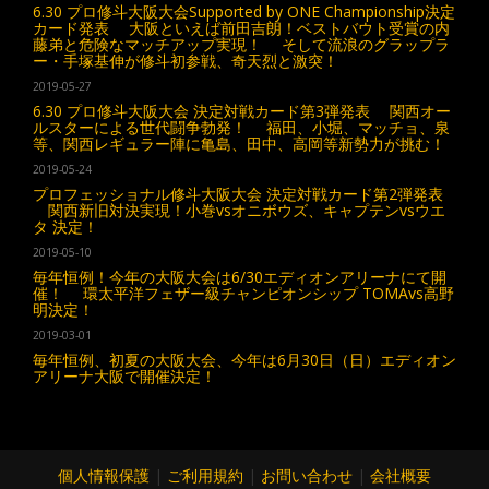
6.30 プロ修斗大阪大会Supported by ONE Championship決定
カード発表 大阪といえば前田吉朗！ベストバウト受賞の内
藤弟と危険なマッチアップ実現！ そして流浪のグラップラ
ー・手塚基伸が修斗初参戦、奇天烈と激突！
2019-05-27
6.30 プロ修斗大阪大会 決定対戦カード第3弾発表 関西オー
ルスターによる世代闘争勃発！ 福田、小堀、マッチョ、泉
等、関西レギュラー陣に亀島、田中、高岡等新勢力が挑む！
2019-05-24
プロフェッショナル修斗大阪大会 決定対戦カード第2弾発表
関西新旧対決実現！小巻vsオニボウズ、キャプテンvsウエ
タ 決定！
2019-05-10
毎年恒例！今年の大阪大会は6/30エディオンアリーナにて開
催！ 環太平洋フェザー級チャンピオンシップ TOMAvs高野
明決定！
2019-03-01
毎年恒例、初夏の大阪大会、今年は6月30日（日）エディオン
アリーナ大阪で開催決定！
個人情報保護
|
ご利用規約
|
お問い合わせ
|
会社概要