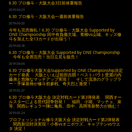
6.30 プロ修斗・大阪大会3日前体重報告
2019-06-23
6.30 プロ修斗・大阪大会一週前体重報告
2019-06-20
今年も完売御礼！6.30 プロ修斗・大阪大会 Supported by
ONE Championship 田中有負傷欠場。青柳vs山城、キッズ修
斗を加えた全13カードが出揃う！
2019-06-18
6.30 プロ修斗・大阪大会 Supported by ONE Championship
今年も全席完売！当日立見を販売！
2019-06-06
6.30 プロ修斗大阪大会Supported by ONE Championship決定
カード発表 大阪といえば前田吉朗！ベストバウト受賞の内
藤弟と危険なマッチアップ実現！ そして流浪のグラップラ
ー・手塚基伸が修斗初参戦、奇天烈と激突！
2019-05-27
6.30 プロ修斗大阪大会 決定対戦カード第3弾発表 関西オー
ルスターによる世代闘争勃発！ 福田、小堀、マッチョ、泉
等、関西レギュラー陣に亀島、田中、高岡等新勢力が挑む！
2019-05-24
プロフェッショナル修斗大阪大会 決定対戦カード第2弾発表
関西新旧対決実現！小巻vsオニボウズ、キャプテンvsウエ
タ 決定！