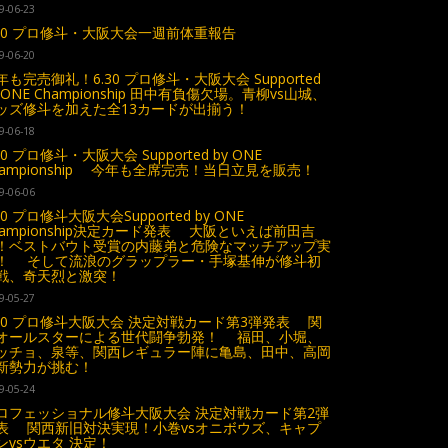
9-06-23
.30 プロ修斗・大阪大会一週前体重報告
9-06-20
年も完売御礼！6.30 プロ修斗・大阪大会 Supported
y ONE Championship 田中有負傷欠場。青柳vs山城、
ッズ修斗を加えた全13カードが出揃う！
9-06-18
30 プロ修斗・大阪大会 Supported by ONE
hampionship 今年も全席完売！当日立見を販売！
9-06-06
30 プロ修斗大阪大会Supported by ONE
hampionship決定カード発表 大阪といえば前田吉
！ベストバウト受賞の内藤弟と危険なマッチアップ実
！ そして流浪のグラップラー・手塚基伸が修斗初
戦、奇天烈と激突！
9-05-27
.30 プロ修斗大阪大会 決定対戦カード第3弾発表 関
オールスターによる世代闘争勃発！ 福田、小堀、
ッチョ、泉等、関西レギュラー陣に亀島、田中、高岡
新勢力が挑む！
9-05-24
ロフェッショナル修斗大阪大会 決定対戦カード第2弾
表 関西新旧対決実現！小巻vsオニボウズ、キャプ
ンvsウエタ 決定！