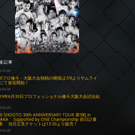
連記事
9-07-09
.30プロ修斗・大阪大会熱戦の模様は7/9よりサムライ
Vにて放送開始！
9-06-30
019年6月30日プロフェッショナル修斗大阪大会試合結
9-06-29
30 SHOOTO 30th ANNIVERSARY TOUR 第5戦 in
AKA Supported by ONE Championship 前日計量
果 当日立見チケットは13:30より販売！
9-06-28