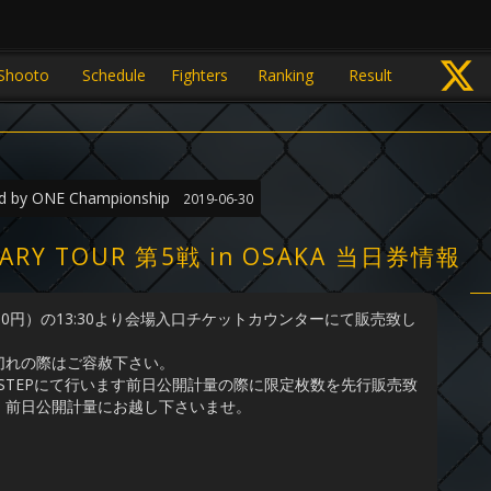
Shooto
Schedule
Fighters
Ranking
Result
 by ONE Championship
2019-06-30
RSARY TOUR 第5戦 in OSAKA 当日券情報
0円）の13:30より会場入口チケットカウンターにて販売致し
切れの際はご容赦下さい。
STEPにて行います前日公開計量の際に限定枚数を先行販売致
、前日公開計量にお越し下さいませ。