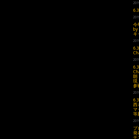
201
6
201
今
b
キ
201
6.
C
201
6.
C
朗
現
参
201
6
西
マ
等
201
プ
発
テ