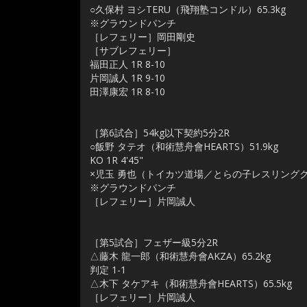
○久保村 ヨシTERU（飛翔塾コンドル）65.3kg
※グラウンドパンチ
［レフェリー］岡田剛史
［サブレフェリー］
福田正人 1R 8-10
片岡誠人 1R 9-10
田澤康宏 1R 8-10
［第6試合］54kg以下契約5分2R
○飯野 タテオ（和術慧舟會HEARTS）51.9kg
KO 1R 4'45"
×児玉 勇也（トイカツ道場／とらの子レスリングクラブ）5
※グラウンドパンチ
［レフェリー］片岡誠人
［第5試合］フェザー級5分2R
△藤木 龍一郎（和術慧舟會AKZA）65.2kg
判定 1-1
△木下 タケアキ（和術慧舟會HEARTS）65.5kg
［レフェリー］片岡誠人