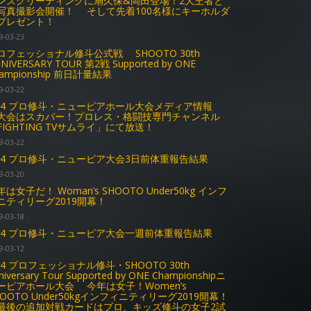
ンズグリーティングに扇久保&岡田登場！2大王者と
写真撮影会開催！ そして先着100名様にキーホルダ
プレゼント！
9-03-23
ロフェッショナル修斗公式戦 SHOOTO 30th
NIVERSARY TOUR 第2戦 Supported by ONE
ampionship 前日計量結果
9-03-22
.24 プロ修斗・ニューピアホール大会メディア情報
大会はスカパー！プロレス・格闘技専門チャンネル
FIGHTING TVサムライ」にて放送！
9-03-22
.24 プロ修斗・ニューピア大会3日前体重報告結果
9-03-20
年は女子だ！ Woman’s SHOOTO Under50kg インフ
ニティリーグ2019開幕！
9-03-18
.24 プロ修斗・ニューピア大会一週前体重報告結果
9-03-12
.24 プロフェッショナル修斗・SHOOTO 30th
niversary Tour Supported by ONE Championshipニ
ーピアホール大会 今年は女子！Women’s
HOOTO Under50kgインフィニティリーグ2019開幕！
後の追加対戦カードはプロ、キッズ修斗の女子2試