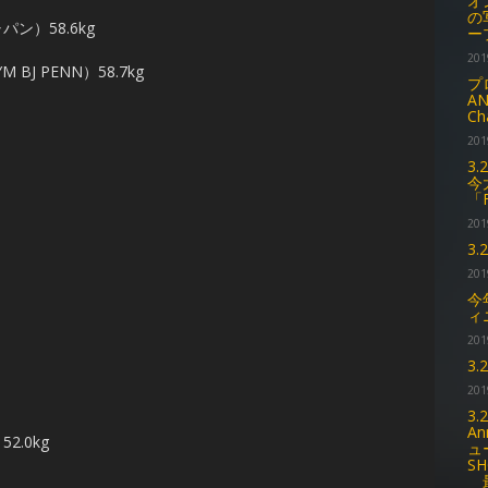
オ
の
ン）58.6kg
ー
201
J PENN）58.7kg
プ
AN
Ch
201
3
今
「
201
3
201
今
ィ
201
3
201
3
An
2.0kg
ュ
S
最