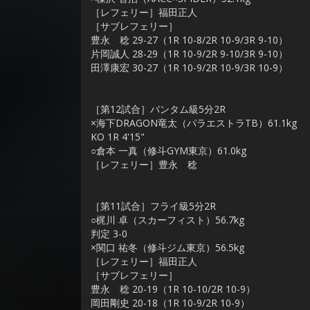
［レフェリー］福田正人
［サブレフェリー］
豊永 稔 29-27（1R 10-8/2R 10-9/3R 9-10）
片岡誠人 28-29（1R 10-9/2R 9-10/3R 9-10）
田澤康宏 30-27（1R 10-9/2R 10-9/3R 10-9）
［第12試合］バンタム級5分2R
×海下DRAGON竜太（パラエストラTB）61.1kg
KO 1R 4'15"
○倉本 一真（修斗GYM東京）61.0kg
［レフェリー］豊永 稔
［第11試合］フライ級5分2R
○梶川 卓（スカーフィスト）56.7kg
判定 3-0
×関口 祐冬（修斗ジム東京）56.5kg
［レフェリー］福田正人
［サブレフェリー］
豊永 稔 20-19（1R 10-10/2R 10-9）
岡田剛史 20-18（1R 10-9/2R 10-9）