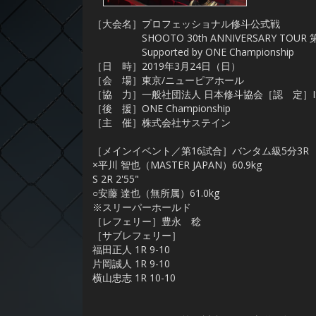
［大会名］プロフェッショナル修斗公式戦
SHOOTO 30th ANNIVERSARY TOUR 
Supported by ONE Championship
［日 時］2019年3月24日（日）
［会 場］東京/ニューピアホール
［協 力］一般社団法人 日本修斗協会［認 定］I
［後 援］ONE Championship
［主 催］株式会社サステイン
［メインイベント／第16試合］バンタム級5分3R
×平川 智也（MASTER JAPAN）60.9kg
S 2R 2'55"
○安藤 達也（無所属）61.0kg
※スリーパーホールド
［レフェリー］豊永 稔
［サブレフェリー］
福田正人 1R 9-10
片岡誠人 1R 9-10
横山忠志 1R 10-10