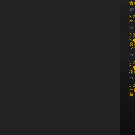
合
201
3
ケ
201
3.
Su
会
ド
201
3.
Su
場
201
3.
ー
藤