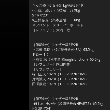
キッズ修斗6 女子51kg契約3分1R
○小助川 綾乃（心技舘）39.9kg
S 1R 0'23"
×上村 依鈴（高本道場）50.8kg
※フロント・スリーパーホールド
［レフェリー］大内 敬
［第8試合］フェザー級5分2R
△高橋 孝徳（和術慧舟會AKZA）65.5kg
ドロー 1-0
△稲葉 聡（秋本道場JungleJunction）65.6kg
［レフェリー］岡田剛史
［サブレフェリー］
福田正人 19-19（1R 9-10/2R 10-9）
片岡誠人 20-18（1R 10-9/2R 10-9）
田澤康宏 19-19（1R 9-10/2R 10-9）
［第7試合］フェザー級5分2R
×ほしの ゆたか（和術慧舟會HEARTS）65.5kg
KO 2R 4'54"