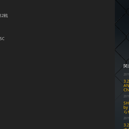
第2戦
SC
関
201
3
AN
Ch
201
SH
b
ら
201
3