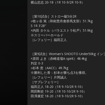
横山忠志 20-18（1R 10-9/2R 10-9）
［第10試合］ストロー級5分2R
○牧ヶ谷 篤（和術慧舟會群馬支部）51.7kg
S 1R 3'28"
×内田 タケル（パラエストラ松戸）51.9kg
※スリーパーホールド
［レフェリー］福田正人
［第9試合］Woman's SHOOTO Under50kg 
×原田 よき（赤崎道場A-spirit）48.4kg
判定 0-3
○杉本 恵（AACC）49.7kg
※勝利した青：杉本が勝ち点3を獲得。
［レフェリー］片岡誠人
［サブレフェリー］
福田正人 18-20（1R 9-10/2R 9-10）
岡田剛史 19-20（1R 10-10/2R 9-10）
田澤康宏 18-20（1R 9-10/2R 9-10）