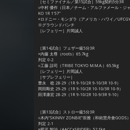
［セミファイナル／第15試合］59kg契約5分3R
○中村 優作（日本／チーム・アルファメール・ジャパ
KO 1R 1'57"
×ロドニー・モンダラ（アメリカ・ハワイ／UFCGYM B
※グラウンドパンチ
［レフェリー］片岡誠人
［第14試合］フェザー級5分3R
×内藤 太尊（roots）65.7kg
判定 0-2
○工藤 諒司（TRIBE TOKYO M.M.A.）65.5kg
［レフェリー］片岡誠人
［サブレフェリー］
豊永 稔 28-29（1R 9-10/2R 9-10/3R 10-9）
岡田剛史 29-29（1R 9-10/2R 10-10/3R 10-9）
田澤康宏 28-29（1R 9-10/2R 10-9/3R 9-10）
［第13試合］ストロー級5分3R
○木内“SKINNY ZONBIE”崇雅（和術慧舟會GODS）5
判定 2-1
×楳沢 智治（AACC×SPIDER）52.1kg