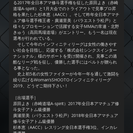
る2017年全日本アマ修斗選手権を征した原田よき（赤崎
道場A-spirit）と1月大会でのトライアウトで見事プロ昇
格を果たした杉本恵（AACC）。そして昨年全日本アマチ
ュア修斗選手権王者・廣瀬里美（パラエストラ松戸）と
様々なプロモーションで活躍する女子MMAの常連・北野
きゅう（高田馬場道場）がエントリー。もう一名は現在
選考が行われている。
そして今年のインフィニティリーグは女性の働きやす
い社会を目指し、応援する「株式会社シンクスインター
ナショナル」様のサポートを受け開催され、見事この過
酷なリーグ戦を征し、優勝した選手にはベルトが贈られ
る事となった。
史上初5名の女性ファイターが今年一年を通して激闘を
繰り広げるWoman’sSHOOTOインフィニティリーグ
2019、どうぞご期待下さい！
［出場選手］
原田よき（赤崎道場A-spirit）2017年全日本アマチュア修
斗女子アトム級優勝
廣瀬里美（パラエストラ松戸）2018年全日本アマチュア
修斗女子アトム級優勝
杉本恵（AACC）レスリング全日本選手権3位、インカレ