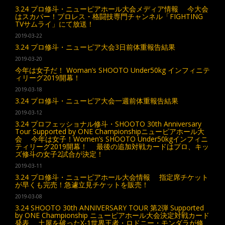
3.24 プロ修斗・ニューピアホール大会メディア情報 今大会
はスカパー！プロレス・格闘技専門チャンネル「FIGHTING
TVサムライ」にて放送！
2019-03-22
3.24 プロ修斗・ニューピア大会3日前体重報告結果
2019-03-20
今年は女子だ！ Woman’s SHOOTO Under50kg インフィニテ
ィリーグ2019開幕！
2019-03-18
3.24 プロ修斗・ニューピア大会一週前体重報告結果
2019-03-12
3.24 プロフェッショナル修斗・SHOOTO 30th Anniversary
Tour Supported by ONE Championshipニューピアホール大
会 今年は女子！Women’s SHOOTO Under50kgインフィニ
ティリーグ2019開幕！ 最後の追加対戦カードはプロ、キッ
ズ修斗の女子2試合が決定！
2019-03-11
3.24 プロ修斗・ニューピアホール大会情報 指定席チケット
が早くも完売！急遽立見チケットを販売！
2019-03-08
3.24 SHOOTO 30th ANNIVERSARY TOUR 第2弾 Supported
by ONE Championship ニューピアホール大会決定対戦カード
発表 土屋を破ったX-1世界王者・ロドニー・モンダラが修