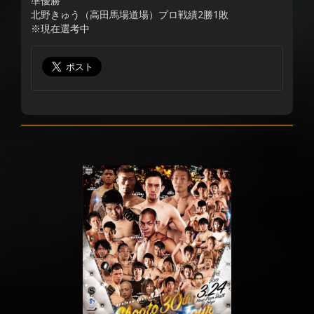
準優勝
北野きゅう（高田馬場道場）プロ戦績2勝1敗
※現在選考中