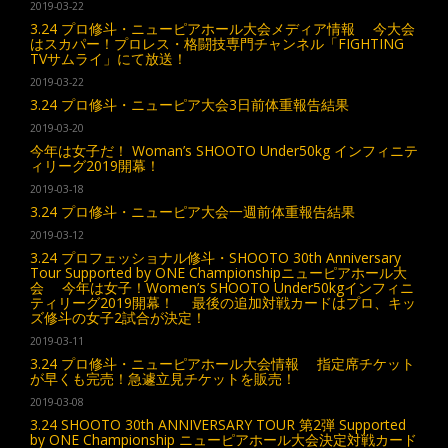
2019-03-22
3.24 プロ修斗・ニューピアホール大会メディア情報 今大会
はスカパー！プロレス・格闘技専門チャンネル「FIGHTING
TVサムライ」にて放送！
2019-03-22
3.24 プロ修斗・ニューピア大会3日前体重報告結果
2019-03-20
今年は女子だ！ Woman’s SHOOTO Under50kg インフィニテ
ィリーグ2019開幕！
2019-03-18
3.24 プロ修斗・ニューピア大会一週前体重報告結果
2019-03-12
3.24 プロフェッショナル修斗・SHOOTO 30th Anniversary
Tour Supported by ONE Championshipニューピアホール大
会 今年は女子！Women’s SHOOTO Under50kgインフィニ
ティリーグ2019開幕！ 最後の追加対戦カードはプロ、キッ
ズ修斗の女子2試合が決定！
2019-03-11
3.24 プロ修斗・ニューピアホール大会情報 指定席チケット
が早くも完売！急遽立見チケットを販売！
2019-03-08
3.24 SHOOTO 30th ANNIVERSARY TOUR 第2弾 Supported
by ONE Championship ニューピアホール大会決定対戦カード