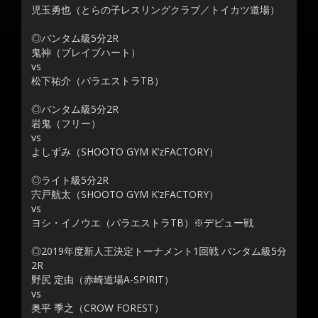
児玉勇也（とらの子レスリングクラブ／トイカツ道場）
◎バンタム級5分2R
鬼神（ブレイブハート）
vs
松下祐介（パラエストラTB）
◎バンタム級5分2R
岩鬼（フリー）
vs
よしずみ（SHOOTO GYM K’zFACTORY）
◎ライト級5分2R
宍戸航太（SHOOTO GYM K’zFACTORY）
vs
ヨシ・イノウエ（パラエストラTB）※デビュー戦
◎2019年度新人王決定トーナメント1回戦 バンタム級5分
2R
野尻 定由（赤崎道場A-SPIRIT）
vs
奥平 季之（CROW FOREST）