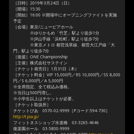
［日時］2019年3月24日（日）
［開場］15:30
［開始］16:00 ※開場中にオープニングファイトを実施
予定
［会場］東京/ニューピアホール
※ゆりかもめ「竹芝」駅より徒歩1分
※JR山手線「浜松町」駅より徒歩7分
※東京メトロ 都営浅草線、都営大江戸線「大
門」駅より徒歩7分
［後援］ONE Championship
［主催］株式会社サステイン
［チケット発売日］1月31日（木）
［チケット料金］VIP 15,000円／RS 10,000円／SS 8,000
円／S 6,000円／A 5,000円
※全席指定、全て税込み価格。
※当日は500円増し。
※小学生以上はチケットが必要。
［チケット取扱所］
チケットぴあ 0570-02-9999［Pコード:594-730］
http://t.pia.jp/
フィットネスショップ水道橋 03-3265-4646
後楽園ホール 03-5800-9999