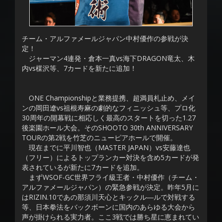
チーム・アルファメールジャパン中村優作の参戦が決
定！
ジャーマン4連発・倉本一真vs海下DRAGON竜太、木
内vs楳沢等、7カードを新たに追加！
ONE Championshipと業務提携、超満員札止め、メイ
ンの岡田遼vs祖根寿麻の劇的なフィニッシュ等、プロ化
30周年の開幕戦に相応しく最高のスタートを切った1.27
後楽園ホール大会。そのSHOOTO 30th ANNIVERSARY
TOURの第2戦を竹芝のニューピアホールで開催。
現在までに平川智也（MASTER JAPAN）vs安藤達也
（フリー）によるトップランカー対決を含め5カードが発
表されているが新たに7カードを追加。
まずWSOF-GC世界フライ級王者・中村優作（チーム・
アルファメールジャパン）の緊急参戦が決定。昨年5月に
はRIZIN.10であの那須川天心とキックル―ルで対戦する
等、日本拳法をバックボーンに国内のあらゆる大会から
声が掛けられる実力者。ここ3戦では勝ち星に恵まれてい