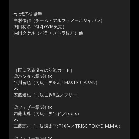
□出場予定選手
中村優作（チーム・アルファメールジャパン）
関口祐冬（修斗GYM東京）
内田タケル（パラエストラ松戸）他
［既に発表済みの対戦カード］
◎バンタム級5分3R
平川智也（同級世界3位／MASTER JAPAN）
vs
安藤達也（同級世界8位／フリー）
◎フェザー級5分3R
内藤太尊（同級世界10位／roots）
vs
工藤諒司（同級環太平洋10位／TRIBE TOKYO M.M.A.）
◎フェザー級5分2R