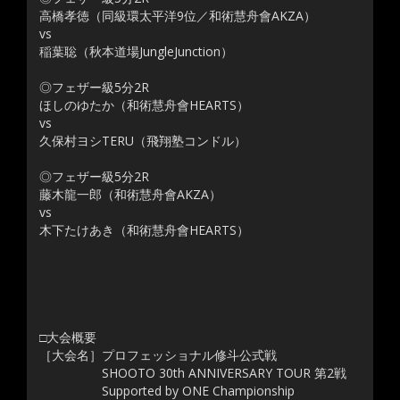
高橋孝徳（同級環太平洋9位／和術慧舟會AKZA）
vs
稲葉聡（秋本道場JungleJunction）
◎フェザー級5分2R
ほしのゆたか（和術慧舟會HEARTS）
vs
久保村ヨシTERU（飛翔塾コンドル）
◎フェザー級5分2R
藤木龍一郎（和術慧舟會AKZA）
vs
木下たけあき（和術慧舟會HEARTS）
□大会概要
［大会名］プロフェッショナル修斗公式戦
SHOOTO 30th ANNIVERSARY TOUR 第2戦
Supported by ONE Championship