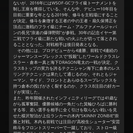
ないが、2016年にはWSOF-GCフライ級トーナメントを
制し王座を獲得している。そんな中、デビュー10年目を
目前に重要な年となる2019年、修斗を主戦場にすること
が決定。修斗を象徴する王者の中の王者・扇久保博正を
頂点に激戦のフライ級にチーム・アルファメールジャパ
ンの長兄”浪速の爆弾野郎”が参戦。30年の記念イヤー第
二戦でフライ級に新たな戦いの火ぶたが切って落とされ
ることとなった。対戦相手は後日発表となる。
その他には、プロデビューから4連勝、前戦で4連続の
ジャーマンスープレックスで“投殺”したワールドクラスレ
スラー・倉本一真と海下DRAGON竜太の一戦が決定。ク
ラスBトップの実力を誇るテクニシャン海下に倉本のレス
リングテクニックは果たして通じるのか。それともジャ
ーマン、サイド、フロントとあらゆるスープレックスを
持つ倉本の投げがさく裂するのか、クラスB注目の好カー
ドが実現した。
また、昨年開催されたインフィニティリーグでは41歳な
がら孤軍奮闘、優勝候補の一角だった箕輪ひろばに勝利
する等、若い選手を相手に全く引けを取らない戦いを見
せた楳沢智治が上位ランカーの木内“SKINNY ZONBIE”崇
雅と対戦。木内も前戦では注目の”高校生シューター”安芸
柊斗をフロントスリーパーで一蹴しており、ストロー級