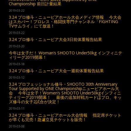
Championship 前日計量結果
2019-03-22
3.24 プロ修斗・ニューピアホール大会メディア情報 今大会
はスカパー！プロレス・格闘技専門チャンネル「FIGHTING
TVサムライ」にて放送！
2019-03-22
3.24 プロ修斗・ニューピア大会3日前体重報告結果
2019-03-20
今年は女子だ！ Woman’s SHOOTO Under50kg インフィニテ
ィリーグ2019開幕！
2019-03-18
3.24 プロ修斗・ニューピア大会一週前体重報告結果
2019-03-12
3.24 プロフェッショナル修斗・SHOOTO 30th Anniversary
Tour Supported by ONE Championshipニューピアホール大
会 今年は女子！Women’s SHOOTO Under50kgインフィニ
ティリーグ2019開幕！ 最後の追加対戦カードはプロ、キッ
ズ修斗の女子2試合が決定！
2019-03-11
3.24 プロ修斗・ニューピアホール大会情報 指定席チケット
が早くも完売！急遽立見チケットを販売！
2019-03-08