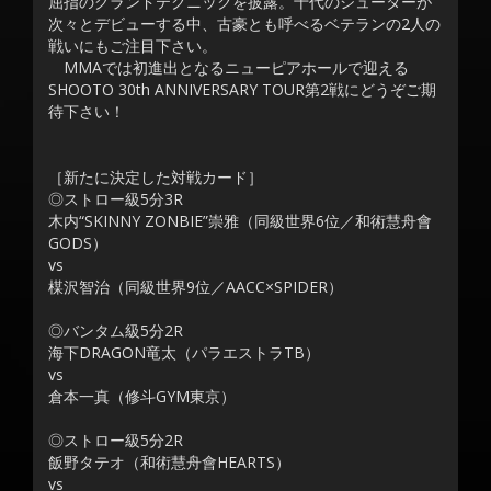
屈指のグランドテクニックを披露。十代のシューターが
次々とデビューする中、古豪とも呼べるベテランの2人の
戦いにもご注目下さい。
MMAでは初進出となるニューピアホールで迎える
SHOOTO 30th ANNIVERSARY TOUR第2戦にどうぞご期
待下さい！
［新たに決定した対戦カード］
◎ストロー級5分3R
木内“SKINNY ZONBIE”崇雅（同級世界6位／和術慧舟會
GODS）
vs
楳沢智治（同級世界9位／AACC×SPIDER）
◎バンタム級5分2R
海下DRAGON竜太（パラエストラTB）
vs
倉本一真（修斗GYM東京）
◎ストロー級5分2R
飯野タテオ（和術慧舟會HEARTS）
vs