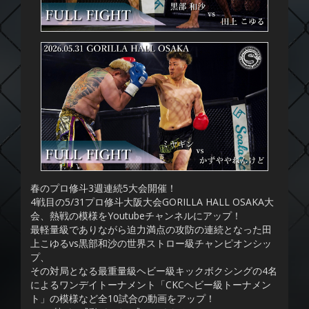
春のプロ修斗3週連続5大会開催！
4戦目の5/31プロ修斗大阪大会GORILLA HALL OSAKA大
会、熱戦の模様をYoutubeチャンネルにアップ！
最軽量級でありながら迫力満点の攻防の連続となった田
上こゆるvs黒部和沙の世界ストロー級チャンピオンシッ
プ、
その対局となる最重量級ヘビー級キックボクシングの4名
によるワンデイトーナメント「CKCヘビー級トーナメン
ト」の模様など全10試合の動画をアップ！