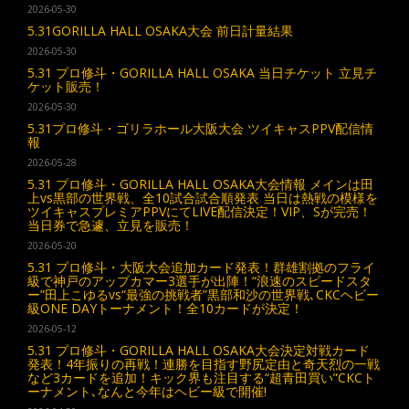
2026-05-30
5.31GORILLA HALL OSAKA大会 前日計量結果
2026-05-30
5.31 プロ修斗・GORILLA HALL OSAKA 当日チケット 立見チ
ケット販売！
2026-05-30
5.31プロ修斗・ゴリラホール大阪大会 ツイキャスPPV配信情
報
2026-05-28
5.31 プロ修斗・GORILLA HALL OSAKA大会情報 メインは田
上vs黒部の世界戦、全10試合試合順発表 当日は熱戦の模様を
ツイキャスプレミアPPVにてLIVE配信決定！VIP、Sが完売！
当日券で急遽、立見を販売！
2026-05-20
5.31 プロ修斗・大阪大会追加カード発表！群雄割拠のフライ
級で神戸のアップカマー3選手が出陣！“浪速のスピードスタ
ー”田上こゆるvs“最強の挑戦者”黒部和沙の世界戦､CKCヘビー
級ONE DAYトーナメント！全10カードが決定！
2026-05-12
5.31 プロ修斗・GORILLA HALL OSAKA大会決定対戦カード
発表！4年振りの再戦！連勝を目指す野尻定由と奇天烈の一戦
など3カードを追加！キック界も注目する“超青田買い”CKCト
ーナメント､なんと今年はヘビー級で開催!