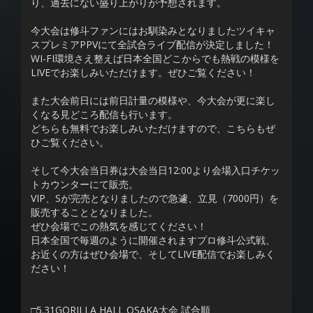
り、過去にない盛り上がりが予想されます。
今大会は修斗ファンにはお馴染みとなりましたツイキャ
スプレミアPPVにて全試合ライブ配信が決定しました！
WI-FI環境さえ整えば日本全国どこからでも熱戦の模様を
LIVEでお楽しみいただけます。ぜひご覧ください！
また大会前日には前日計量の模様や、今大会が更に楽し
くなる見どころ配信も行います。
どちらも無料でお楽しみいただけますので、こちらもぜ
ひご覧ください。
そして今大会当日券は大会当日12:00より会場入口チケッ
トカウンターにて販売。
VIP、Sが完売となりましたので急遽、立見（7000円）を
販売することとなりました。
ぜひ会場でこの熱気を感じてください！
日本全国で毎週のように開催されますプロ修斗公式戦、
お近くの方はぜひ会場で、そしてLIVE配信でお楽しみく
ださい！
□5.31GORILLA HALL OSAKA大会 試合順