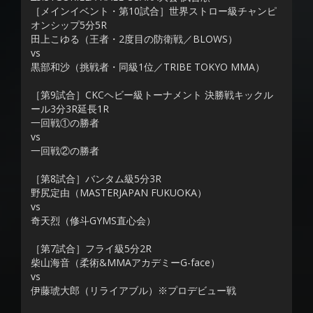
［メインイベント・第10試合］世界ストロー級チャンピ
オンシップ5分5R
田上こゆる（王者・2度目の防衛戦／BLOWS）
vs
黒部和沙（挑戦者・同級1位／TRIBE TOKYO MMA）
［第9試合］CKCヘビー級トーナメント 決勝戦キックル
ール3分3R延長1R
一回戦①の勝者
vs
一回戦②の勝者
［第8試合］バンタム級5分3R
野尻定由（MASTERJAPAN FUKUOKA）
vs
奇天烈（修斗GYMS直心会）
［第7試合］フライ級5分2R
柴山海音（柔術&MMAアカデミーG-face）
vs
伊藤琥大郎（リライアブル）※プロデビュー戦