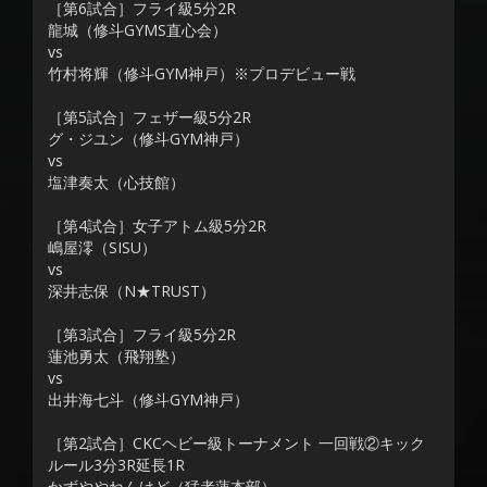
［第6試合］フライ級5分2R
龍城（修斗GYMS直心会）
vs
竹村将輝（修斗GYM神戸）※プロデビュー戦
［第5試合］フェザー級5分2R
グ・ジユン（修斗GYM神戸）
vs
塩津奏太（心技館）
［第4試合］女子アトム級5分2R
嶋屋澪（SISU）
vs
深井志保（N★TRUST）
［第3試合］フライ級5分2R
蓮池勇太（飛翔塾）
vs
出井海七斗（修斗GYM神戸）
［第2試合］CKCヘビー級トーナメント 一回戦②キック
ルール3分3R延長1R
かずややねんけど（猛者蓮本部）