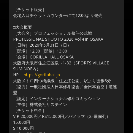
［チケット販売］
会場入口チケットカウンターにて12:00より発売
□大会概要
［大会名］プロフェッショナル修斗公式戦
PROFESSIONAL SHOOTO 2026 Vol.4 in OSAKA
［日時］2026年5月31日（日）
［開場］12:30［開始］13:00
［会場］GORILLA HALL OSAKA
大阪府大阪市住之江区泉1-1-82（SPORTS VILLAGE
SUMINOE内）
HP:
https://gorillahall.jp
大阪メトロ四つ橋線線「住之江公園」駅より徒歩8分
［協力］一般社団法人日本修斗協会／全日本新空手道連
盟
［認定］インターナショナル修斗コミッション
［主催］株式会社サステイン
［チケット料金］
VIP 20,000円／RS15,000円／パノラマ（2F最前列）
15,000円
S 10,000円