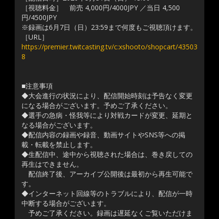
［視聴料金］ 前売 4,000円/4000JPY ／当日 4,500
円/4500JPY
※録画は6月7日（日）23:59まで何度もご視聴頂けます。
［URL］
https://premier.twitcasting.tv/c:xshooto/shopcart/43503
8
■注意事項
◆大会進行の状況により、配信開始時刻は予告なく変更
になる場合がございます。予めご了承ください。
◆選手の急病・怪我等により対戦カードが変更、延期と
なる場合がございます。
◆配信内容の録画や録音、動画サイトやSNS等への掲
載・転載を禁止します。
◆生配信中、途中から視聴された場合は、巻き戻しての
再生はできません。
配信終了後、アーカイブ公開後は最初から再生可能で
す。
◆インターネット回線等のトラブルにより、配信が一時
中断する場合がございます。
予めご了承ください。録画は遅延なくご覧いただけま