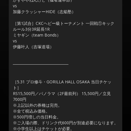
vs
加藤クラッシャーHIDE（志焔塾）
［第1試合］CKCヘビー級トーナメント 一回戦①キック
ルール3分3R延長1R
ミヤギン（team Bonds）
vs
伊藤叶人（吉塚道場）
───────────────────
［5.31 プロ修斗・GORILLA HALL OSAKA 当日チケッ
ト］
RS15,500円／パノラマ（2F最前列） 15,500円／立見
7000円
※上記以外の券種は完売。
※全て税込み価格。
※500円増しの当日料金。
※ご入場の際、ドリンク代600円が別途必要になります。
※小学生以上はチケットが必要。