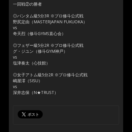
一回戦②の勝者
◎バンタム級5分3R ※プロ修斗公式戦
野尻定由（MASTERJAPAN FUKUOKA）
vs
奇天烈（修斗GYMS直心会）
◎フェザー級5分2R ※プロ修斗公式戦
グ・ジユン（修斗GYM神戸）
vs
塩津奏太（心技館）
◎女子アトム級5分2R ※プロ修斗公式戦
嶋屋澪（SISU）
vs
深井志保（N★TRUST）