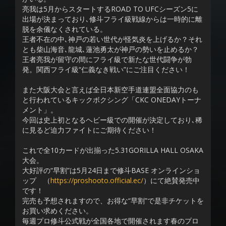
亮我は5月からスタートするROAD TO UFCシーズン5に
出場が決まっており､修斗フライ級戦線からは一時的に離
脱を余儀なくされている。
王者不在の中､神戸の若い世代が怪気炎を上げるか？それ
とも柴山海音､龍城､蓮池勇太が神戸の勢いを止めるか？
王者亮我が留守の間にフライ級で新たな世代闘争が勃
発。関西フライ級“仁義なき戦い”にご注目ください！
また大阪大会と言えば全日本新空手道連盟全面協力のも
と行われているキックボクシング「CKC ONEDAYトーナ
メント」。
今回は史上初となるヘビー級での開催が決定しており､稀
に見るど迫力ファイトにご期待ください！
これで全10カードが出揃った5.31GORILLA HALL OSAKA
大会。
大好評の“早割”は5月24日まで修斗BASE オンラインショ
ップ （
https://proshooto.official.ec/
）にて絶賛発売中
です！
完売も予想されますので、お得な“早割”で是非チケットを
お買い求めください。
毎週プロ修斗公式戦が全国各地で開催されます春のプロ