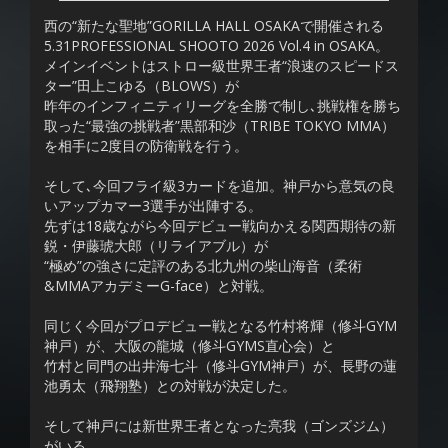
西の“新たな聖地”GORILLA HALL OSAKAで開催される
5.31PROFESSIONAL SHOOTO 2026 Vol.4 in OSAKA。
メインイベントはストロー級世界王者“浪速のスピードス
ター”田上こゆる（BLOWS）が
昨年のインフィニティリーグを全勝で制し､挑戦権を勝ち
取った“最強の挑戦者”黒部和沙（TRIBE TOKYO MMA）
を相手に2度目の防衛戦を行う。
そして､今回フライ級3カードを追加。神戸から意気の良
いアップカマー3選手が出陣する。
先ずは18歳ながら今回デビュー戦向かえる関西期待の新
鋭・伊藤琥大郎（リライアブル）が
“極め”の強さに定評のある北九州の柴山海音（柔術
&MMAアカデミーG-face）と対戦。
同じく今回がプロデビュー戦となる竹村将輝（修斗GYM
神戸）が、大阪の龍城（修斗GYMS直心会）と
竹村と同門の出井海七斗（修斗GYM神戸）が、長野の蓮
池勇太（飛翔塾）との対戦が決定した。
そして神戸には新世界王者となった亮我（ゴンズジム）
がいる。