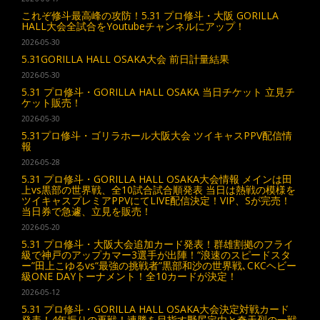
これぞ修斗最高峰の攻防！5.31 プロ修斗・大阪 GORILLA
HALL大会全試合をYoutubeチャンネルにアップ！
2026-05-30
5.31GORILLA HALL OSAKA大会 前日計量結果
2026-05-30
5.31 プロ修斗・GORILLA HALL OSAKA 当日チケット 立見チ
ケット販売！
2026-05-30
5.31プロ修斗・ゴリラホール大阪大会 ツイキャスPPV配信情
報
2026-05-28
5.31 プロ修斗・GORILLA HALL OSAKA大会情報 メインは田
上vs黒部の世界戦、全10試合試合順発表 当日は熱戦の模様を
ツイキャスプレミアPPVにてLIVE配信決定！VIP、Sが完売！
当日券で急遽、立見を販売！
2026-05-20
5.31 プロ修斗・大阪大会追加カード発表！群雄割拠のフライ
級で神戸のアップカマー3選手が出陣！“浪速のスピードスタ
ー”田上こゆるvs“最強の挑戦者”黒部和沙の世界戦､CKCヘビー
級ONE DAYトーナメント！全10カードが決定！
2026-05-12
5.31 プロ修斗・GORILLA HALL OSAKA大会決定対戦カード
発表！4年振りの再戦！連勝を目指す野尻定由と奇天烈の一戦