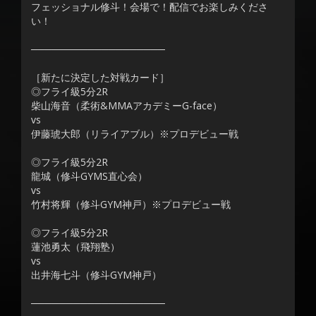
フェッショナル修斗！会場で！配信でお楽しみくださ
い！
───────────────────
［新たに決定した対戦カード］
◎フライ級5分2R
柴山海音（柔術&MMAアカデミーG-face）
vs
伊藤琥大郎（リライアブル）※プロデビュー戦
◎フライ級5分2R
龍城（修斗GYMS直心会）
vs
竹村将輝（修斗GYM神戸）※プロデビュー戦
◎フライ級5分2R
蓮池勇太（飛翔塾）
vs
出井海七斗（修斗GYM神戸）
───────────────────