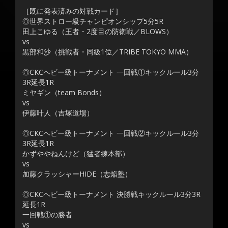
［既に発表済みの対戦カード］
◎世界ストロー級チャンピオンシップ5分5R
田上こゆる（王者・2度目の防衛戦／BLOWS）
vs
黒部和沙（挑戦者・同級1位／TRIBE TOKYO MMA）
◎CKCヘビー級トーナメント 一回戦①キックルール3分
3R延長1R
ミヤギン（team Bonds）
vs
伊藤叶人（吉塚道場）
◎CKCヘビー級トーナメント 一回戦②キックルール3分
3R延長1R
かずややねんけど（猛者練本部）
vs
加藤クラッシャーHIDE（志焔塾）
◎CKCヘビー級トーナメント 決勝戦キックルール3分3R
延長1R
一回戦①の勝者
vs