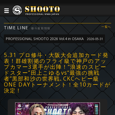
TIME LINE
一覧へ
修斗最新情報
PROFESSIONAL SHOOTO 2026 Vol.4 in OSAKA
2026-05-31
5.31 プロ修斗・大阪大会追加カード発
表！群雄割拠のフライ級で神戸のアッ
プカマー3選手が出陣！“浪速のスピー
ドスター”田上こゆるvs“最強の挑戦
者”黒部和沙の世界戦､CKCヘビー級
ONE DAYトーナメント！全10カードが
決定！