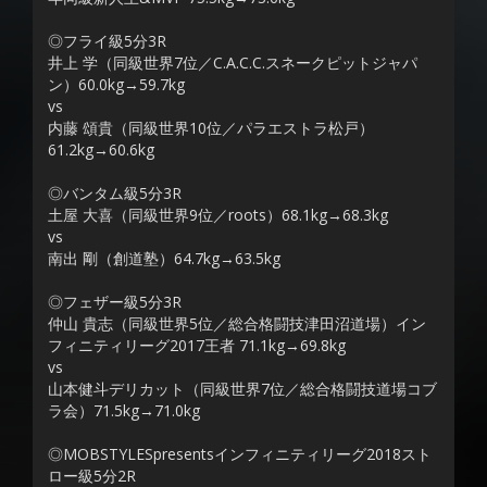
◎フライ級5分3R
井上 学（同級世界7位／C.A.C.C.スネークピットジャパ
ン）60.0kg→59.7kg
vs
内藤 頌貴（同級世界10位／パラエストラ松戸）
61.2kg→60.6kg
◎バンタム級5分3R
土屋 大喜（同級世界9位／roots）68.1kg→68.3kg
vs
南出 剛（創道塾）64.7kg→63.5kg
◎フェザー級5分3R
仲山 貴志（同級世界5位／総合格闘技津田沼道場）イン
フィニティリーグ2017王者 71.1kg→69.8kg
vs
山本健斗デリカット（同級世界7位／総合格闘技道場コブ
ラ会）71.5kg→71.0kg
◎MOBSTYLESpresentsインフィニティリーグ2018スト
ロー級5分2R