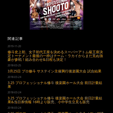
関連記事
2019-11-20
修斗史上初、女子初代王座を決めるスーパーアトム級王座決
定トーナメント最後の一枠はチーム・ラカイからまだ見ぬ強
豪が参戦！組み合わせ&日程も決定！
2018-03-25
3月25日 プロ修斗 サステイン主催興行後楽園大会 試合結果
2018-03-24
3.25 プロフェッショナル修斗 後楽園ホール大会 前日計量結
果
2018-03-24
3.25 プロフェッショナル修斗 後楽園ホール大会 前日計量結
果&当日券情報 16時より販売、小中学生立見も販売
2018-03-24