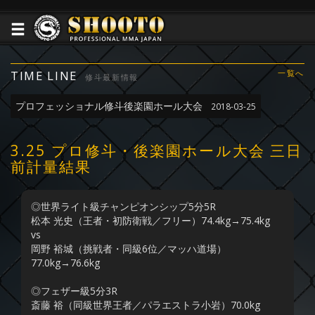
TIME LINE
一覧へ
修斗最新情報
プロフェッショナル修斗後楽園ホール大会
2018-03-25
3.25 プロ修斗・後楽園ホール大会 三日
前計量結果
◎世界ライト級チャンピオンシップ5分5R
松本 光史（王者・初防衛戦／フリー）74.4kg→75.4kg
vs
岡野 裕城（挑戦者・同級6位／マッハ道場）
77.0kg→76.6kg
◎フェザー級5分3R
斎藤 裕（同級世界王者／パラエストラ小岩）70.0kg