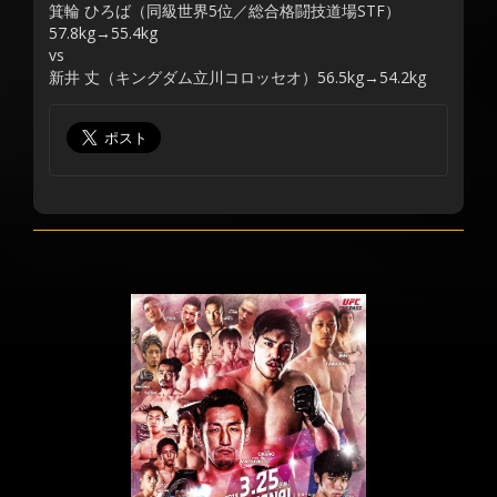
箕輪 ひろば（同級世界5位／総合格闘技道場STF）
57.8kg→55.4kg
vs
新井 丈（キングダム立川コロッセオ）56.5kg→54.2kg