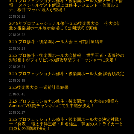
3.25 プロフェッショナル修斗・後楽園ホール大会メディア情
報 スペシャルゲスト解説には修斗レジェンド・佐藤ルミ
ナ、桜井“マッハ”速人が登場！
2018-03-22
2018年プロフェッショナル修斗 3.25後楽園大会 今大会計
量を後楽園ホール展示会場にて公開形式で実施！
2018-03-22
3.25 プロ修斗・後楽園ホール大会 三日前計量結果
2018-03-21
3.25 プロ修斗・後楽園ホール大会情報 世界王者・斎藤裕の
対戦相手がフィリピンの超攻撃型フィニッシャーに決定！
2018-03-21
3.25 プロフェッショナル修斗・後楽園ホール大会 試合順決定
2018-03-18
3.25後楽園大会 一週前計量結果
2018-03-16
3.25 プロフェッショナル修斗・後楽園ホール大会の模様を
AbemaTV格闘チャンネルにて生中継が決定！
2018-02-27
3.25 プロフェッショナル修斗・後楽園ホール大会決定対戦カ
ード発表 環太平洋王者・川名雄生、韓国のストライカーと
自身初の国際戦決定！