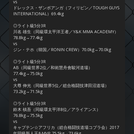
vs
ドレックス・ザンボアンガ（フィリピン／TOUGH GUYS
INTERNATIONAL）69.4kg
◎ライト級5分3R
川名 雄生（同級環太平洋王者／Y&K MMA ACADEMY）
78.8kg→77.4kg
vs
ジン・テホ（韓国／RONIN CREW）70.0kg→70.0kg
◎ライト級5分3R
AB（同級世界2位／和術慧舟會駿河道場）
77.4kg→75.0kg
vs
大尊 伸光（同級世界5位／総合格闘技津田沼道場）
73.2kg→71.5kg
◎ライト級5分3R
鈴木 槙吾（同級環太平洋8位／アライアンス）
76.8kg→75.5kg
vs
キャプテン☆アフリカ（総合格闘技道場コブラ会）2017
年同級新人王&MVP 75.5kg→73.6kg