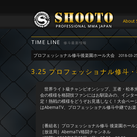
About 
TIME LINE
修斗最新情報
プロフェッショナル修斗後楽園ホール大会
2018-03-2
3.25 プロフェッショナル修斗
世界ライト級チャンピオンシップ、王者・松本光
会の模様を格闘技ファンにはお馴染みの、インターネ
定！熱戦の模様をどうぞお見逃しなく！大会ページ
はAbemaTV、プロフェッショナル修斗中継でお
［番組名］プロフェッショナル修斗 後楽園ホール大会 2
［放送局］AbemaTV格闘チャンネル