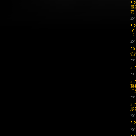
3
量
売
201
3
ィ
ド
201
2
会
201
3
201
3
藤
に
201
3
順
201
3
201