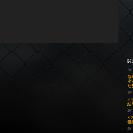
関
201
修
座
だ
201
3
結
201
3
量
201