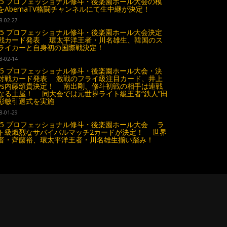
.25 プロフェッショナル修斗・後楽園ホール大会の模
をAbemaTV格闘チャンネルにて生中継が決定！
8-02-27
.25 プロフェッショナル修斗・後楽園ホール大会決定
戦カード発表 環太平洋王者・川名雄生、韓国のス
ライカーと自身初の国際戦決定！
8-02-14
.25 プロフェッショナル修斗・後楽園ホール大会・決
対戦カード発表 激戦のフライ級注目カード、井上
vs内藤頌貴決定！ 南出剛、修斗初戦の相手は連戦
なる土屋！ 同大会では元世界ライト級王者“鉄人”田
彰敏引退式を実施
8-01-29
.25 プロフェッショナル修斗・後楽園ホール大会 ラ
ト級熾烈なサバイバルマッチ2カードが決定！ 世界
者・齊藤裕、環太平洋王者・川名雄生揃い踏み！