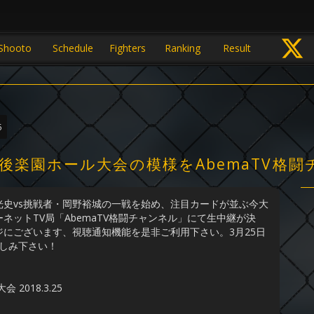
Shooto
Schedule
Fighters
Ranking
Result
5
・後楽園ホール大会の模様をAbemaTV格
史vs挑戦者・岡野裕城の一戦を始め、注目カードが並ぶ今大
ットTV局「AbemaTV格闘チャンネル」にて生中継が決
にございます、視聴通知機能を是非ご利用下さい。3月25日
楽しみ下さい！
018.3.25