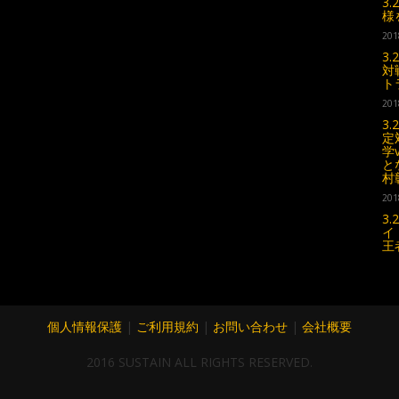
3
様
201
3
対
ト
201
3
定
学
と
村
201
3
イ
王
個人情報保護
|
ご利用規約
|
お問い合わせ
|
会社概要
2016 SUSTAIN ALL RIGHTS RESERVED.