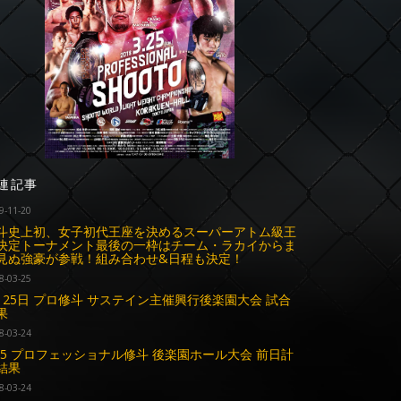
連記事
9-11-20
斗史上初、女子初代王座を決めるスーパーアトム級王
決定トーナメント最後の一枠はチーム・ラカイからま
見ぬ強豪が参戦！組み合わせ&日程も決定！
8-03-25
月25日 プロ修斗 サステイン主催興行後楽園大会 試合
果
8-03-24
.25 プロフェッショナル修斗 後楽園ホール大会 前日計
結果
8-03-24