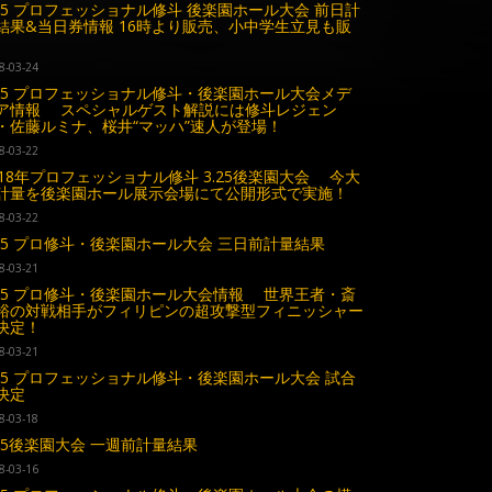
.25 プロフェッショナル修斗 後楽園ホール大会 前日計
結果&当日券情報 16時より販売、小中学生立見も販
8-03-24
.25 プロフェッショナル修斗・後楽園ホール大会メデ
ア情報 スペシャルゲスト解説には修斗レジェン
・佐藤ルミナ、桜井“マッハ”速人が登場！
8-03-22
018年プロフェッショナル修斗 3.25後楽園大会 今大
計量を後楽園ホール展示会場にて公開形式で実施！
8-03-22
.25 プロ修斗・後楽園ホール大会 三日前計量結果
8-03-21
.25 プロ修斗・後楽園ホール大会情報 世界王者・斎
裕の対戦相手がフィリピンの超攻撃型フィニッシャー
決定！
8-03-21
.25 プロフェッショナル修斗・後楽園ホール大会 試合
決定
8-03-18
.25後楽園大会 一週前計量結果
8-03-16