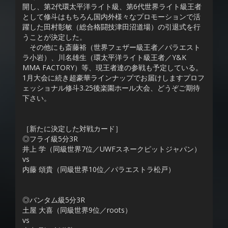
開し、第2代環太平洋ライト級、第6代世界ライト級王者
として修斗はもちろん国内外様々なプロモーションで活
躍した田村彰敏（総合格闘技津田沼道場）の引退式を行
うことが決定した。
その他にも斎藤裕（世界フェザー級王者／パラエスト
ラ小岩）、川名雄生（環太平洋ライト級王者／Y&K
MMA FACTORY）等、現王者達の参戦も予定している。
1月大会に続き超豪華ラインナップでお届けしますプロフ
ェッショナル修斗3.25後楽園ホール大会、どうぞご期待
下さい。
［新たに決定した対戦カード］
◎フライ級5分3R
井上 学（同級世界7位／UWFスネークピットジャパン）
vs
内藤 頌貴（同級世界10位／パラエストラ松戸）
◎バンタム級5分3R
土屋 大喜（同級世界9位／roots）
vs