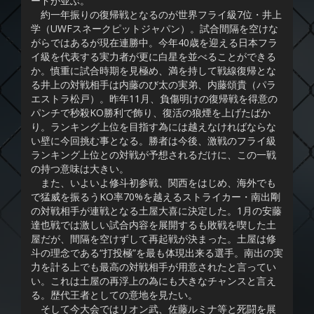
ードが並ぶ。
約一年振りの復帰戦となるのが世界フライ級7位・井上
学（UWFスネークピットジャパン）。試合間隔を空けな
がらではあるが現在連勝中。今年40歳を迎える日本フラ
イ級を代表する実力者が更に白星を並べることができる
か。慎重に試合時期を見極め、満を持して戦線復帰とな
る井上の対戦相手は内藤のび太の実弟、内藤頌貴（パラ
エストラ松戸）。昨年11月、負傷明けの復帰戦を得意の
パンチで秒殺KO勝利で飾り、復活の狼煙を上げたばか
り。ランキング上位を目指す為には越えなければならな
い壁に今回挑む事となる。勝者は今後、激戦のフライ級
ランキング上位との対戦が予想されるだけに、この一戦
の持つ意味は大きい。
また、いよいよ修斗初参戦、関西をはじめ、海外でも
で猛威を振るうKO率70%を越えるストライカー・南出剛
の対戦相手が連戦となる土屋大喜に決定した。1月の安藤
達也戦では激しい試合内容を展開するも敗戦を喫した土
屋だが、間隔を空けずして再起戦が決まった。土屋は修
斗の理念である“打投極”を最も体現出来る選手。南出の実
力を計る上でも最高の対戦相手が用意されたと言ってい
い。これは土屋の再浮上の為にも大きなチャンスと言え
る。歴代王者としての意地を見たい。
そして今大会ではリオン武、佐藤ルミナ等と死闘を展