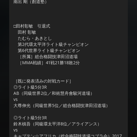
南出 剛（創道塾）
□田村彰敏 引退式
田村 彰敏
たむら・あきとし
第2代環太平洋ライト級チャンピオン
第6代世界ライト級チャンピオン
［所属］総合格闘技津田沼道場
［MMA戦績］41戦21勝18敗2分
［既に発表済みの対戦カード］
◎ライト級5分3R
AB（同級世界2位／和術慧舟會駿河道場）
vs
大尊伸光（同級世界5位／総合格闘技津田沼道場）
◎ライト級5分3R
鈴木槙吾（同級環太平洋8位／アライアンス）
vs
キャプテン☆アフリカ（総合格闘技道場コブラ会）2017