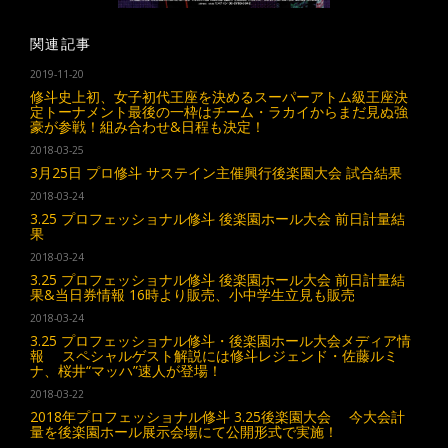
関連記事
2019-11-20
修斗史上初、女子初代王座を決めるスーパーアトム級王座決
定トーナメント最後の一枠はチーム・ラカイからまだ見ぬ強
豪が参戦！組み合わせ&日程も決定！
2018-03-25
3月25日 プロ修斗 サステイン主催興行後楽園大会 試合結果
2018-03-24
3.25 プロフェッショナル修斗 後楽園ホール大会 前日計量結
果
2018-03-24
3.25 プロフェッショナル修斗 後楽園ホール大会 前日計量結
果&当日券情報 16時より販売、小中学生立見も販売
2018-03-24
3.25 プロフェッショナル修斗・後楽園ホール大会メディア情
報 スペシャルゲスト解説には修斗レジェンド・佐藤ルミ
ナ、桜井“マッハ”速人が登場！
2018-03-22
2018年プロフェッショナル修斗 3.25後楽園大会 今大会計
量を後楽園ホール展示会場にて公開形式で実施！