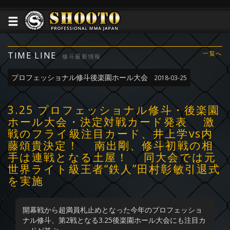
TIME LINE
一覧へ
修斗最新情報
プロフェッショナル修斗後楽園ホール大会
2018-03-25
3.25 プロフェッショナル修斗・後楽園
ホール大会・決定対戦カード発表 激
戦のフライ級注目カード、井上学vs内
藤頌貴決定！ 南出剛、修斗初戦の相
手は連戦となる土屋！ 同大会では元
世界ライト級王者“鉄人”田村彰敏引退式
を実施
開幕戦から超満員札止めとなった今年のプロフェッショ
ナル修斗、第2戦となる3.25後楽園ホール大会にも注目カ