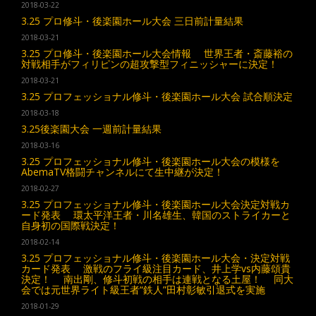
2018-03-22
3.25 プロ修斗・後楽園ホール大会 三日前計量結果
2018-03-21
3.25 プロ修斗・後楽園ホール大会情報 世界王者・斎藤裕の
対戦相手がフィリピンの超攻撃型フィニッシャーに決定！
2018-03-21
3.25 プロフェッショナル修斗・後楽園ホール大会 試合順決定
2018-03-18
3.25後楽園大会 一週前計量結果
2018-03-16
3.25 プロフェッショナル修斗・後楽園ホール大会の模様を
AbemaTV格闘チャンネルにて生中継が決定！
2018-02-27
3.25 プロフェッショナル修斗・後楽園ホール大会決定対戦カ
ード発表 環太平洋王者・川名雄生、韓国のストライカーと
自身初の国際戦決定！
2018-02-14
3.25 プロフェッショナル修斗・後楽園ホール大会・決定対戦
カード発表 激戦のフライ級注目カード、井上学vs内藤頌貴
決定！ 南出剛、修斗初戦の相手は連戦となる土屋！ 同大
会では元世界ライト級王者“鉄人”田村彰敏引退式を実施
2018-01-29