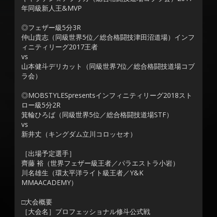
年同級新人王&MVP
◎フェザー級5分3R
仲山貴志（同級世界5位／総合格闘技津田沼道場）インフ
ィニティリーグ2017王者
vs
山本健斗デリカット（同級世界7位／総合格闘技道場コブ
ラ会）
◎MOBSTYLESpresentsインフィニティリーグ2018スト
ロー級5分2R
箕輪ひろば（同級世界5位／総合格闘技道場STF）
vs
新井丈（キングダム立川コロッセオ）
［出場予定選手］
齊藤 裕（世界フェザー級王者／パラエストラ小岩）
川名雄生（環太平洋ライト級王者／Y&K
MMAACADEMY）
□大会概要
［大会名］プロフェッショナル修斗公式戦