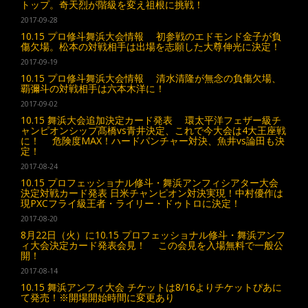
トップ。奇天烈が階級を変え祖根に挑戦！
2017-09-28
10.15 プロ修斗舞浜大会情報 初参戦のエドモンド金子が負
傷欠場。松本の対戦相手は出場を志願した大尊伸光に決定！
2017-09-19
10.15 プロ修斗舞浜大会情報 清水清隆が無念の負傷欠場、
覇彌斗の対戦相手は六本木洋に！
2017-09-02
10.15 舞浜大会追加決定カード発表 環太平洋フェザー級チ
ャンピオンシップ髙橋vs青井決定、これで今大会は4大王座戦
に！ 危険度MAX！ハードパンチャー対決、魚井vs論田も決
定！
2017-08-24
10.15 プロフェッショナル修斗・舞浜アンフィシアター大会
決定対戦カード発表 日米チャンピオン対決実現！中村優作は
現PXCフライ級王者・ライリー・ドゥトロに決定！
2017-08-20
8月22日（火）に10.15 プロフェッショナル修斗・舞浜アンフ
ィ大会決定カード発表会見！ この会見を入場無料で一般公
開！
2017-08-14
10.15 舞浜アンフィ大会 チケットは8/16よりチケットぴあに
て発売！※開場開始時間に変更あり