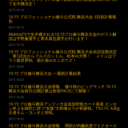
て生中継決定！
2017-10-13
10.15 プロフェッショナル修斗公式戦 舞浜大会 3日前計量報
告
2017-10-13
AbemaTVで生中継される10.15プロ修斗舞浜大会のゲスト解
説は宇野薫選手と青木真也選手が行います！
2017-10-10
10.15 プロフェッショナル修斗公式戦 舞浜大会全試合順決定
第1試合からフルスロットル、松本vs大尊！ メインはフ
ライ級世界戦、扇久保vsオニボウズ！
2017-10-09
10.15 プロ修斗舞浜大会 一週前計量結果
2017-10-07
10.15 プロ修斗舞浜大会情報 修斗秋のビッグマッチ 10.15
舞浜大会前日公開計量は新宿FACEにて開催！
2017-10-05
10.15 プロ修斗舞浜アンフィ大会追加対戦カード発表 エンセ
ン井上を師匠に持つ“女版”大和魂セラが初参戦。TSG FC-62kg
王者キム・ヨンギと対戦。
2017-10-03
10.15 プロ修斗舞浜大会情報 岡田が内臓疾患でドクタース