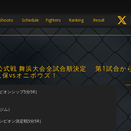
Shooto
Schedule
Fighters
Ranking
Result
斗公式戦 舞浜大会全試合順決定 第1試合か
保vsオニボウズ！
ピオンシップ5分5R］
）
ジム）
ンピオン決定戦5分5R］