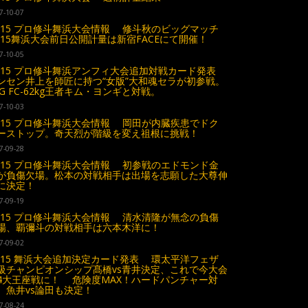
7-10-07
0.15 プロ修斗舞浜大会情報 修斗秋のビッグマッチ
0.15舞浜大会前日公開計量は新宿FACEにて開催！
7-10-05
0.15 プロ修斗舞浜アンフィ大会追加対戦カード発表
ンセン井上を師匠に持つ“女版”大和魂セラが初参戦。
SG FC-62kg王者キム・ヨンギと対戦。
7-10-03
0.15 プロ修斗舞浜大会情報 岡田が内臓疾患でドク
ーストップ。奇天烈が階級を変え祖根に挑戦！
7-09-28
0.15 プロ修斗舞浜大会情報 初参戦のエドモンド金
が負傷欠場。松本の対戦相手は出場を志願した大尊伸
に決定！
7-09-19
0.15 プロ修斗舞浜大会情報 清水清隆が無念の負傷
場、覇彌斗の対戦相手は六本木洋に！
7-09-02
0.15 舞浜大会追加決定カード発表 環太平洋フェザ
級チャンピオンシップ髙橋vs青井決定、これで今大会
4大王座戦に！ 危険度MAX！ハードパンチャー対
、魚井vs論田も決定！
7-08-24