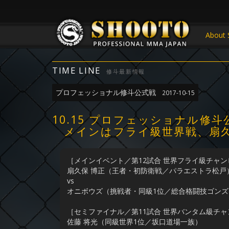
About 
TIME LINE
修斗最新情報
プロフェッショナル修斗公式戦
2017-10-15
10.15 プロフェッショナル修
メインはフライ級世界戦、扇久
［メインイベント／第12試合 世界フライ級チャン
扇久保 博正（王者・初防衛戦／パラエストラ松戸
vs
オニボウズ（挑戦者・同級1位／総合格闘技ゴンズ
［セミファイナル／第11試合 世界バンタム級チャ
佐藤 将光（同級世界1位／坂口道場一族）