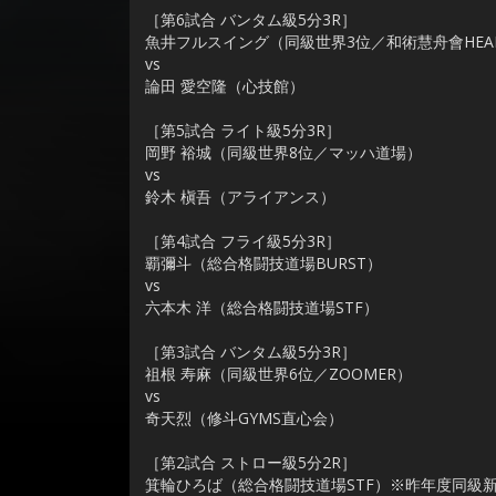
［第6試合 バンタム級5分3R］
魚井フルスイング（同級世界3位／和術慧舟會HEAR
vs
論田 愛空隆（心技館）
［第5試合 ライト級5分3R］
岡野 裕城（同級世界8位／マッハ道場）
vs
鈴木 槇吾（アライアンス）
［第4試合 フライ級5分3R］
覇彌斗（総合格闘技道場BURST）
vs
六本木 洋（総合格闘技道場STF）
［第3試合 バンタム級5分3R］
祖根 寿麻（同級世界6位／ZOOMER）
vs
奇天烈（修斗GYMS直心会）
［第2試合 ストロー級5分2R］
箕輪ひろば（総合格闘技道場STF）※昨年度同級新