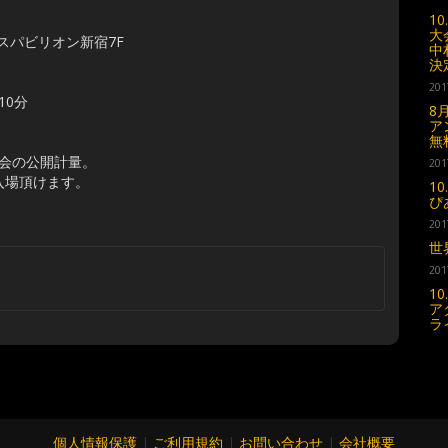
1
大
スパビリオン新宿7F
中
決
201
10分
8
ア
無
大会の公開計量。
201
ご入場頂けます。
1
ぴ
201
世
201
1
ア
ラ
個人情報保護
|
ご利用規約
|
お問い合わせ
|
会社概要