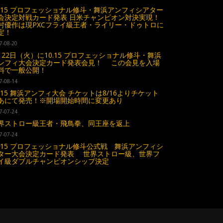
0.15 プロフェッショナル修斗・舞浜アンフィシアター
会決定対戦カード発表 日米チャンピオン対決実現！
村優作は現PXCフライ級王者・ライリー・ドゥトロに
定！
7-08-20
月22日（火）に10.15 プロフェッショナル修斗・舞浜
ンフィ大会決定カード発表会見！ この会見を入場
料で一般公開！
7-08-14
0.15 舞浜アンフィ大会 チケットは8/16よりチケット
あにて発売！※開場開始時間に変更あり
7-07-24
界ストロー級王者・飛鳥拳、同王座を返上
7-07-24
0.15 プロフェッショナル修斗公式戦 舞浜アンフィシ
ター大会決定カード発表 世界ストロー級、世界フ
イ級ダブルチャンピオンシップ決定