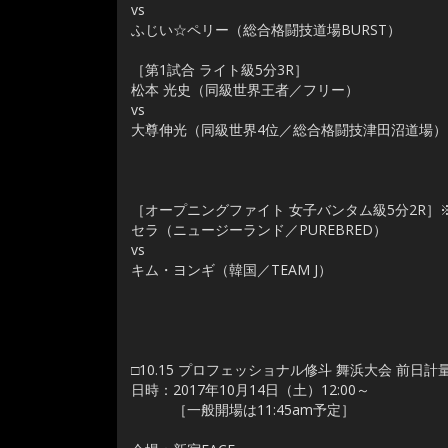
vs
ふじい☆ペリー（総合格闘技道場BURST）
［第1試合 ライト級5分3R］
松本 光史（同級世界王者／フリー）
vs
大尊伸光（同級世界4位／総合格闘技津田沼道場）
［オープニングファイト 女子バンタム級5分2R］※1
セラ（ニュージーランド／PUREBRED）
vs
キム・ヨンギ（韓国／TEAM J）
□10.15 プロフェッショナル修斗 舞浜大会 前日計
日時：2017年10月14日（土）12:00～
［一般開場は11:45am予定］