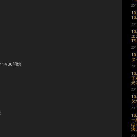
201
1
1
201
1
エ
T
201
1
タ
4:30開始
201
1
子
光
201
1
欠
201
量
1
ー
は
決
201