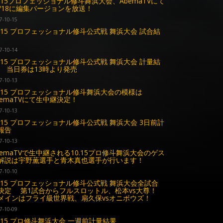
0.15プロフェッショナル修斗舞浜大会、AbemaTVにて
0/18に編集バージョンを放送！
7-10-15
0.15 プロフェッショナル修斗公式戦 舞浜大会 試合結
7-10-14
0.15 プロフェッショナル修斗公式戦 舞浜大会 計量結
 当日券は13時より発売
7-10-13
0.15 プロフェッショナル修斗舞浜大会の模様は
bemaTVにて生中継決定！
7-10-13
0.15 プロフェッショナル修斗公式戦 舞浜大会 3日前計
報告
7-10-13
bemaTVで生中継される10.15プロ修斗舞浜大会のゲス
解説は宇野薫選手と青木真也選手が行います！
7-10-10
0.15 プロフェッショナル修斗公式戦 舞浜大会全試合
決定 第1試合からフルスロットル、松本vs大尊！
インはフライ級世界戦、扇久保vsオニボウズ！
7-10-09
0.15 プロ修斗舞浜大会 一週前計量結果