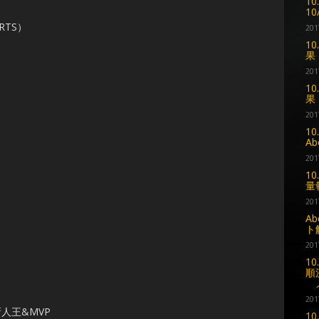
1
1
TS）
201
1
果
201
1
果
201
1
A
201
1
量
201
A
ト
201
1
順
メ
201
人王&MVP
1