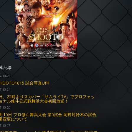
連記事
7-10-25
HOOTO1015 試合写真UP!!
7-10-24
日、22時よりスカパー「サムライTV」でプロフェッ
ョナル修斗公式戦舞浜大会初回放送！
7-10-20
0月15日 プロ修斗舞浜大会 第5試合 岡野対鈴木の試合
果変更について
7-10-17