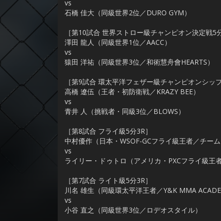
vs
石橋 佳大（同級世界2位／DURO GYM）
［第10試合 世界ストロー級チャンピオン決定戦5分
澤田 龍人（同級世界1位／AACC）
vs
猿田 洋祐（同級世界3位／和術慧舟會HEARTS）
［第9試合 環太平洋フェザー級チャンピオンシップ
高橋 遼伍（王者・初防衛戦／KRAZY BEE）
vs
青井 人（挑戦者・同級3位／BLOWS）
［第8試合 フライ級5分3R］
中村優作（日本・WSOF-GCフライ級王者／チー
vs
ライリー・ドゥトロ（アメリカ・PXCフライ級王者／I&I
［第7試合 ライト級5分3R］
川名 雄生（同級環太平洋王者／Y&K MMA ACAD
vs
小谷 直之（同級世界3位／ロデオスタイル）