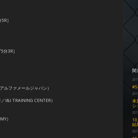
5R］
5分3R］
関
201
#S
ムアルファメールジャパン）
201
 TRAINING CENTER）
本
シ
201
EMY）
1
結
201