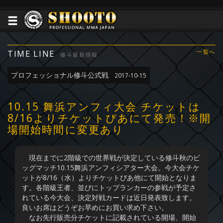
TIME LINE
一覧へ
修斗最新情報
プロフェッショナル修斗公式戦
2017-10-15
10.15 舞浜アンフィ大会 チケットは
8/16よりチケットぴあにて発売！※開
場開始時間に変更あり
現在までに2階級での世界戦が決定している修斗秋のビ
ッグマッチ10.15舞浜アンフィシアター大会。今大会チケ
ットが8/16（水）よりチケットぴあ他にて開始となりま
す。各階級王者、並びにトップランカーの参戦が予定さ
れている今大会、決定対戦カードは近日発表致します。
良いお席はどうぞお早めにお買い求め下さい。
なお先行販売分チケットに記載されている開場、開始