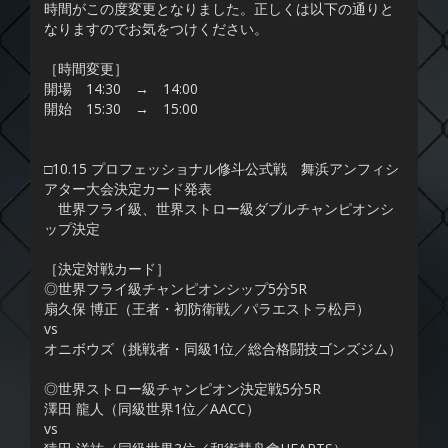
時間がこの度変更となりました。正しくは以下の通りと
なりますのでお気をつけください。
［時間変更］
開場 14:30 → 14:00
開始 15:30 → 15:00
□10.15 プロフェッショナル修斗公式戦 舞浜アンフィシ
アター大会決定カード発表
世界フライ級、世界ストロー級ダブルチャンピオンシ
ップ決定
［決定対戦カード］
◎世界フライ級チャンピオンシップ5分5R
扇久保 博正（王者・初防衛戦／パラエストラ松戸）
vs
オニボウズ（挑戦者・同級1位／総合格闘技ゴンズジム）
◎世界ストロー級チャンピオン決定戦5分5R
澤田 龍人（同級世界1位／AACC）
vs