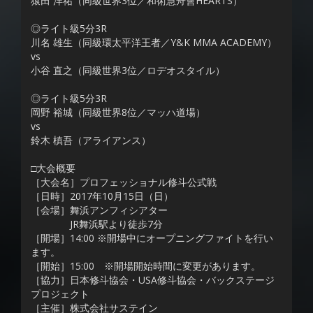
猿田 洋祐（同級世界3位／和術慧舟會HEARTS）
◎ライト級5分3R
川名 雄生（同級環太平洋王者／Y&K MMA ACADEMY）
vs
小谷 直之（同級世界3位／ロデオスタイル）
◎ライト級5分3R
岡野 裕城（同級世界8位／マッハ道場）
vs
鈴木 槙吾（アライアンス）
□大会概要
［大会名］プロフェッショナル修斗公式戦
［日時］2017年10月15日（日）
［会場］舞浜アンフィシアター
JR舞浜駅より徒歩7分
［開場］14:00 ※開場中にオープニングファイトを行い
ます。
［開始］15:00 ※開場開始時間に変更があります。
［協力］日本修斗協会・USA修斗協会・バックステージ
プロジェクト
［主催］株式会社サステイン