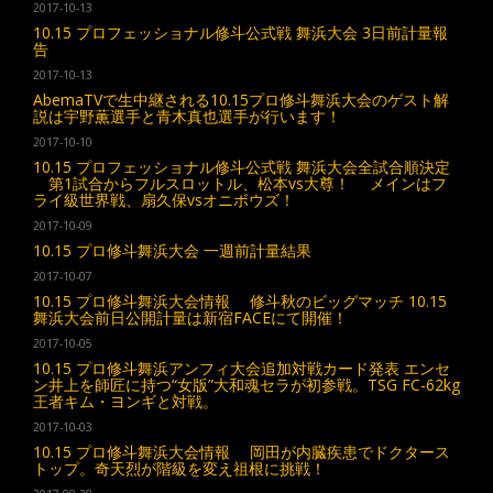
2017-10-13
10.15 プロフェッショナル修斗公式戦 舞浜大会 3日前計量報
告
2017-10-13
AbemaTVで生中継される10.15プロ修斗舞浜大会のゲスト解
説は宇野薫選手と青木真也選手が行います！
2017-10-10
10.15 プロフェッショナル修斗公式戦 舞浜大会全試合順決定
第1試合からフルスロットル、松本vs大尊！ メインはフ
ライ級世界戦、扇久保vsオニボウズ！
2017-10-09
10.15 プロ修斗舞浜大会 一週前計量結果
2017-10-07
10.15 プロ修斗舞浜大会情報 修斗秋のビッグマッチ 10.15
舞浜大会前日公開計量は新宿FACEにて開催！
2017-10-05
10.15 プロ修斗舞浜アンフィ大会追加対戦カード発表 エンセ
ン井上を師匠に持つ“女版”大和魂セラが初参戦。TSG FC-62kg
王者キム・ヨンギと対戦。
2017-10-03
10.15 プロ修斗舞浜大会情報 岡田が内臓疾患でドクタース
トップ。奇天烈が階級を変え祖根に挑戦！