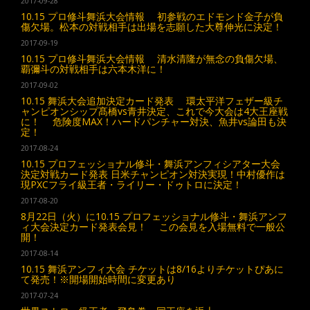
2017-09-28
10.15 プロ修斗舞浜大会情報 初参戦のエドモンド金子が負
傷欠場。松本の対戦相手は出場を志願した大尊伸光に決定！
2017-09-19
10.15 プロ修斗舞浜大会情報 清水清隆が無念の負傷欠場、
覇彌斗の対戦相手は六本木洋に！
2017-09-02
10.15 舞浜大会追加決定カード発表 環太平洋フェザー級チ
ャンピオンシップ髙橋vs青井決定、これで今大会は4大王座戦
に！ 危険度MAX！ハードパンチャー対決、魚井vs論田も決
定！
2017-08-24
10.15 プロフェッショナル修斗・舞浜アンフィシアター大会
決定対戦カード発表 日米チャンピオン対決実現！中村優作は
現PXCフライ級王者・ライリー・ドゥトロに決定！
2017-08-20
8月22日（火）に10.15 プロフェッショナル修斗・舞浜アンフ
ィ大会決定カード発表会見！ この会見を入場無料で一般公
開！
2017-08-14
10.15 舞浜アンフィ大会 チケットは8/16よりチケットぴあに
て発売！※開場開始時間に変更あり
2017-07-24