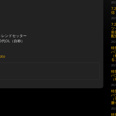
202
7
信
202
7
ツ
前
トレンドセッター
配
0代OL（自称）
202
特
バ
（
oto
る
202
特
バ
（
202
特
バ
（
勝
202
特