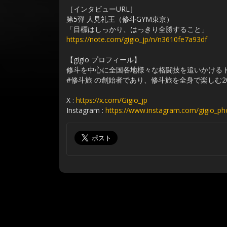
［インタビューURL］
第5弾 人見礼王（修斗GYM東京）
「目標はしっかり、はっきり全勝すること」
https://note.com/gigio_jp/n/n3610fe7a93df
【gigio プロフィール】
修斗を中心に全国各地様々な格闘技を追いかける
#修斗旅 の創始者であり、修斗旅を全身で楽しむ2
X :
https://x.com/Gigio_jp
Instagram :
https://www.instagram.com/gigio_ph