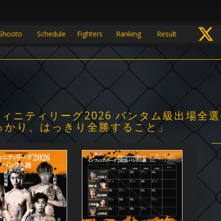
Shooto
Schedule
Fighters
Ranking
Result
ンフィニティリーグ2026 バンタム級出場全
っかり、はっきり全勝すること」