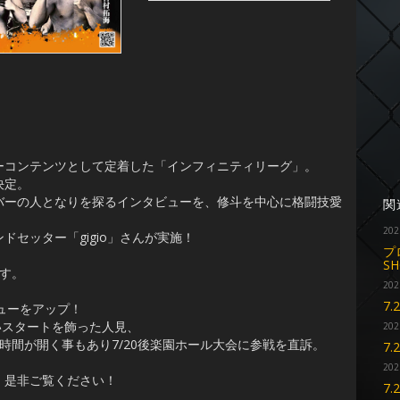
ーコンテンツとして定着した「インフィニティリーグ」。
決定。
バーの人となりを探るインタビューを、修斗を中心に格闘技愛
関
202
セッター「gigio」さんが実施！
プ
SH
す。
202
7
ビューをアップ！
いスタートを飾った人見、
202
時間が開く事もあり7/20後楽園ホール大会に参戦を直訴。
7
202
。是非ご覧ください！
7