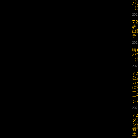
バ
（
202
7
表
出
ラ
202
特
バ
（
202
7
公式
カ
に
ー
ー
ン
202
7
ダ
ン
者
王