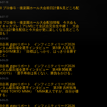
6-07-18
.20 プロ修斗・後楽園ホール大会前日計量&見どころ配
6-07-17
.20 プロ修斗・後楽園ホール大会配信情報 今大会も
イキャスプレミアLIVEにて全試合完全生中継！ 大会
日には計量生配信と今大会が更に楽しくなる見どころ
信も！
6-06-30
別企画 gigioリポート インフィニティリーグ2026
ンタム級出場全選手インタビュー 第5弾 人見礼王
修斗GYM東京）「目標はしっかり、はっきり全勝す
こと」
6-06-29
別企画 gigioリポート インフィニティリーグ2026
ンタム級出場全選手インタビュー 第4弾 関根累
ROOTS）「選手寿命は長くない、勝負をかける」
6-06-26
別企画 gigioリポート インフィニティリーグ2026
ンタム級出場全選手インタビュー 第3弾 吉村拓海
TRIBE TOKYO MMA）「MMA素人ですが、自分が優
する」
6-06-25
別企画 gigioリポート インフィニティリーグ2026