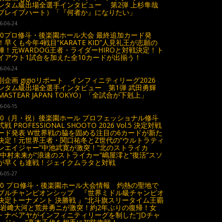
ンタム級出場全選手インタビュー 第2弾 上杉隼哉
ブレイブハート）「『何者か』になりたい」
6-06-24
.20プロ修斗・後楽園ホール大会 最終追加カード発
！早くも今年4戦目“KARATE KID”人見礼王が志願の
陣！元WARDOG王者・ライダーHIROと対戦決定！ト
イアウト1試合を加えた全10カードが出揃う！
6-06-24
別企画 gigioリポート インフィニティリーグ2026
ンタム級出場全選手インタビュー 第1弾 武田勇輝
MASTEAR JAPAN TOKYO）「全試合が下剋上」
6-06-15
.20（月・祝）後楽園ホール プロフェッショナル修斗
戦 PROFESSIONAL SHOOTO 2026 Vol.5 決定対戦
ード発表 W世界戦の脇を固める注目の6カードが新た
決定！元世界王者・関口祐冬とZ世代の“ウルトラティ
ンエイジャー”中池武寛が激突！“北のストライカ
”中村未来が“浪速のストライカー”嶋屋澪と“復活”スソ
が早くも連戦！ジェイクムラタと対戦
6-05-27
.20 プロ修斗・後楽園ホール大会情報 灼熱の聖地で
ブルチャンピオンシップ 『世界ミドル級チャンピオ
決定トーナメント 決勝戦 』“北斗旗スリータイム王覇
”岩﨑大河と荒井勇ニが激突！約2年ぶりの復帰！女
・ナベアヤがインフィニティリーグを制した“JDチャ