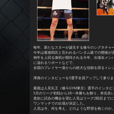
毎年、新たなスターが誕生する修斗のシグネチャ
今年は最激戦区と言われるバンタム級での開催が
例年を上回る激戦が期待される今年、出場全メン
に溢れるリポートなどで、
全国のプレイヤー達からの絶大な信頼を得るトレンド
渾身のインタビューを5選手全員アップして参りま
最後は人見礼王（修斗GYM東京）選手のインタ
5月のリーグ初戦から2R一本勝ちを飾り、幸先良
貪欲に試合の機会を望む人見はリーグ2戦目までに
ワンマッチでの出場が決定した。
人見は今、何を考え、どのような野望を抱くのか