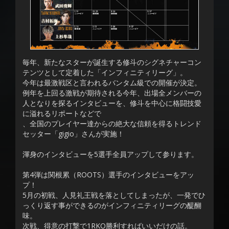
毎年、新たなスターが誕生する修斗のシグネチャーコン
テンツとして定着した「インフィニティリーグ」。
今年は最激戦区と言われるバンタム級での開催が決定。
例年を上回る激戦が期待される今年、出場全メンバーの
人となりを探るインタビューを、修斗を中心に格闘技愛
に溢れるリポートなどで
、全国のプレイヤー達からの絶大な信頼を得るトレンド
セッター「gigio」さんが実施！
渾身のインタビューを5選手全員アップして参ります。
第4弾は関根累（ROOTS）選手のインタビューをアッ
プ！
5月の初戦、人見礼王戦を落としてしまったが、一発でひ
っくり返す事ができるのがインフィニティリーグの醍醐
味。
次戦、得意の打撃で1RKO勝利すればいいだけの話。