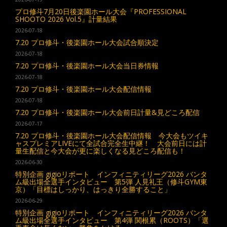
プロ修斗7月20日後楽園ホール大会『PROFESSIONAL
SHOOTO 2026 Vol.5』計量結果
2026-07-18
7.20 プロ修斗・後楽園ホール大会試合順決定
2026-07-18
7.20 プロ修斗・後楽園ホール大会当日券情報
2026-07-18
7.20 プロ修斗・後楽園ホール大会配信情報
2026-07-18
7.20 プロ修斗・後楽園ホール大会前日計量&見どころ配信
2026-07-17
7.20 プロ修斗・後楽園ホール大会配信情報 今大会もツイキ
ャスプレミアLIVEにて全試合完全生中継！ 大会前日には計
量生配信と今大会が更に楽しくなる見どころ配信も！
2026-06-30
特別企画 gigioリポート インフィニティリーグ2026 バンタ
ム級出場全選手インタビュー 第5弾 人見礼王（修斗GYM東
京）「目標はしっかり、はっきり全勝すること」
2026-06-29
特別企画 gigioリポート インフィニティリーグ2026 バンタ
ム級出場全選手インタビュー 第4弾 関根累（ROOTS）「選