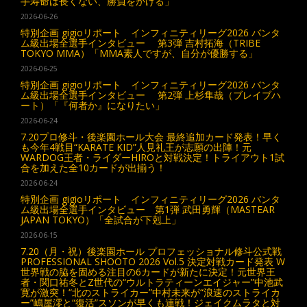
手寿命は長くない、勝負をかける」
2026-06-26
特別企画 gigioリポート インフィニティリーグ2026 バンタ
ム級出場全選手インタビュー 第3弾 吉村拓海（TRIBE
TOKYO MMA）「MMA素人ですが、自分が優勝する」
2026-06-25
特別企画 gigioリポート インフィニティリーグ2026 バンタ
ム級出場全選手インタビュー 第2弾 上杉隼哉（ブレイブハ
ート）「『何者か』になりたい」
2026-06-24
7.20プロ修斗・後楽園ホール大会 最終追加カード発表！早く
も今年4戦目“KARATE KID”人見礼王が志願の出陣！元
WARDOG王者・ライダーHIROと対戦決定！トライアウト1試
合を加えた全10カードが出揃う！
2026-06-24
特別企画 gigioリポート インフィニティリーグ2026 バンタ
ム級出場全選手インタビュー 第1弾 武田勇輝（MASTEAR
JAPAN TOKYO）「全試合が下剋上」
2026-06-15
7.20（月・祝）後楽園ホール プロフェッショナル修斗公式戦
PROFESSIONAL SHOOTO 2026 Vol.5 決定対戦カード発表 W
世界戦の脇を固める注目の6カードが新たに決定！元世界王
者・関口祐冬とZ世代の“ウルトラティーンエイジャー”中池武
寛が激突！“北のストライカー”中村未来が“浪速のストライカ
ー”嶋屋澪と“復活”スソンが早くも連戦！ジェイクムラタと対