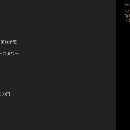
202
5
修
ト
を実施予定
ースタワー
,000円