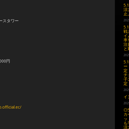
5
涼
止
ースタワー
202
5
戦
イ
率
注
と
202
,000円
5
ー
定
チ
子
定
202
イ
202
.official.ec/
◎
カ
ッ
も
涼