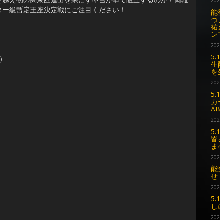
202
ター級暫定王座決定戦にご注目ください！
能
つ
祐
ン
202
5
）
生
を
202
5
カ
A
202
5
皆
ま
202
能
せ
202
5
し
202