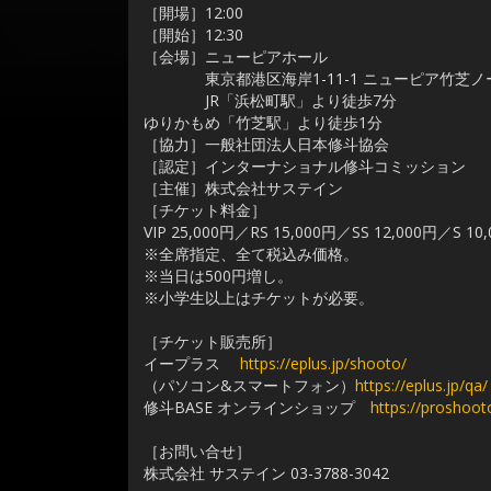
［開場］12:00
［開始］12:30
［会場］ニューピアホール
東京都港区海岸1-11-1 ニューピア竹芝ノ
JR「浜松町駅」より徒歩7分
ゆりかもめ「竹芝駅」より徒歩1分
［協力］一般社団法人日本修斗協会
［認定］インターナショナル修斗コミッション
［主催］株式会社サステイン
［チケット料金］
VIP 25,000円／RS 15,000円／SS 12,000円／S 10
※全席指定、全て税込み価格。
※当日は500円増し。
※小学生以上はチケットが必要。
［チケット販売所］
イープラス
https://eplus.jp/shooto/
（パソコン&スマートフォン）
https://eplus.jp/qa/
修斗BASE オンラインショップ
https://proshooto
［お問い合せ］
株式会社 サステイン 03-3788-3042