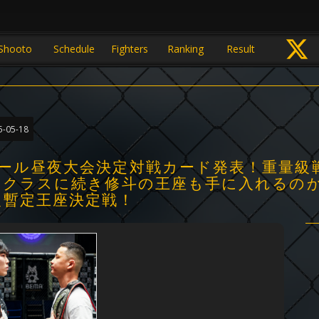
Shooto
Schedule
Fighters
Ranking
Result
5-05-18
アホール昼夜大会決定対戦カード発表！重量級
､パンクラスに続き修斗の王座も手に入れる
級暫定王座決定戦！