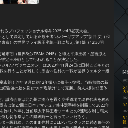
プロフェッショナル修斗2025 vol.3昼夜大会。
ントとして決定している正規王者“ネバーギブアップ”新井 丈（和
M東京）の世界フライ級王座統一戦に加え､第1部（12:30開
竜市朗（世界3位/TEAM ONE）と環太平洋王者・墨吉涼太
級暫定王座戦として行われることが決定した。
/ノヴァウニオン）は2023年11月24日に田村ヒビキとの
戦を行うことが難しく､墨吉vs住村の一戦が世界ウェルター級
関
202
竜市朗！昨年９月に約12年振りに修斗へ復帰。当時無敗の新
5
PAN）に経験値の差を見せつけ“塩漬け”して完勝。前人未到の3団体
大
202
。誠流会館は北九州に拠点を置く空手道場で現在代表を務め
5
吉は第27回全日本アマチュア修斗選手権を制覇して2022年
を飾り､昨年には前環太平洋王者ソーキとの2連戦を制し環太
202
を倒し切る拳はこの階級随一と言っていいだろう。
5
報
ー級戦線。このまま住村にDEEP､パンクラスに続き修斗の
を越え初の関東圏進出を果たす墨吉が拳で阻止するのか？両雄