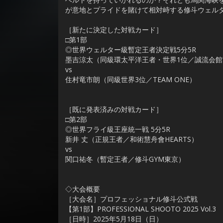
が意地とプライドを賭けて相対峙する修斗ウェル
［新たに決定した対戦カード］
□第1部
◎世界ウェルター級暫定王者決定戦5分5R
墨吉涼太（同級環太平洋王者・世界1位／誠流会館
vs
住村竜市朗（同級世界3位／TEAM ONE）
［既に発表済みの対戦カード］
□第2部
◎世界フライ級王座統一戦 5分5R
新井 丈（正規王者／和術慧舟會HEARTS）
vs
関口祐冬（暫定王者／修斗GYM東京）
◇大会概要
［大会名］プロフェッショナル修斗公式戦
【第1部】PROFESSIONAL SHOOTO 2025 Vol.3
［日時］2025年5月18日（日）