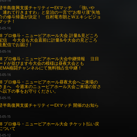
5-05-16
登半島復興支援チャリティーEXマッチ 「強いや
、連れて行きますわ」と皇治の一言で“お祭り漢”矢地
介の修斗帰還が決定！ 住村竜市朗とWエキシビジョ
マッチ！
5-05-16
.18 プロ修斗・ニューピアホール大会 計量&見どころ
配信 今大会も大会直前に計量&今大会の見どころ
生配信でお届け！
5-05-16
.18 プロ修斗・ニューピアホール大会中継情報 注目
ードが並びます今大会の模様は昼夜大会とも
BEMA格闘チャンネルにて無料独占生中継！
5-05-16
.18 プロ修斗・ニューピアホール昼夜大会へご来場の
さまへ 今週末のニューピアホール大会ご来場の皆さ
へ以下の事をお守りください。
5-05-15
登半島復興支援チャリティーEXマッチ 開催のお知ら
5-05-15
.18 プロ修斗・ニューピアホール大会 チケット払い戻
について
5-05-12