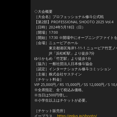
◇大会概要
［大会名］プロフェッショナル修斗公式戦
【第2部】PROFESSIONAL SHOOTO 2025 Vol.4
［日時］2024年5月18日（日）
［開場］17:00
［開始］17:30 ※開場中にオープニングファイト
［会場］ニューピアホール
東京都港区海岸1-11-1 ニューピア竹芝ノ
JR「浜松町駅」より徒歩7分
ゆりかもめ「竹芝駅」より徒歩1分
［協力］一般社団法人日本修斗協会
［認定］インターナショナル修斗コミッション
［主催］株式会社サステイン
［チケット料金］
VIP 25,000円／RS 15,000円／SS 12,000円／S 10
※全席指定、全て税込み価格。
※当日は500円増し。
※小学生以上はチケットが必要。
［チケット販売所］
イープラス
https://eplus.jp/shooto/