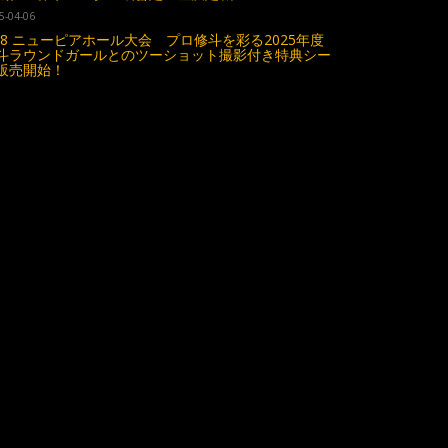
5-04-06
.18 ニューピアホール大会 プロ修斗を彩る2025年度
斗ラウンドガールとのツーショット撮影付き特典シー
販売開始！