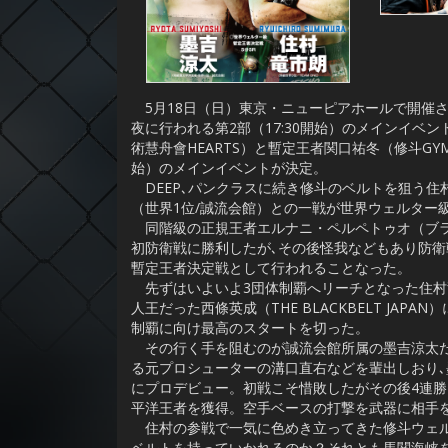
5月18日（日）東京・ニューピアホールで開催される
夜に行われる第2部（17:30開始）のメインイベ
術慧舟會HEARTS）と暫定王者関口祐冬（修斗GY
始）のメインイベントが決定。
DEEP､パンクラスに続き修斗のベルトを狙う住村
（世界1位/誠流会館）との一戦が世界ウェルター
同階級の正規王者エルナニ・ペルペトゥオ（ブラジル
初防衛戦に勝利したが､その後怪我などもあり防衛
暫定王者決定戦として行われることなった。
先ずはいよいよ3団体制覇へリーチとなった住村
人王だった西條英成（THE BLACKBELT JA
制覇に向け最高のスタートを切った。
その行く手を阻むのが誠流会館所属の墨吉涼太だ
る元プロシューターの溝口直右などを輩出しおり､墨
にプロデビュー。初戦こそ惜敗したがその後4連勝
平洋王者を獲得。空手ベースの打撃を武器に相手
住村の参戦で一気に色めき立ってきた修斗ウェルタ
ベルトを持っていかれるのか？それとも馬関海峡