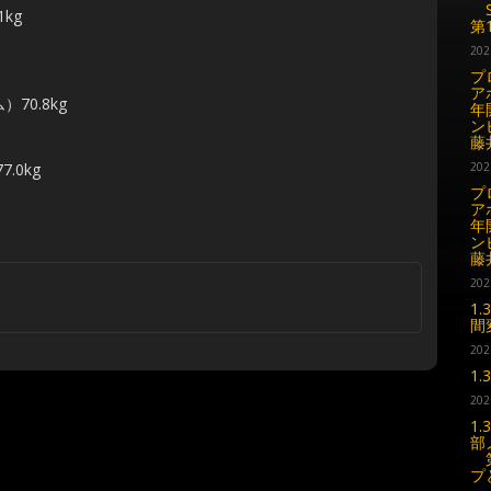
S
1kg
第
202
プ
ア
0.8kg
年
ン
藤
.0kg
202
プ
ア
年
ン
藤
202
1
間
202
1
202
1
部
第
プ