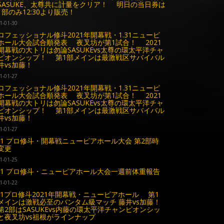
ASUKE、太尊共に計量をクリア！ 明日の当日券は
1部のみ12:30より販売！
1-01-30
ロフェッショナル修斗2021年開幕戦・1.31ニューピ
ホール大会試合順発表 夜叉坊が第1試合！ 2021
開幕戦の大トリは勿論SASUKEvs太尊の環太平洋チャ
ピオンシップ！ 第1部メインは最激戦区サバイバル
井vs加藤！
1-01-27
ロフェッショナル修斗2021年開幕戦・1.31ニューピ
ホール大会試合順発表 夜叉坊が第1試合！ 2021
開幕戦の大トリは勿論SASUKEvs太尊の環太平洋チャ
ピオンシップ！ 第1部メインは最激戦区サバイバル
井vs加藤！
1-01-27
.31 プロ修斗・開幕戦ニューピアホール大会 第2部時
変更
1-01-25
.31 プロ修斗・ニューピアホール大会一週前体重報告
1-01-22
.31プロ修斗2021年開幕戦・ニューピアホール 第1
メインは激戦必至のバンタム級マッチ 藤井vs加藤！
2部はSASUKEvs内藤の環太平洋チャンピオンシッ
と夜叉坊vs祖根がラインナップ