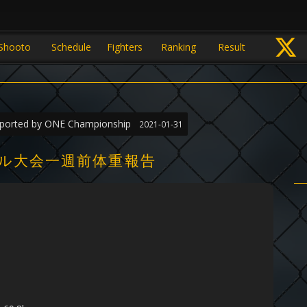
Shooto
Schedule
Fighters
Ranking
Result
ted by ONE Championship
2021-01-31
ール大会一週前体重報告