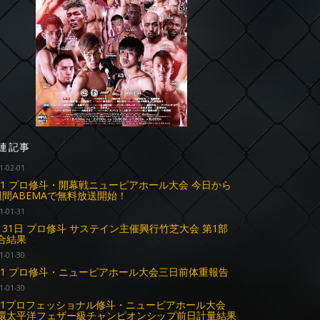
連記事
1-02-01
.31 プロ修斗・開幕戦ニューピアホール大会 今日から
週間ABEMAで無料放送開始！
1-01-31
月31日 プロ修斗 サステイン主催興行竹芝大会 第1部
合結果
1-01-30
.31 プロ修斗・ニューピアホール大会三日前体重報告
1-01-30
.31プロフェッショナル修斗・ニューピアホール大会
太平洋フェザー級チャンピオンシップ前日計量結果