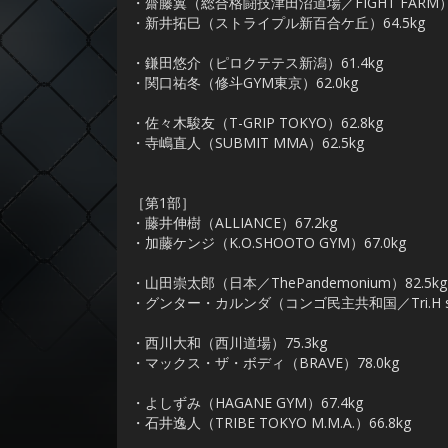
・齋藤翼（総合格闘技津田沼道場／FIGHT FARM）6
・新井拓巳（ストライプル新百合ケ丘）64.5kg
・鎌田悠介（ピロクテテス新潟）61.4kg
・関口祐冬（修斗GYM東京）62.0kg
・佐々木駿友（T-GRIP TOKYO）62.8kg
・寺嶋直人（SUBMIT MMA）62.5kg
［第1部］
・藤井伸樹（ALLIANCE）67.2kg
・加藤ケンジ（K.O.SHOOTO GYM）67.0kg
・山田崇太郎（日本／ThePandemonium）82.5kg
・グンター・カルンダ（コンゴ民主共和国／Tri.H stud
・西川大和（西川道場）75.3kg
・マックス・ザ・ボディ（BRAVE）78.0kg
・よしずみ（HAGANE GYM）67.4kg
・石井逸人（TRIBE TOKYO M.M.A.）66.8kg