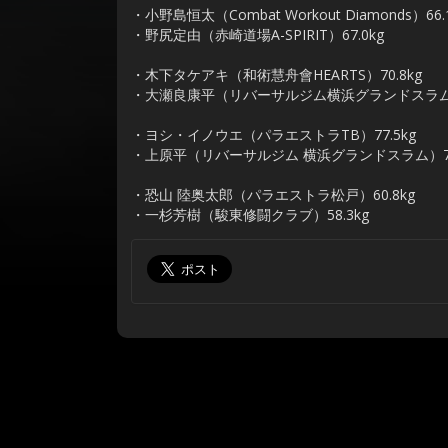
・小野島恒太（Combat Workout Diamonds）66.
・野尻定由（赤崎道場A-SPIRIT）67.0kg
・木下タケアキ（和術慧舟會HEARTS）70.8kg
・大瀬良康平（リバーサルジム横浜グランドスラム）7
・ヨシ・イノウエ（パラエストラTB）77.5kg
・上原平（リバーサルジム 横浜グランドスラム）77
・恐山 陸奥太郎（パラエストラ松戸）60.8kg
・一杉芳樹（駿東修闘クラブ）58.3kg