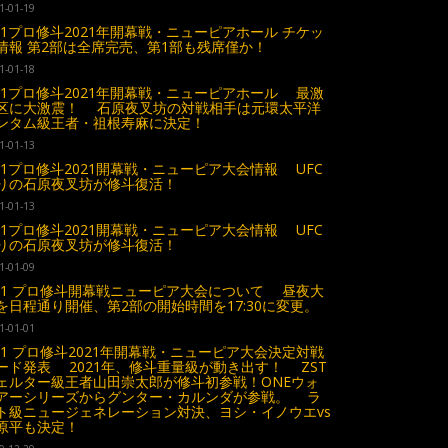
1-01-19
.31プロ修斗2021年開幕戦・ニューピアホール チケッ
情報 第2部は全席完売、第1部も残席僅か！
1-01-18
.31プロ修斗2021年開幕戦・ニューピアホール 最激
区に大激震！ 石原夜叉坊の対戦相手は元環太平洋
ンタム級王者・祖根寿麻に決定！
1-01-13
.31プロ修斗2021開幕戦・ニューピア大会情報 UFC
りの石原夜叉坊が修斗復活！
1-01-13
.31プロ修斗2021開幕戦・ニューピア大会情報 UFC
りの石原夜叉坊が修斗復活！
1-01-09
.31 プロ修斗開幕戦ニューピア大会について 昼夜大
を日程通り開催、第2部の開始時間を17:30に変更。
1-01-01
.31 プロ修斗2021年開幕戦・ニューピア大会決定対戦
ード発表 2021年、修斗重量級が動き出す！ ZST
ェルター級王者山田崇太郎が修斗初参戦！ONEウォ
アーシリーズからグンター・カルンダが参戦。 ラ
ト級ニュージェネレーション対決、ヨシ・イノウエvs
原平も決定！