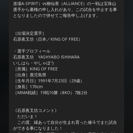
道場A-SPIRIT）vs柳仙香（ALLIANCE）の一戦は宝珠山
選手から棄権の申し入れがあり、この試合を中止する事
となりましたので併せてご報告申し上げます。
［出場決定選手］
石原夜叉坊（日本／KING OF FREE）
・選手プロフィール
石原夜叉坊 YASHYABO ISHIHARA
いしはら・やしゃぼう
［所属］KING OF FREE
［出身］鹿児島県
［生年月日］1991年7月23日（29歳）
［身長］170cm
［MMA戦績］19戦10勝（8KO）7敗2分
《石原夜叉坊コメント》
ただいま！
この度、縁あって自分が生まれ育った修斗でまた試合
ができる事になりました！