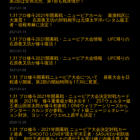
第2部は全席完売、第1部も残席僅か！
2021-01-18
1.31プロ修斗2021年開幕戦・ニューピアホール 最激戦区に
大激震！ 石原夜叉坊の対戦相手は元環太平洋バンタム級王
者・祖根寿麻に決定！
2021-01-13
1.31プロ修斗2021開幕戦・ニューピア大会情報 UFC帰りの
石原夜叉坊が修斗復活！
2021-01-13
1.31プロ修斗2021開幕戦・ニューピア大会情報 UFC帰りの
石原夜叉坊が修斗復活！
2021-01-09
1.31 プロ修斗開幕戦ニューピア大会について 昼夜大会を日
程通り開催、第2部の開始時間を17:30に変更。
2021-01-01
1.31 プロ修斗2021年開幕戦・ニューピア大会決定対戦カード
発表 2021年、修斗重量級が動き出す！ ZSTウェルター級
王者山田崇太郎が修斗初参戦！ONEウォリアーシリーズから
グンター・カルンダが参戦。 ライト級ニュージェネレーシ
ョン対決、ヨシ・イノウエvs上原平も決定！
2020-12-29
1.31 プロ修斗・2021年開幕戦 ニューピア大会決定対戦カー
ド発表 “SHOOTO LOVER”環太平洋王者・SASUKEが初防衛
戦！ 初代王者佐藤ルミナの遺伝子を受け継ぐ内藤太尊と激