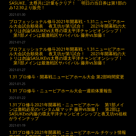
SASUKE、太尊共に計量をクリア！ 明日の当日券は第1部の
み12:30より販売！
2021-01-30
プロフェッショナル修斗2021年開幕戦・1.31ニューピアホー
ル大会試合順発表 夜叉坊が第1試合！ 2021年開幕戦の大
トリは勿論SASUKEvs太尊の環太平洋チャンピオンシップ！
第1部メインは最激戦区サバイバル 藤井vs加藤！
2021-01-27
プロフェッショナル修斗2021年開幕戦・1.31ニューピアホー
ル大会試合順発表 夜叉坊が第1試合！ 2021年開幕戦の大
トリは勿論SASUKEvs太尊の環太平洋チャンピオンシップ！
第1部メインは最激戦区サバイバル 藤井vs加藤！
2021-01-27
1.31 プロ修斗・開幕戦ニューピアホール大会 第2部時間変更
2021-01-25
1.31 プロ修斗・ニューピアホール大会一週前体重報告
2021-01-22
1.31プロ修斗2021年開幕戦・ニューピアホール 第1部メイ
ンは激戦必至のバンタム級マッチ 藤井vs加藤！ 第2部は
SASUKEvs内藤の環太平洋チャンピオンシップと夜叉坊vs祖根
がラインナップ
2021-01-19
1.31プロ修斗2021年開幕戦・ニューピアホール チケット情報