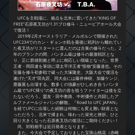
UFCを主戦場に、拠点を北米に置いてきた“KING OF
FREE”石原夜叉坊が1.31プロ修斗・ニューピアホール大会
で復活！
2019年2月オーストラリア・メルボルンで開催された
UFC234でのカン・ギョンホ戦を最後に戦列から離れてい
た夜叉坊がリスタートに選んだのは古巣の修斗だった。2
年のブランクの間、バンタム級は修斗の最激戦区とな
り、正に群雄割拠と呼ぶに相応しい階級となった。世界
王者・岡田遼を筆頭に環太平洋王者“怪物”安藤達也。その
安藤を修斗初参戦で破った大塚隆史。大阪大会で復活を
遂げた“天才”田丸匠。同大会には藤井伸樹、加藤ケンジ、
齋藤翼も出場する。数多くの強豪がひしめき合うバンタ
ム級で“UFC帰り”の夜叉坊の首を狙うファイターは後を立
たないだろう。盟友・田中教路、中村優作と共闘したア
ルファメールジャパンの解散。『Road to UFC JAPAN』
を経てUFCに出場した経験は何物にも変え難い財産とな
っただろう。北米で揉まれ、味わった栄光と挫折。ひと
回り大きくなった石原夜叉坊の復活にご期待ください！
尚、対戦相手は近日発表となります。
また、今大会で予定しておりました宝珠山桃花（赤崎