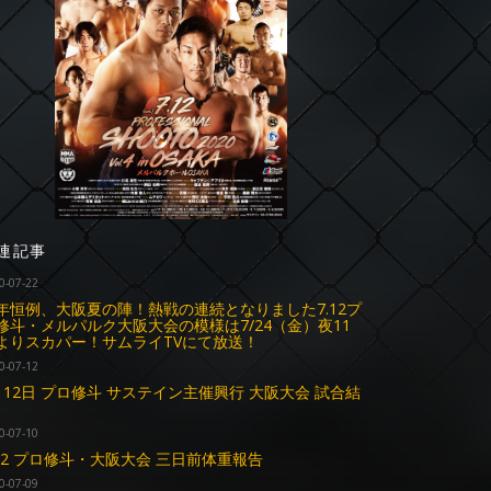
連記事
0-07-22
年恒例、大阪夏の陣！熱戦の連続となりました7.12プ
修斗・メルパルク大阪大会の模様は7/24（金）夜11
よりスカパー！サムライTVにて放送！
0-07-12
月12日 プロ修斗 サステイン主催興行 大阪大会 試合結
0-07-10
.12 プロ修斗・大阪大会 三日前体重報告
0-07-09