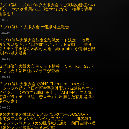
.12プロ修斗・メルパルク大阪大会へご来場の皆様への
願い マスク着用の上、歓声ではなく、拍手で選手
応援を！
0-07-06
.12 プロ修斗・大阪大会 一週前体重報告
0-06-19
.12 プロ修斗大阪大会決定全対戦カード決定 地元・
阪で復活なるか？山本健斗デリカット参戦！ 昨年
新人王・宇田悠斗vs西村大地、鍵山onion が青柳と階
の枠を越え激突！
0-06-12
.12プロ修斗大阪大会 チケット情報 VIP、RS、SSが
くも完売！新席種パノラマが登場
0-06-11
.12 プロ修斗大阪大会でONE Championshipとパート
ーシップを結ぶ全日本新空手道連盟から2試合をマッ
メイク。 OWSでも勝利を上げ『ABEMA』で人気
恋愛バラエティ番組「恋ステ」に出演した有井渚海の
場が決定！
0-06-06
夏の大阪夏の陣は7.12 メルパルクホールOSAKAへ
阪でダブルチャンピオンシップ決定！ 川名雄生
sキャプテン☆アフリカの世界戦に加え、前田吉朗vs福
龍彌のフライ級暫定王者決定戦！