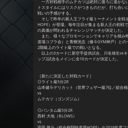
一方対戦相手のムテカツは絶対に後ろに退かない
トスタイルにはリスクがつきものだが、打ち合い
戦いの予感がする。
そして昨年の新人王フライ級トーナメント全戦を
HOPE）が登場。毎年注目が集まる新人王の初戦
の真価が問われるチャレンジマッチが決定した。
また、様々なプロモーションでキャリアを積み昨年
道場コブラ会）と青柳洸志（修斗GYM神戸）との
2階級上のライト級での戦いとなる。
以上の3カードに新空手提供試合、川名雄生vsキ
ップ2試合をメインに全10カードが決定した。
［新たに決定した対戦カード］
◎ライト級5分2R
山本健斗デリカット（世界フェザー級7位／総合
vs
ムテカツ（ゴンズジム）
◎バンタム級5分2R
西村 大地（BLOWS）
vs
宇田 悠斗（総合格闘技道場HOPE）※2019年度