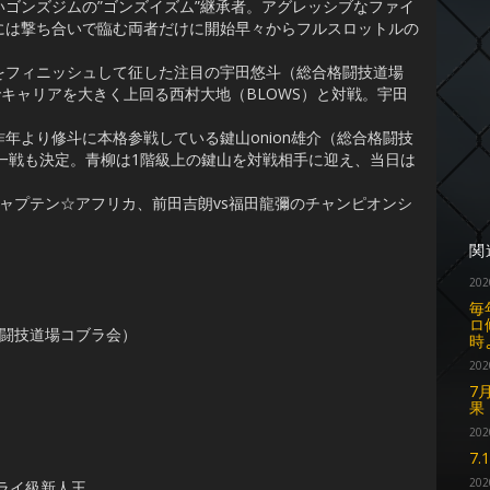
ゴンズジムの”ゴンズイズム”継承者。アグレッシブなファイ
には撃ち合いで臨む両者だけに開始早々からフルスロットルの
フィニッシュして征した注目の宇田悠斗（総合格闘技道場
でキャリアを大きく上回る西村大地（BLOWS）と対戦。宇田
より修斗に本格参戦している鍵山onion雄介（総合格闘技
一戦も決定。青柳は1階級上の鍵山を対戦相手に迎え、当日は
ャプテン☆アフリカ、前田吉朗vs福田龍彌のチャンピオンシ
関
202
毎
ロ
格闘技道場コブラ会）
時
202
7
果
202
7
202
フライ級新人王