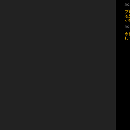
202
プ
地
が
202
今
し