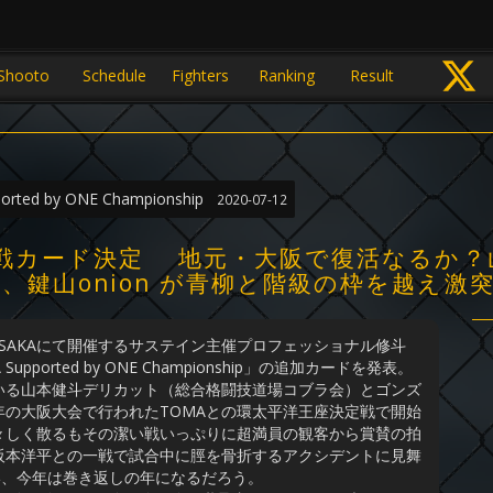
Shooto
Schedule
Fighters
Ranking
Result
orted by ONE Championship
2020-07-12
全対戦カード決定 地元・大阪で復活なるか
、鍵山onion が青柳と階級の枠を越え激
SAKAにて開催するサステイン主催プロフェッショナル修斗
AKA Supported by ONE Championship」の追加カードを発表。
る山本健斗デリカット（総合格闘技道場コブラ会）とゴンズ
の大阪大会で行われたTOMAとの環太平洋王座決定戦で開始
々しく散るもその潔い戦いっぷりに超満員の観客から賞賛の拍
阪本洋平との一戦で試合中に脛を骨折するアクシデントに見舞
まい、今年は巻き返しの年になるだろう。