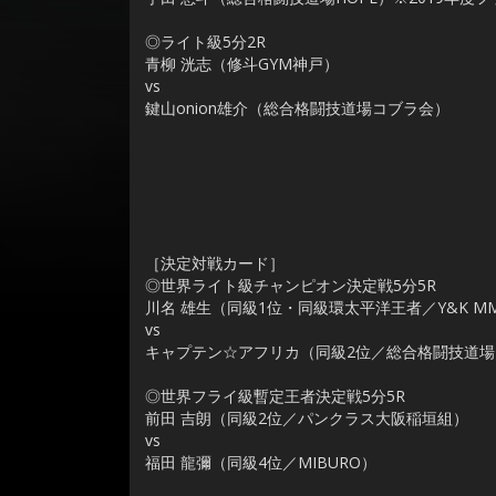
◎ライト級5分2R
青柳 洸志（修斗GYM神戸）
vs
鍵山onion雄介（総合格闘技道場コブラ会）
［決定対戦カード］
◎世界ライト級チャンピオン決定戦5分5R
川名 雄生（同級1位・同級環太平洋王者／Y&K MMA
vs
キャプテン☆アフリカ（同級2位／総合格闘技道
◎世界フライ級暫定王者決定戦5分5R
前田 吉朗（同級2位／パンクラス大阪稲垣組）
vs
福田 龍彌（同級4位／MIBURO）