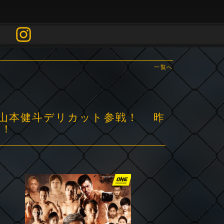
一覧へ
？山本健斗デリカット参戦！ 昨
突！