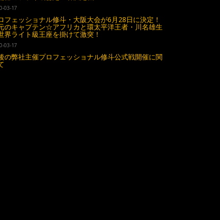
0-03-17
ロフェッショナル修斗・大阪大会が6月28日に決定！
元のキャプテン☆アフリカと環太平洋王者・川名雄生
世界ライト級王座を掛けて激突！
0-03-17
後の弊社主催プロフェッショナル修斗公式戦開催に関
て