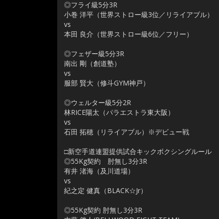
◎フライ級5分3R
小巻 洋平（世界ストロー級3位／リライアブル）
vs
本田 良介（世界ストロー級6位／フリー）
◎フェザー級5分3R
南出 剛（創道塾）
vs
服部 賢大（修斗GYM神戸）
◎ウェルター級5分2R
林RICE陽太（パラエストラ東大阪）
vs
石田 拓穂（リライアブル）※デビュー戦
□新空手道連盟提供試合キックボクシングルール
◎55Kg契約 肘無し3分3R
有井 渚海（及川道場）
vs
紀之定 健真（BLACK☆Jr）
◎55Kg契約 肘無し3分3R