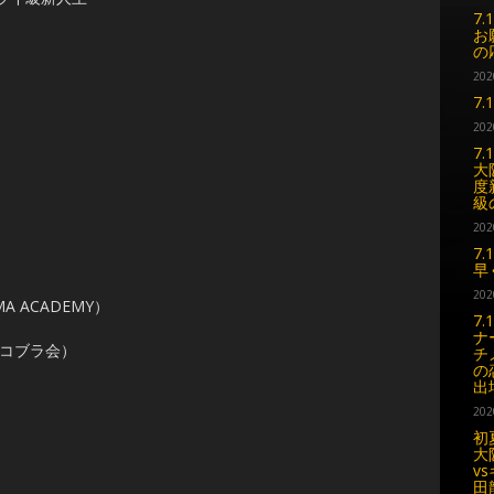
7
お
の
202
7
202
7
大
度
級
202
7
早
202
 ACADEMY）
7
ナ
場コブラ会）
チ
の
出
202
初
大
v
田