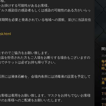
客様。
をお掛けする可能性があるお客様。
イルス感染症の感染者もしくは感染の可能性のある方がいらっ
察期間を必要と発表されている地域への渡航、並びに当該在住
sk.html
関
ますのでご協力をお願い致します。
202
た検温を拒否された方もご入場をお断りする場合もございますの
毎
のでチケットは必ずお持ち帰り下さい。
ロ
時
202
面所には液体石鹸を、会場内各所には消毒液の設置を予定して
7
果
202
7
お客様は着用をお願い致します。マスクをお持ちでないお客様
202
りのお客様へのご配慮をお願いいたします。
7