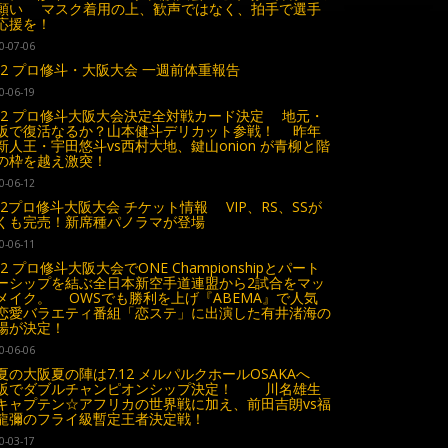
願い マスク着用の上、歓声ではなく、拍手で選手
応援を！
0-07-06
.12 プロ修斗・大阪大会 一週前体重報告
0-06-19
.12 プロ修斗大阪大会決定全対戦カード決定 地元・
阪で復活なるか？山本健斗デリカット参戦！ 昨年
新人王・宇田悠斗vs西村大地、鍵山onion が青柳と階
の枠を越え激突！
0-06-12
.12プロ修斗大阪大会 チケット情報 VIP、RS、SSが
くも完売！新席種パノラマが登場
0-06-11
.12 プロ修斗大阪大会でONE Championshipとパート
ーシップを結ぶ全日本新空手道連盟から2試合をマッ
メイク。 OWSでも勝利を上げ『ABEMA』で人気
恋愛バラエティ番組「恋ステ」に出演した有井渚海の
場が決定！
0-06-06
夏の大阪夏の陣は7.12 メルパルクホールOSAKAへ
阪でダブルチャンピオンシップ決定！ 川名雄生
sキャプテン☆アフリカの世界戦に加え、前田吉朗vs福
龍彌のフライ級暫定王者決定戦！
0-03-17