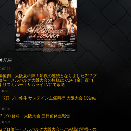
連記事
0-07-22
年恒例、大阪夏の陣！熱戦の連続となりました7.12プ
修斗・メルパルク大阪大会の模様は7/24（金）夜11
よりスカパー！サムライTVにて放送！
0-07-12
月12日 プロ修斗 サステイン主催興行 大阪大会 試合結
0-07-10
.12 プロ修斗・大阪大会 三日前体重報告
0-07-09
.12プロ修斗・メルパルク大阪大会へご来場の皆様への