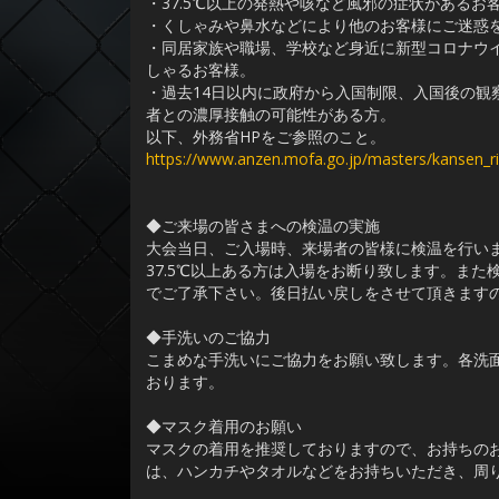
・37.5℃以上の発熱や咳など風邪の症状があるお
・くしゃみや鼻水などにより他のお客様にご迷惑
・同居家族や職場、学校など身近に新型コロナウ
しゃるお客様。
・過去14日以内に政府から入国制限、入国後の観
者との濃厚接触の可能性がある方。
以下、外務省HPをご参照のこと。
https://www.anzen.mofa.go.jp/masters/kansen_ri
◆ご来場の皆さまへの検温の実施
大会当日、ご入場時、来場者の皆様に検温を行い
37.5℃以上ある方は入場をお断り致します。ま
でご了承下さい。後日払い戻しをさせて頂きます
◆手洗いのご協力
こまめな手洗いにご協力をお願い致します。各洗
おります。
◆マスク着用のお願い
マスクの着用を推奨しておりますので、お持ちの
は、ハンカチやタオルなどをお持ちいただき、周