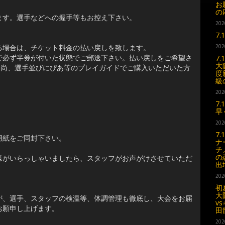
お
の
ます。選手などへの握手等もお控え下さい。
202
7
る場合は、チケット料金の払い戻しを致します。
202
で必ず半券が付いた状態でご郵送下さい。払い戻しをご希望さ
7
大
。尚、選手並びにぴあ等のプレイガイドでご購入いただいた方
度
級
202
7
早
202
7
用紙をご同封下さい。
ナ
チ
の
様がいらっしゃいましたら、スタッフがお声がけさせていただ
出
202
初
大
が、選手、スタッフの検温等、体調管理も徹底し、大会をお届
v
お願申し上げます。
田
202