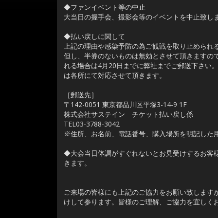
◆ファンイベント等の中止
大当日の握手会、撮影会等のイベントを中止致し
◆払い戻しに関して
上記の理由や感染予防の為ご観戦を取り止められ
但し、半券のないものは無効とさせて頂きますの
れる場合は4月20日までに弊社までご郵送下さい
は各所にて対応させて頂きます。
［郵送先］
〒142-0051 東京都品川区平塚3-14-9 1F
株式会社サステイン チケット払い戻し係
TEL03-3788-3042
※住所、お名前、電話番号、購入場所を明記した
◆大会当日体調がすぐれないとお見受けするお客
きます。
ご来場の皆様にも上記のご協力をお願い致します
けして参ります。皆様のご理解、ご協力を宜しく