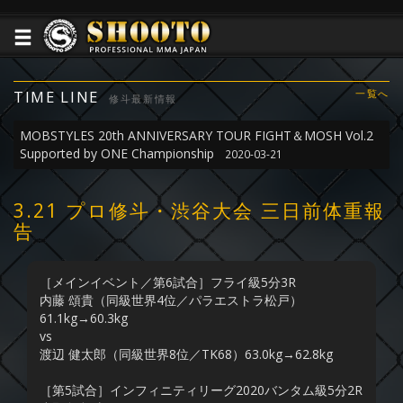
TIME LINE
一覧へ
修斗最新情報
MOBSTYLES 20th ANNIVERSARY TOUR FIGHT＆MOSH Vol.2
Supported by ONE Championship
2020-03-21
3.21 プロ修斗・渋谷大会 三日前体重報
告
［メインイベント／第6試合］フライ級5分3R
内藤 頌貴（同級世界4位／パラエストラ松戸）
61.1kg→60.3kg
vs
渡辺 健太郎（同級世界8位／TK68）63.0kg→62.8kg
［第5試合］インフィニティリーグ2020バンタム級5分2R