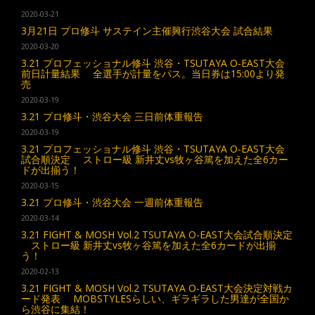
2020-03-21
3月21日 プロ修斗 サステイン主催興行渋谷大会 試合結果
2020-03-20
3.21 プロフェッショナル修斗 渋谷・TSUTAYA O-EAST大会
前日計量結果 全選手が計量をパス。当日券は15:00より発
売
2020-03-19
3.21 プロ修斗・渋谷大会 三日前体重報告
2020-03-19
3.21 プロフェッショナル修斗 渋谷・TSUTAYA O-EAST大会
試合順決定 ストロー級 新井丈vs牧ヶ谷篤を加えた全6カー
ドが出揃う！
2020-03-15
3.21 プロ修斗・渋谷大会 一週前体重報告
2020-03-14
3.21 FIGHT & MOSH Vol.2 TSUTAYA O-EAST大会試合順決定
ストロー級 新井丈vs牧ヶ谷篤を加えた全6カードが出揃
う！
2020-02-13
3.21 FIGHT & MOSH Vol.2 TSUTAYA O-EAST大会決定対戦カ
ード発表 MOBSTYLESらしい、ギラギラした男達が全国か
ら渋谷に集結！