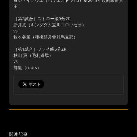
ヨシ・イノウエ（パラエストラTB）※2019年度同級新人
王
［第2試合］ストロー級5分2R
新井丈（キングダム立川コロッセオ）
vs
牧ヶ谷篤（和術慧舟會群馬支部）
［第1試合］フライ級5分2R
秋山 翼（毛利道場）
vs
輝龍（roots）
関連記事