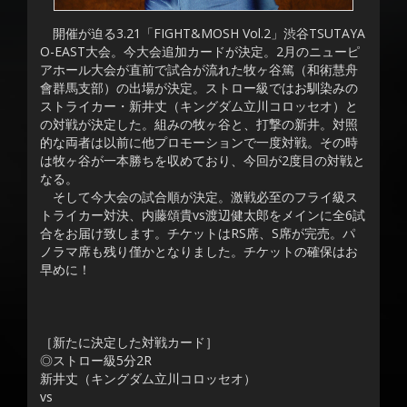
開催が迫る3.21「FIGHT&MOSH Vol.2」渋谷TSUTAYA
O-EAST大会。今大会追加カードが決定。2月のニューピ
アホール大会が直前で試合が流れた牧ヶ谷篤（和術慧舟
會群馬支部）の出場が決定。ストロー級ではお馴染みの
ストライカー・新井丈（キングダム立川コロッセオ）と
の対戦が決定した。組みの牧ヶ谷と、打撃の新井。対照
的な両者は以前に他プロモーションで一度対戦。その時
は牧ヶ谷が一本勝ちを収めており、今回が2度目の対戦と
なる。
そして今大会の試合順が決定。激戦必至のフライ級ス
トライカー対決、内藤頌貴vs渡辺健太郎をメインに全6試
合をお届け致します。チケットはRS席、S席が完売。パ
ノラマ席も残り僅かとなりました。チケットの確保はお
早めに！
［新たに決定した対戦カード］
◎ストロー級5分2R
新井丈（キングダム立川コロッセオ）
vs