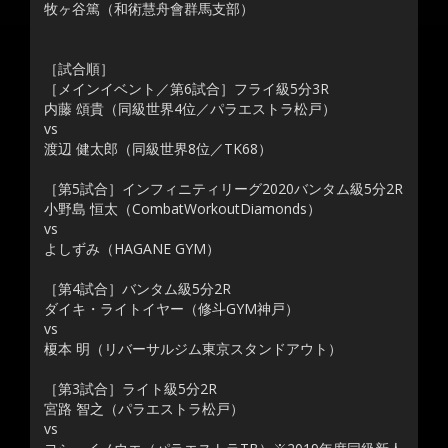
牧ヶ谷篤（和術慧舟會群馬支部）
［試合順］
［メインイベント／第6試合］フライ級5分3R
内藤 頌貴（同級世界4位／パラエストラ松戸）
vs
渡辺 健太郎（同級世界8位／TK68）
［第5試合］インフィニティリーグ2020バンタム級5分2R
小野島 恒太（CombatWorkoutDiamonds）
vs
よしずみ（HAGANE GYM）
［第4試合］バンタム級5分2R
ダイキ・ライトイヤー（修斗GYM神戸）
vs
榎本 明（リバーサルジム東京スタンドアウト）
［第3試合］ライト級5分2R
宮路 智之（パラエストラ松戸）
vs