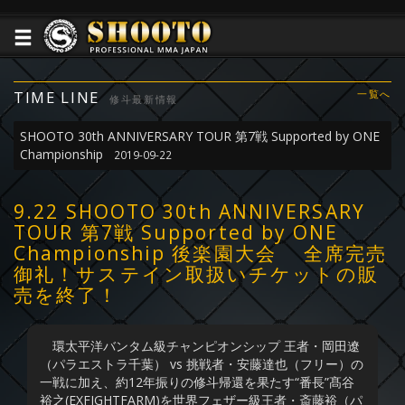
TIME LINE
一覧へ
修斗最新情報
SHOOTO 30th ANNIVERSARY TOUR 第7戦 Supported by ONE
Championship
2019-09-22
9.22 SHOOTO 30th ANNIVERSARY
TOUR 第7戦 Supported by ONE
Championship 後楽園大会 全席完売
御礼！サステイン取扱いチケットの販
売を終了！
環太平洋バンタム級チャンピオンシップ 王者・岡田遼
（パラエストラ千葉） vs 挑戦者・安藤達也（フリー）の
一戦に加え、約12年振りの修斗帰還を果たす“番長”髙谷
裕之(EXFIGHTFARM)を世界フェザー級王者・斎藤裕（パ