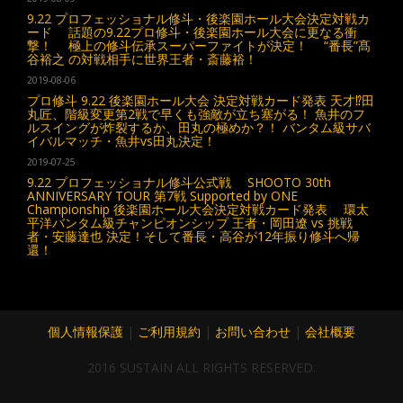
9.22 プロフェッショナル修斗・後楽園ホール大会決定対戦カ
ード 話題の9.22プロ修斗・後楽園ホール大会に更なる衝
撃！ 極上の修斗伝承スーパーファイトが決定！ “番長”髙
谷裕之 の対戦相手に世界王者・斎藤裕！
2019-08-06
プロ修斗 9.22 後楽園ホール大会 決定対戦カード発表 天才⁉︎田
丸匠、階級変更第2戦で早くも強敵が立ち塞がる！ 魚井のフ
ルスイングが炸裂するか、田丸の極めか？！ バンタム級サバ
イバルマッチ・魚井vs田丸決定！
2019-07-25
9.22 プロフェッショナル修斗公式戦 SHOOTO 30th
ANNIVERSARY TOUR 第7戦 Supported by ONE
Championship 後楽園ホール大会決定対戦カード発表 環太
平洋バンタム級チャンピオンシップ 王者・岡田遼 vs 挑戦
者・安藤達也 決定！そして番長・高谷が12年振り修斗へ帰
還！
個人情報保護
|
ご利用規約
|
お問い合わせ
|
会社概要
2016 SUSTAIN ALL RIGHTS RESERVED.