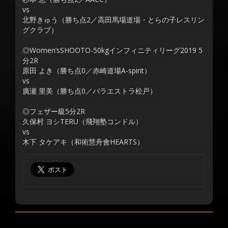
vs
北野きゅう（勝ち点2／高田馬場道場・とらの子レスリン
グクラブ）
◎Women’sSHOOTO-50kgインフィニティリーグ2019 5
分2R
原田 よき（勝ち点0／赤崎道場A-spirit）
vs
廣瀬 里美（勝ち点0／パラエストラ松戸）
◎フェザー級5分2R
久保村 ヨシTERU（飛翔塾コンドル）
vs
木下 タケアキ（和術慧舟會HEARTS）