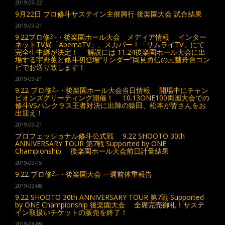
2019-09-22
9月22日 プロ修斗サステイン主催興行 後楽園大会 試合結果
2019-09-21
9.22プロ修斗・後楽園ホール大会 メディア情報 インター
ネットTV局「AbemaTV」、スカパー！「サムライTV」にて
完全生中継が決定！ 解説には 11.24後楽園ホール大会に出
場する宇野薫と修斗初登場“サンダー”岡見勇信の元彗舟會コン
ビでお送り致します！
2019-09-21
9.22 プロ修斗・後楽園ホール大会当日情報 開場中にチャン
ピオンズグリーティング開催！ 10.13ONE100両国大会での
修斗VSパンクラス王者対決に出陣の猿田、松本が皆さんをお
出迎え！
2019-09-21
プロフェッショナル修斗公式戦 9.22 SHOOTO 30th
ANNIVERSARY TOUR 第7戦 Supported by ONE
Championship 後楽園ホール大会前日計量結果
2019-09-15
9.22 プロ修斗・後楽園大会 一週前体重報告
2019-09-08
9.22 SHOOTO 30th ANNIVERSARY TOUR 第7戦 Supported
by ONE Championship 後楽園大会 全席完売御礼！サステ
イン取扱いチケットの販売を終了！
2019-08-09