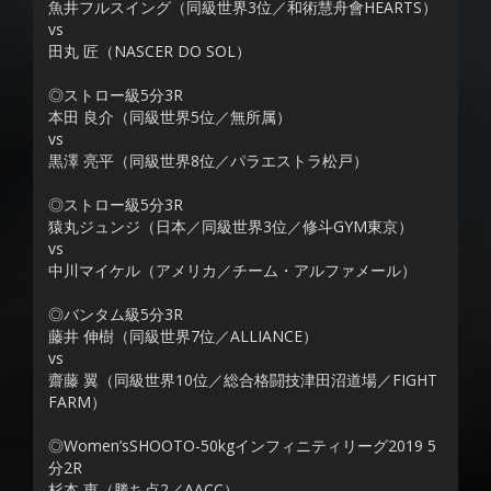
魚井フルスイング（同級世界3位／和術慧舟會HEARTS）
vs
田丸 匠（NASCER DO SOL）
◎ストロー級5分3R
本田 良介（同級世界5位／無所属）
vs
黒澤 亮平（同級世界8位／パラエストラ松戸）
◎ストロー級5分3R
猿丸ジュンジ（日本／同級世界3位／修斗GYM東京）
vs
中川マイケル（アメリカ／チーム・アルファメール）
◎バンタム級5分3R
藤井 伸樹（同級世界7位／ALLIANCE）
vs
齋藤 翼（同級世界10位／総合格闘技津田沼道場／FIGHT
FARM）
◎Women’sSHOOTO-50kgインフィニティリーグ2019 5
分2R
杉本 恵（勝ち点2／AACC）