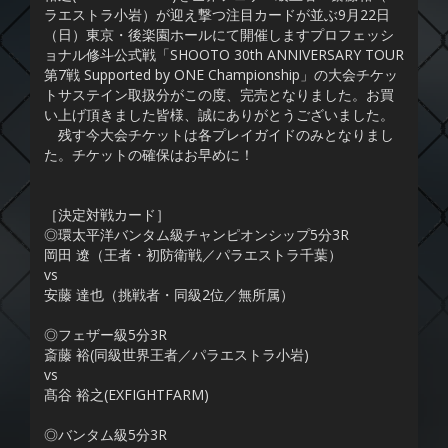
ラエストラ小岩）が迎え撃つ注目カードが並ぶ9月22日
（日）東京・後楽園ホールにて開催しますプロフェッシ
ョナル修斗公式戦「SHOOTO 30th ANNIVERSARY TOUR
第7戦 Supported by ONE Championship」の大会チケッ
トサステイン取扱分がこの度、完売となりました。お買
い上げ頂きました皆様、誠にありがとうございました。
残す今大会チケットは各プレイガイドのみとなりまし
た。チケットの確保はお早めに！
［決定対戦カード］
◎環太平洋バンタム級チャンピオンシップ5分3R
岡田 遼（王者・初防衛戦／パラエストラ千葉）
vs
安藤 達也（挑戦者・同級2位／無所属）
◎フェザー級5分3R
斎藤 裕(同級世界王者／パラエストラ小岩)
vs
髙谷 裕之(EXFIGHTFARM)
◎バンタム級5分3R