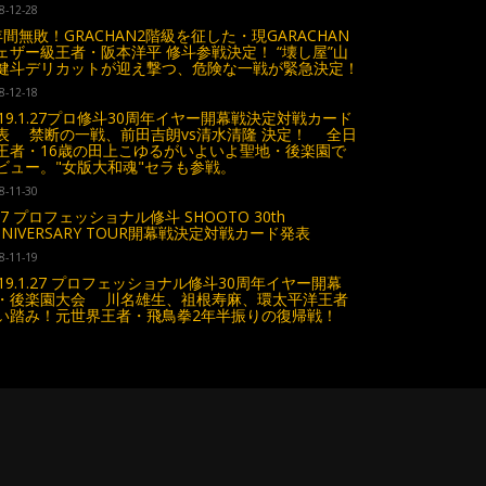
8-12-28
年間無敗！GRACHAN2階級を征した・現GARACHAN
ェザー級王者・阪本洋平 修斗参戦決定！ “壊し屋”山
健斗デリカットが迎え撃つ、危険な一戦が緊急決定！
8-12-18
019.1.27プロ修斗30周年イヤー開幕戦決定対戦カード
表 禁断の一戦、前田吉朗vs清水清隆 決定！ 全日
王者・16歳の田上こゆるがいよいよ聖地・後楽園で
ビュー。"女版大和魂"セラも参戦。
8-11-30
.27 プロフェッショナル修斗 SHOOTO 30th
NNIVERSARY TOUR開幕戦決定対戦カード発表
8-11-19
019.1.27 プロフェッショナル修斗30周年イヤー開幕
・後楽園大会 川名雄生、祖根寿麻、環太平洋王者
い踏み！元世界王者・飛鳥拳2年半振りの復帰戦！