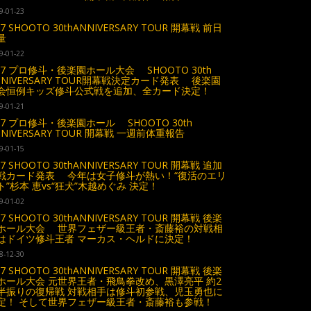
9-01-23
27 SHOOTO 30thANNIVERSARY TOUR 開幕戦 前日
量
9-01-22
.27 プロ修斗・後楽園ホール大会 SHOOTO 30th
NNIVERSARY TOUR開幕戦決定カード発表 後楽園
会恒例キッズ修斗公式戦を追加、全カード決定！
9-01-21
.27 プロ修斗・後楽園ホール SHOOTO 30th
NNIVERSARY TOUR 開幕戦 一週前体重報告
9-01-15
27 SHOOTO 30thANNIVERSARY TOUR 開幕戦 追加
戦カード発表 今年は女子修斗が熱い！“復活のエリ
ト”杉本 恵vs“狂犬”木越めぐみ 決定！
9-01-02
27 SHOOTO 30thANNIVERSARY TOUR 開幕戦 後楽
ホール大会 世界フェザー級王者・斎藤裕の対戦相
はドイツ修斗王者 マーカス・ヘルドに決定！
8-12-30
27 SHOOTO 30thANNIVERSARY TOUR 開幕戦 後楽
ホール大会 元世界王者・飛鳥拳改め、黒澤亮平 約2
半振りの復帰戦 対戦相手は修斗初参戦、児玉勇也に
定！ そして世界フェザー級王者・斎藤裕も参戦！