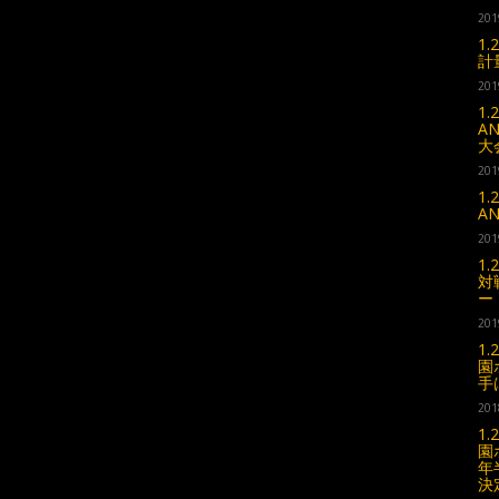
201
1.
計
201
1
A
大
201
1
A
201
1.
対
ー
201
1.
園
手
201
1.
園
年
決