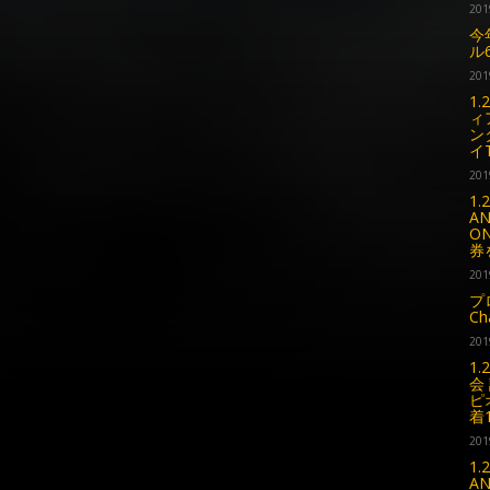
201
今
ル
201
1
ィ
ン
イ
201
1
AN
O
券
201
プ
C
201
1
会
ピ
着
201
1
A