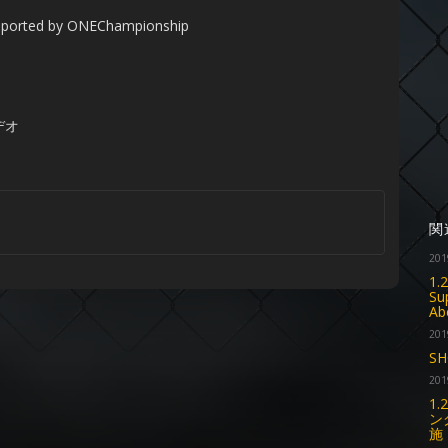
rted by ONEChampionship
デオ
関
201
1.
Su
A
201
SH
201
1
ン
施