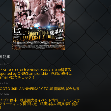
連記事
9-01-29
27 SHOOTO 30th ANNIVERSARY TOUR開幕戦
pported by ONEChampionship 熱戦の模様は
bemaTVにてチェック！
9-01-27
OOTO 30th ANNIVERSARY TOUR 開幕戦 試合結果
9-01-26
.27 プロ修斗・後楽園大会イベント情報 チャンピオ
グリーティング開催決定、猿田洋祐の写真撮影会実
！