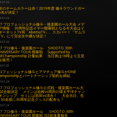
9-01-26
年のチームカラーは赤！2019年度 修斗ラウンドガー
6名が決定！
9-01-26
.27 プロフェッショナル修斗・後楽園ホール大会 メデ
ア情報 30周年記念イヤー開幕戦となる今大会はイ
ターネットTV局「AbemaTV」、スカパー！「サムラ
TV」にて完全生中継が決定！
9-01-26
.27 プロ修斗・後楽園ホール SHOOTO 30th
NIVERSARY TOUR 開幕戦 Supported by
NEChampionship 計量結果 当日券は16時より立見
を販売！
9-01-25
ロフェッショナル修斗とアマチュア修斗がONE
hampionshipとパートナーシップ契約を締結
9-01-24
.27 プロフェッショナル修斗公式戦・後楽園ホール大
 試合順決定 メインは祖根vs岡田の環太平洋チャン
オンシップ、セミには前田vs清水！ 大会当日、先
100名様に30周年記念グッズの配布も！
9-01-24
.27 プロ修斗・後楽園ホール SHOOTO 30th
NNIVERSARY TOUR 開幕戦 3日前体重報告