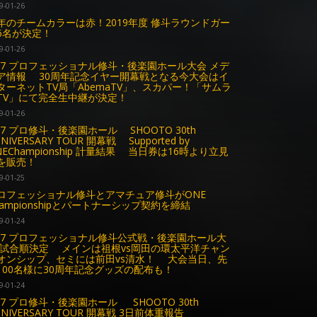
9-01-26
年のチームカラーは赤！2019年度 修斗ラウンドガー
6名が決定！
9-01-26
.27 プロフェッショナル修斗・後楽園ホール大会 メデ
ア情報 30周年記念イヤー開幕戦となる今大会はイ
ターネットTV局「AbemaTV」、スカパー！「サムラ
TV」にて完全生中継が決定！
9-01-26
.27 プロ修斗・後楽園ホール SHOOTO 30th
NIVERSARY TOUR 開幕戦 Supported by
NEChampionship 計量結果 当日券は16時より立見
を販売！
9-01-25
ロフェッショナル修斗とアマチュア修斗がONE
hampionshipとパートナーシップ契約を締結
9-01-24
.27 プロフェッショナル修斗公式戦・後楽園ホール大
 試合順決定 メインは祖根vs岡田の環太平洋チャン
オンシップ、セミには前田vs清水！ 大会当日、先
100名様に30周年記念グッズの配布も！
9-01-24
.27 プロ修斗・後楽園ホール SHOOTO 30th
NNIVERSARY TOUR 開幕戦 3日前体重報告