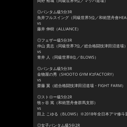
岡野 裕城（同級世界9位／マッハ道場）
◎バンタム級5分3R
魚井フルスイング（同級世界5位／和術慧舟會HEAR
vs
藤井 伸樹（ALLIANCE）
◎フェザー級5分3R
仲山 貴志（同級世界7位／総合格闘技津田沼道場
vs
青井 人（同級世界8位／BLOWS）
◎バンタム級5分3R
金物屋の秀（SHOOTO GYM K’zFACTORY）
vs
齋藤 翼（総合格闘技津田沼道場・FIGHT FARM）
◎ストロー級5分2R
牧ヶ谷 篤（和術慧舟會群馬支部）
vs
田上 こゆる（BLOWS）※2018年全日本アマ修
◎女子バンタム級5分2R