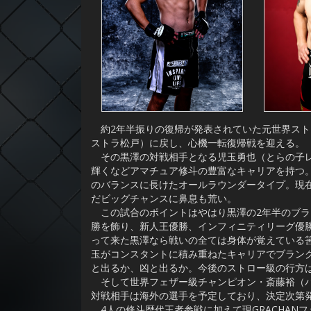
約2年半振りの復帰が発表されていた元世界スト
ストラ松戸）に戻し、心機一転復帰戦を迎える。
その黒澤の対戦相手となる児玉勇也（とらの子レ
輝くなどアマチュア修斗の豊富なキャリアを持つ
のバランスに長けたオールラウンダータイプ。現在
だビッグチャンスに鼻息も荒い。
この試合のポイントはやはり黒澤の2年半のブラ
勝を飾り、新人王優勝、インフィニティリーグ優
って来た黒澤なら戦いの全ては身体が覚えている筈
玉がコンスタントに積み重ねたキャリアでブラン
と出るか、凶と出るか。今後のストロー級の行方
そして世界フェザー級チャンピオン・斎藤裕（パ
対戦相手は海外の選手を予定しており、決定次第
4人の修斗歴代王者参戦に加えて現GRACHAN