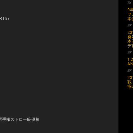
201
9
フ
TS）
本
201
2
発
本
デ
）
201
1
A
201
2
戦
揃
斗選手権ストロー級優勝