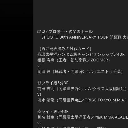
□1.27 プロ修斗・後楽園ホール
SHOOTO 30th ANNIVERSARY TOUR 開幕戦 
［既に発表済みの対戦カード］
◎環太平洋バンタム級チャンピオンシップ5分3R
祖根 寿麻（王者・初防衛戦／ZOOMER）
vs
岡田 遼（挑戦者・同級5位／パラエストラ千葉）
◎フライ級5分3R
前田 吉朗（同級世界2位／パンクラス大阪稲垣組
vs
清水 清隆（同級世界4位／TRIBE TOKYO M.M.A.
◎ライト級5分3R
川名 雄生（同級環太平洋王者／Y&K MMA ACAD
vs