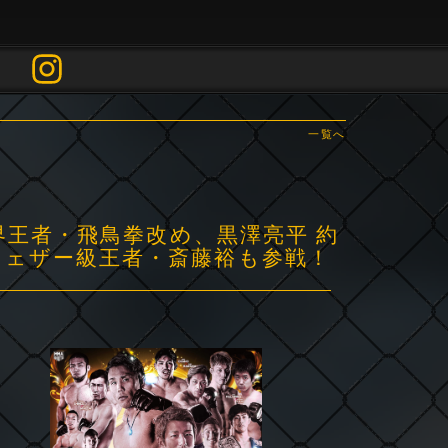
一覧へ
会 元世界王者・飛鳥拳改め、黒澤亮平 約
フェザー級王者・斎藤裕も参戦！