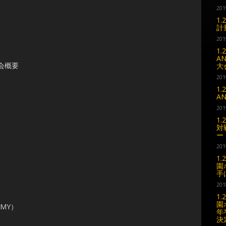
201
1.
計
201
1
A
大会概要
大
201
1
A
201
1.
対
ー
201
）
1.
園
手
）
201
1.
園
EMY）
年
決