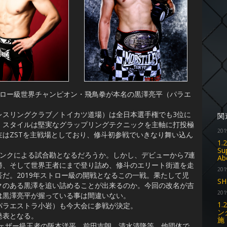
ロー級世界チャンピオン・飛鳥拳が本名の黒澤亮平（パラエ
スリングクラブ／トイカツ道場）は全日本選手権でも3位に
関
。スタイルは堅実なグラップリングテクニックを主軸に打投極
201
はZSTを主戦場としており、修斗初参戦でいきなり舞い込ん
1.
Su
ンクによる試合勘となるだろうか。しかし、デビューから7連
A
勝、そして世界王者にまで登り詰め、修斗のエリート街道を走
201
だ。2019年ストロー級の開戦となるこの一戦。果たして児
SH
クのある黒澤を追い詰めることが出来るのか。今回の改名が吉
201
は黒澤亮平が握っている事は間違いない。
1
ラエストラ小岩）も今大会に参戦が決定。
ン
発表となる。
施
フェザー級王者の阪本洋平、前田吉朗、清水清隆等、他団体で