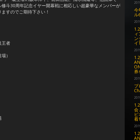
201
修斗30周年記念イヤー開幕戦に相応しい超豪華なメンバーが
今
りますのでご期待下さい！
ル
201
1
ィ
ン
級王者
イ
201
道場）
1
AN
O
券
201
）
プ
C
201
1
会
ピ
場
着
201
1
A