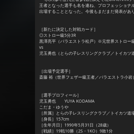
王者となった選手も名を連ね、プロフェッショナル
出場することとなった。今後もまだまだ発表があ
［新たに決定した対戦カード］
◎ストロー級5分3R
黒澤亮平（パラエストラ松戸）※元世界ストロー
vs
児玉勇也（とらの子レスリングクラブ／トイカツ
［出場予定選手］
斎藤 裕（世界フェザー級王者／パラエストラ小岩
［選手プロフィール］
児玉勇也 YUYA KODAMA
こだま・ゆうや
［所属］とらの子レスリングクラブ／トイカツ道
［身長］157cm
［生年月日］1990年5月31日（28歳）
［戦績］19戦10勝（2S・1KO）9敗1分