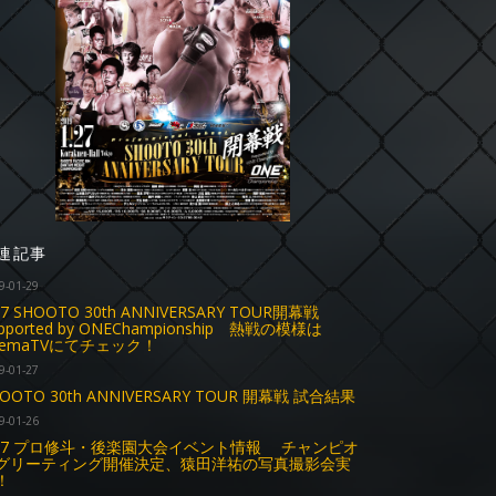
連記事
9-01-29
27 SHOOTO 30th ANNIVERSARY TOUR開幕戦
pported by ONEChampionship 熱戦の模様は
bemaTVにてチェック！
9-01-27
OOTO 30th ANNIVERSARY TOUR 開幕戦 試合結果
9-01-26
.27 プロ修斗・後楽園大会イベント情報 チャンピオ
グリーティング開催決定、猿田洋祐の写真撮影会実
！