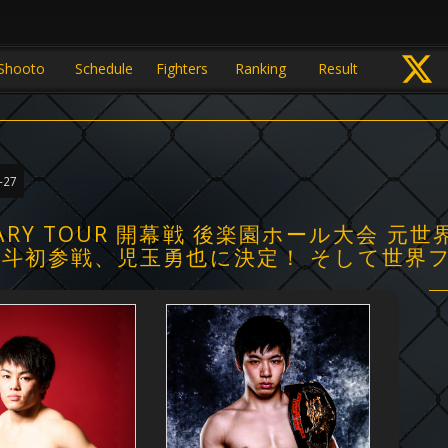
Shooto
Schedule
Fighters
Ranking
Result
-27
IVERSARY TOUR 開幕戦 後楽園ホール大
修斗初参戦、児玉勇也に決定！ そして世界