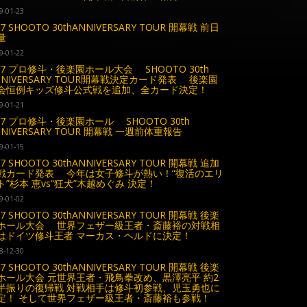
9-01-23
27 SHOOTO 30thANNIVERSARY TOUR 開幕戦 前日
量
9-01-22
.27 プロ修斗・後楽園ホール大会 SHOOTO 30th
NNIVERSARY TOUR開幕戦決定カード発表 後楽園
会恒例キッズ修斗公式戦を追加、全カード決定！
9-01-21
.27 プロ修斗・後楽園ホール SHOOTO 30th
NNIVERSARY TOUR 開幕戦 一週前体重報告
9-01-15
27 SHOOTO 30thANNIVERSARY TOUR 開幕戦 追加
戦カード発表 今年は女子修斗が熱い！“復活のエリ
ト”杉本 恵vs“狂犬”木越めぐみ 決定！
9-01-02
27 SHOOTO 30thANNIVERSARY TOUR 開幕戦 後楽
ホール大会 世界フェザー級王者・斎藤裕の対戦相
はドイツ修斗王者 マーカス・ヘルドに決定！
8-12-30
27 SHOOTO 30thANNIVERSARY TOUR 開幕戦 後楽
ホール大会 元世界王者・飛鳥拳改め、黒澤亮平 約2
半振りの復帰戦 対戦相手は修斗初参戦、児玉勇也に
定！ そして世界フェザー級王者・斎藤裕も参戦！