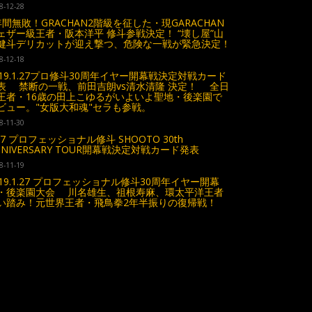
8-12-28
年間無敗！GRACHAN2階級を征した・現GARACHAN
ェザー級王者・阪本洋平 修斗参戦決定！ “壊し屋”山
健斗デリカットが迎え撃つ、危険な一戦が緊急決定！
8-12-18
019.1.27プロ修斗30周年イヤー開幕戦決定対戦カード
表 禁断の一戦、前田吉朗vs清水清隆 決定！ 全日
王者・16歳の田上こゆるがいよいよ聖地・後楽園で
ビュー。"女版大和魂"セラも参戦。
8-11-30
.27 プロフェッショナル修斗 SHOOTO 30th
NNIVERSARY TOUR開幕戦決定対戦カード発表
8-11-19
019.1.27 プロフェッショナル修斗30周年イヤー開幕
・後楽園大会 川名雄生、祖根寿麻、環太平洋王者
い踏み！元世界王者・飛鳥拳2年半振りの復帰戦！