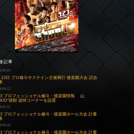
連記事
8-09-23
月23日 プロ修斗サステイン主催興行 後楽園大会 試合
果
8-09-22
.23 プロフェッショナル修斗・後楽園情報 山
“KID”徳郁 追悼コーナーを設置
8-09-22
.23 プロフェッショナル修斗・後楽園ホール大会 計量
果
8-09-20
.23 プロフェッショナル修斗・後楽園ホール大会 計量