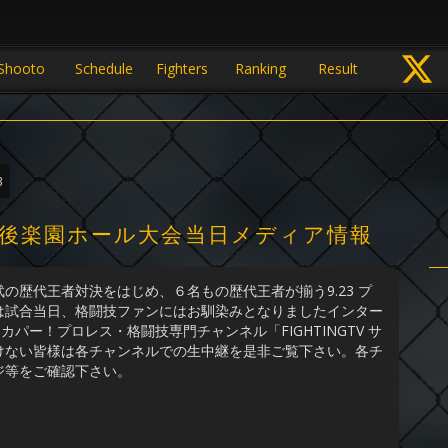
Shooto
Schedule
Fighters
Ranking
Result
3
斗・後楽園ホール大会当日メディア情報
の歴代王者対決をはじめ、６名もの歴代王者が揃う9.23 プ
は試合当日、格闘技ファンにはお馴染みとなりましたインター
カパー！プロレス・格闘技専門チャンネル「FIGHTINGTV サ
けない皆様は各チャンネルでの生中継を是非ご覧下さい。各チ
ジ等をご確認下さい。