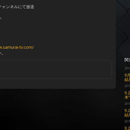
格闘2チャンネルにて放送
い
w.samurai-tv.com/
い。
関
201
9
結
201
9
本
201
9
結
201
9