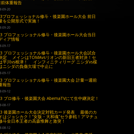
日前体重報告
8-09-20
.23プロフェッショナル修斗・後楽園ホール大会 前日
量を公開形式で実施！
8-09-20
.23 プロフェッショナル修斗・後楽園ホール大会当日
ディア情報
8-09-17
.23 プロフェッショナル修斗・後楽園ホール大会試合
決定 メインはTOMAvsリオンの新旧王者対決！セ
は平川vs根津！ インフィニティリーグ ニシダvs楳
はニシダの負傷欠場で中止に
8-09-17
.23 プロフェッショナル修斗・後楽園大会 計量一週前
重報告
8-09-12
.23 プロ修斗・後楽園大会 AbemaTVにて生中継決定！
8-08-17
.23 後楽園ホール大会決定対戦カード発表 最後のカ
ドはジョシカク！“女版・大和魂”セラ参戦！アマチュ
修斗全日本王者の高森惟舞と激突！
8-08-12