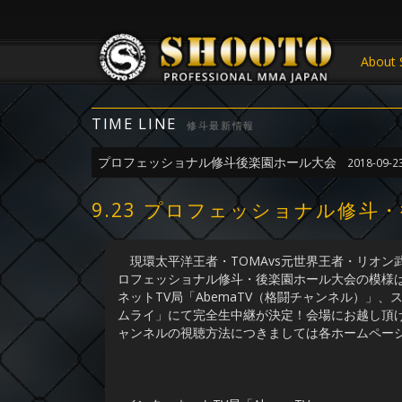
About 
TIME LINE
修斗最新情報
プロフェッショナル修斗後楽園ホール大会
2018-09-2
9.23 プロフェッショナル修
現環太平洋王者・TOMAvs元世界王者・リオン武
ロフェッショナル修斗・後楽園ホール大会の模様
ネットTV局「AbemaTV（格闘チャンネル）」、ス
ムライ」にて完全生中継が決定！会場にお越し頂
ャンネルの視聴方法につきましては各ホームペー