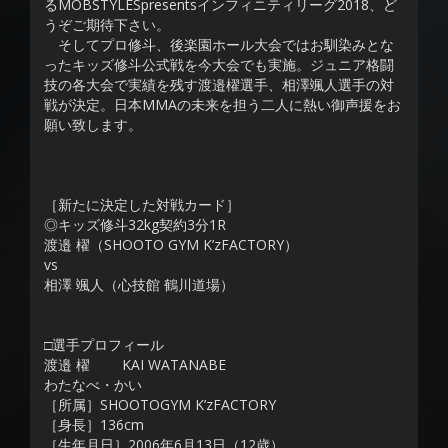
るMOBSTYLESpresentsインフィニティリーグ2018、ど
うぞご期待下さい。
そしてプロ修斗、後楽園ホール大会ではお馴染みとな
ったキッズ修斗公式戦を今大会でも実施。ジュニア格闘
技の各大会で実績を残す渡邉櫂選手、相澤颯人選手の対
戦が決定。日本MMAの未来を担う二人に熱い御声援をお
願い致します。
［新たに決定した対戦カード］
◎キッズ修斗32kg契約3分1R
渡邉 櫂（SHOOTO GYM K’zFACTORY）
vs
相澤 颯人（心技館 鶴川道場）
□選手プロフィール
渡邉 櫂 KAI WATANABE
わたなべ・かい
［所属］SHOOTOGYM K’zFACTORY
［身長］136cm
［生年月日］2006年6月13日（12歳）