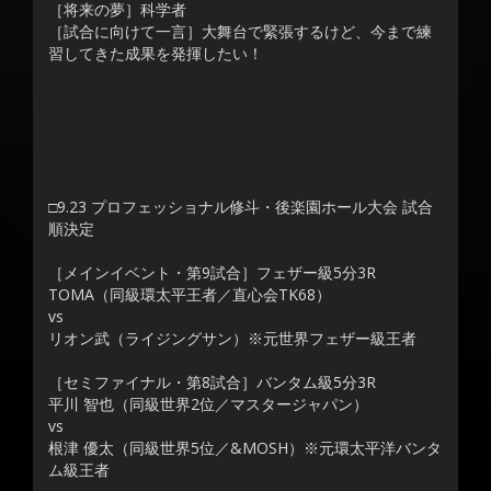
［将来の夢］科学者
［試合に向けて一言］大舞台で緊張するけど、今まで練
習してきた成果を発揮したい！
□9.23 プロフェッショナル修斗・後楽園ホール大会 試合
順決定
［メインイベント・第9試合］フェザー級5分3R
TOMA（同級環太平王者／直心会TK68）
vs
リオン武（ライジングサン）※元世界フェザー級王者
［セミファイナル・第8試合］バンタム級5分3R
平川 智也（同級世界2位／マスタージャパン）
vs
根津 優太（同級世界5位／&MOSH）※元環太平洋バンタ
ム級王者