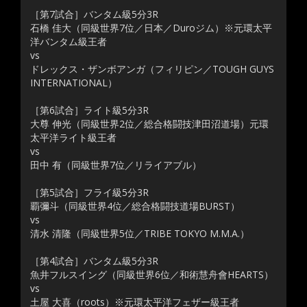
［第7試合］バンタム級5分3R
石橋 佳大（同級世界7位／日本／Duroジム）※元環太平
洋バンタム級王者
vs
ドレックス・ザンボアンガ（フィリピン／TOUGH GUYS
INTERNATIONAL）
［第6試合］ライト級5分3R
大尊 伸光（同級世界2位／総合格闘技津田沼道場）元環
太平洋ライト級王者
vs
田中 有（同級世界7位／リライアブル）
［第5試合］フライ級5分3R
覇彌斗（同級世界4位／総合格闘技道場BURST）
vs
清水 清隆（同級世界5位／TRIBE TOKYO M.M.A.）
［第4試合］バンタム級5分3R
魚井フルスイング（同級世界6位／和術慧舟會HEARTS）
vs
土屋 大喜（roots）※元環太平洋フェザー級王者