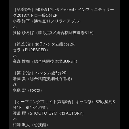
［第3試合］MOBSTYLES Presents インフィニティリー
グ2018ストロー級5分2R
小巻 洋平（勝ち点11／リライアブル）
vs
箕輪 ひろば（勝ち点3／総合格闘技道場STF）
［第2試合］女子バンタム級5分2R
セラ（PUREBRED）
vs
高森 惟舞（総合格闘技道場BURST）
［第1試合］バンタム級5分2R
齋藤 翼（総合格闘技津田沼道場）
vs
水島 宏（roots）
［オープニングファイト第1試合］キッズ修斗32kg契約3
分1R ※17:40開始
渡邉 櫂（SHOOTO GYM K’zFACTORY）
vs
相澤 颯人（心技館）