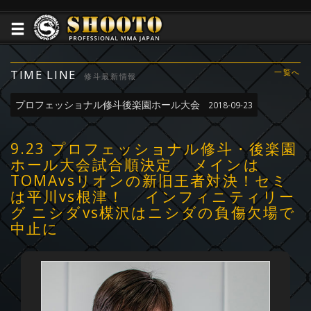
TIME LINE
一覧へ
修斗最新情報
プロフェッショナル修斗後楽園ホール大会
2018-09-23
9.23 プロフェッショナル修斗・後楽園
ホール大会試合順決定 メインは
TOMAvsリオンの新旧王者対決！セミ
は平川vs根津！ インフィニティリー
グ ニシダvs楳沢はニシダの負傷欠場で
中止に