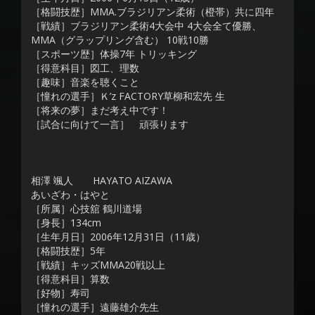
［格闘技歴］MMA.ブラジリアン柔術（橙帯）共に四年
［戦績］ブラジリアン柔術4大会中 4大会全て優勝、
MMA（グラップリング含む） 10戦10勝
［スポーツ歴］体操7年 トリッキング
［得意科目］図工、理数
［趣味］音楽を聴くこと
［憧れの選手］Ｋ’z FACTORY草柳和宏先 生
［将来の夢］まだ考え中です！
［試合に向けて一言］ 頑張ります
相澤 颯人 HAYATO AIZAWA
あいざわ・はやと
［所属］心技舘 鶴川道場
［身長］134cm
［生年月日］2006年12月31日（11歳）
［格闘技歴］5年
［戦績］キッズMMA20戦以上
［得意科目］算数
［好物］寿司
［憧れの選手］遠藤雄介先生