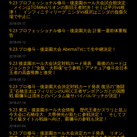
9.23 プロフェッショナル修斗・後楽園ホール大会試合順決定
メインはTOMAvsリオンの新旧王者対決！セミは平川vs根
津！ インフィニティリーグ ニシダvs楳沢はニシダの負傷欠
場で中止に
2018-09-17
9.23 プロフェッショナル修斗・後楽園大会 計量一週前体重報
告
2018-09-12
9.23 プロ修斗・後楽園大会 AbemaTVにて生中継決定！
2018-08-17
9.23 後楽園ホール大会決定対戦カード発表 最後のカードは
ジョシカク！“女版・大和魂”セラ参戦！アマチュア修斗全日本
王者の高森惟舞と激突！
2018-08-12
9.23 プロ修斗・後楽園大会決定対戦カード発表 復活の"激闘
王"石橋圭太はフィリピンのURCC王者ザンボアンガとの国際
戦 覇彌斗は清水とのバンタム級サバイバルマッチが決定！
2018-07-16
9.23 東京・後楽園ホール大会情報 歴代王者がズラリと並ぶ
今大会に石橋佳大、大尊伸光が新たに参戦決定！ そしてフ
ライ級タイトル戦線へ向け、覇彌斗の参戦も決定！
2018-07-06
9.23 プロ修斗・後楽園ホール大会決定カード発表 リオン、