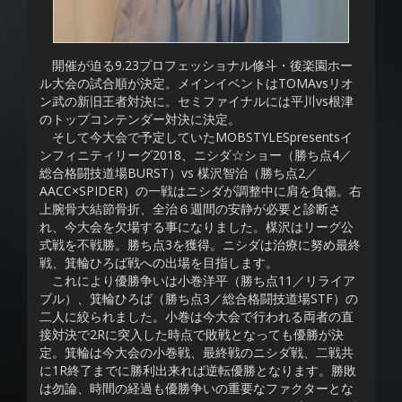
開催が迫る9.23プロフェッショナル修斗・後楽園ホー
ル大会の試合順が決定。メインイベントはTOMAvsリオ
ン武の新旧王者対決に。セミファイナルには平川vs根津
のトップコンテンダー対決に決定。
そして今大会で予定していたMOBSTYLESpresentsイ
ンフィニティリーグ2018、ニシダ☆ショー（勝ち点4／
総合格闘技道場BURST）vs 楳沢智治（勝ち点2／
AACC×SPIDER）の一戦はニシダが調整中に肩を負傷。右
上腕骨大結節骨折、全治６週間の安静が必要と診断さ
れ、今大会を欠場する事になりました。楳沢はリーグ公
式戦を不戦勝。勝ち点3を獲得。ニシダは治療に努め最終
戦、箕輪ひろば戦への出場を目指します。
これにより優勝争いは小巻洋平（勝ち点11／リライア
ブル）、箕輪ひろば（勝ち点3／総合格闘技道場STF）の
二人に絞られました。小巻は今大会で行われる両者の直
接対決で2Rに突入した時点で敗戦となっても優勝が決
定。箕輪は今大会の小巻戦、最終戦のニシダ戦、二戦共
に1R終了までに勝利出来れば逆転優勝となります。勝敗
は勿論、時間の経過も優勝争いの重要なファクターとな