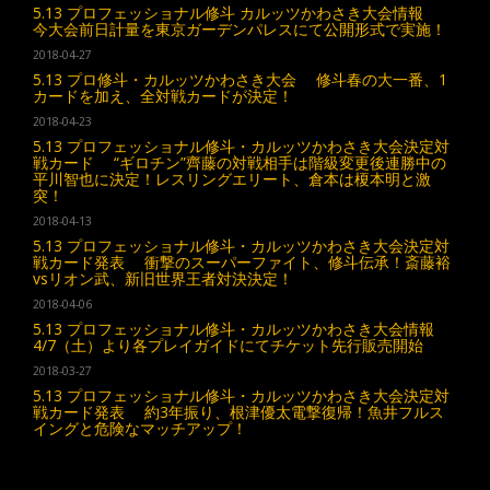
5.13 プロフェッショナル修斗 カルッツかわさき大会情報
今大会前日計量を東京ガーデンパレスにて公開形式で実施！
2018-04-27
5.13 プロ修斗・カルッツかわさき大会 修斗春の大一番、1
カードを加え、全対戦カードが決定！
2018-04-23
5.13 プロフェッショナル修斗・カルッツかわさき大会決定対
戦カード “ギロチン”齊藤の対戦相手は階級変更後連勝中の
平川智也に決定！レスリングエリート、倉本は榎本明と激
突！
2018-04-13
5.13 プロフェッショナル修斗・カルッツかわさき大会決定対
戦カード発表 衝撃のスーパーファイト、修斗伝承！斎藤裕
vsリオン武、新旧世界王者対決決定！
2018-04-06
5.13 プロフェッショナル修斗・カルッツかわさき大会情報
4/7（土）より各プレイガイドにてチケット先行販売開始
2018-03-27
5.13 プロフェッショナル修斗・カルッツかわさき大会決定対
戦カード発表 約3年振り、根津優太電撃復帰！魚井フルス
イングと危険なマッチアップ！